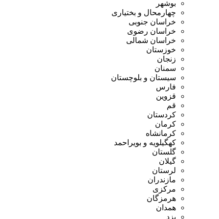
بوشهر
چهارمحال و بختیاری
خراسان جنوبی
خراسان رضوی
خراسان شمالی
خوزستان
زنجان
سمنان
سیستان و بلوچستان
فارس
قزوین
قم
کردستان
کرمان
کرمانشاه
کهگیلویه و بویراحمد
گلستان
گیلان
لرستان
مازندران
مرکزی
هرمزگان
همدان
یزد