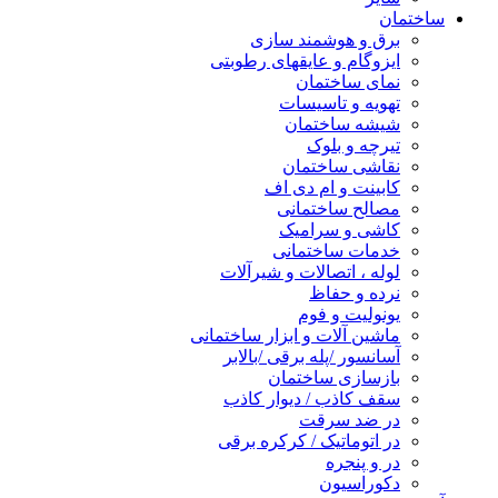
ساختمان
برق و هوشمند سازی
ایزوگام و عایقهای رطوبتی
نمای ساختمان
تهویه و تاسیسات
شیشه ساختمان
تیرچه و بلوک
نقاشی ساختمان
کابینت و ام دی اف
مصالح ساختمانی
کاشی و سرامیک
خدمات ساختمانی
لوله ، اتصالات و شیرآلات
نرده و حفاظ
یونولیت و فوم
ماشین آلات و ابزار ساختمانی
آسانسور /پله برقی /بالابر
بازسازی ساختمان
سقف کاذب / دیوار کاذب
در ضد سرقت
در اتوماتیک / کرکره برقی
در و پنجره
دکوراسیون