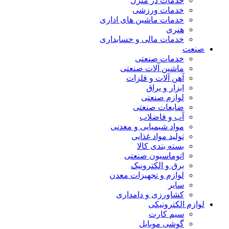
خدمات در منزل
خدمات ورزشی
خدمات ماشین های اداری
هنری
خدمات مالی و حسابداری
صنعت
خدمات صنعتی
ماشین آلات صنعتی
آهن آلات و فلزات
ابزار و یراق
لوازم صنعتی
ضایعات صنعتی
آب و فاضلاب
مواد شیمیایی و معدنی
تولید مواد غذایی
بسته بندی کالا
اتوماسیون صنعتی
برق و الکترونیک
لوازم و تجهیزات معدن
سایر
کشاورزی و دامداری
لوازم الکترونیکی
سیم کارت
گوشی موبایل