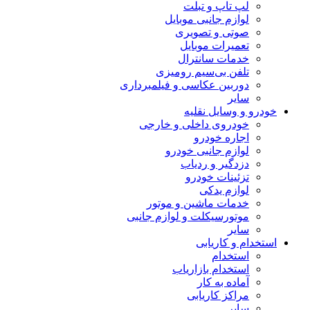
لپ تاپ و تبلت
لوازم جانبی موبایل
صوتی و تصویری
تعمیرات موبایل
خدمات سانترال
تلفن بی‌سیم رومیزی
دوربین عکاسی و فیلمبرداری
سایر
خودرو و وسایل نقلیه
خودروی داخلی و خارجی
اجاره خودرو
لوازم جانبی خودرو
دزدگیر و ردیاب
تزئینات خودرو
لوازم یدکی
خدمات ماشین و موتور
موتورسیکلت و لوازم جانبی
سایر
استخدام و کاریابی
استخدام
استخدام بازاریاب
آماده به کار
مراکز کاریابی
سایر