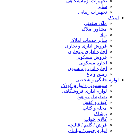
تجهیزات آزمایشگاهی
سایر
تجهیزات زیبایی
املاک
ملک صنعتی
مشاور املاک
ویلا
سایر خدمات املاک
فروش اداری و تجاری
اجاره اداری و تجاری
فروش مسکونی
اجاره مسکونی
اجاره اتاق و پانسیون
زمین و باغ
لوازم خانگی و شخصی
سیسمونی / لوازم کودک
لوازم اداری فروشگاهی
تصفیه آب و هوا
کیف و کفش
مجله و کتاب
پوشاک
کالای خواب
فرش / گلیم / قالیچه
لوازم چوبی / مبلمان