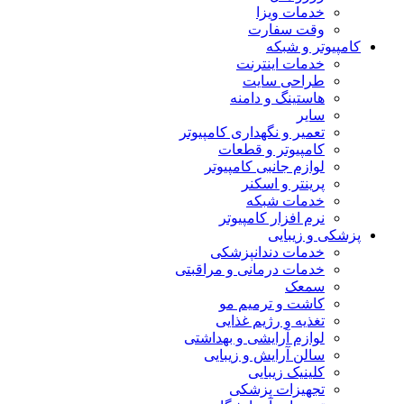
خدمات ویزا
وقت سفارت
کامپیوتر و شبکه
خدمات اینترنت
طراحی سایت
هاستینگ و دامنه
سایر
تعمیر و نگهداری کامپیوتر
کامپیوتر و قطعات
لوازم جانبی کامپیوتر
پرینتر و اسکنر
خدمات شبکه
نرم افزار کامپیوتر
پزشکی و زیبایی
خدمات دندانپزشکی
خدمات درمانی و مراقبتی
سمعک
کاشت و ترمیم مو
تغذیه و رژیم غذایی
لوازم آرایشی و بهداشتی
سالن آرایش و زیبایی
کلینیک زیبایی
تجهیزات پزشکی