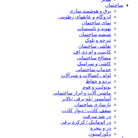
ساختمان
برق و هوشمند سازی
ایزوگام و عایقهای رطوبتی
نمای ساختمان
تهویه و تاسیسات
شیشه ساختمان
تیرچه و بلوک
نقاشی ساختمان
کابینت و ام دی اف
مصالح ساختمانی
کاشی و سرامیک
خدمات ساختمانی
لوله ، اتصالات و شیرآلات
نرده و حفاظ
یونولیت و فوم
ماشین آلات و ابزار ساختمانی
آسانسور /پله برقی /بالابر
بازسازی ساختمان
سقف کاذب / دیوار کاذب
در ضد سرقت
در اتوماتیک / کرکره برقی
در و پنجره
دکوراسیون