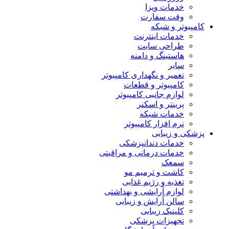
خدمات ویزا
وقت سفارت
کامپیوتر و شبکه
خدمات اینترنت
طراحی سایت
هاستینگ و دامنه
سایر
تعمیر و نگهداری کامپیوتر
کامپیوتر و قطعات
لوازم جانبی کامپیوتر
پرینتر و اسکنر
خدمات شبکه
نرم افزار کامپیوتر
پزشکی و زیبایی
خدمات دندانپزشکی
خدمات درمانی و مراقبتی
سمعک
کاشت و ترمیم مو
تغذیه و رژیم غذایی
لوازم آرایشی و بهداشتی
سالن آرایش و زیبایی
کلینیک زیبایی
تجهیزات پزشکی