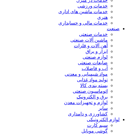
خدمات در منزل
خدمات ورزشی
خدمات ماشین های اداری
هنری
خدمات مالی و حسابداری
صنعت
خدمات صنعتی
ماشین آلات صنعتی
آهن آلات و فلزات
ابزار و یراق
لوازم صنعتی
ضایعات صنعتی
آب و فاضلاب
مواد شیمیایی و معدنی
تولید مواد غذایی
بسته بندی کالا
اتوماسیون صنعتی
برق و الکترونیک
لوازم و تجهیزات معدن
سایر
کشاورزی و دامداری
لوازم الکترونیکی
سیم کارت
گوشی موبایل