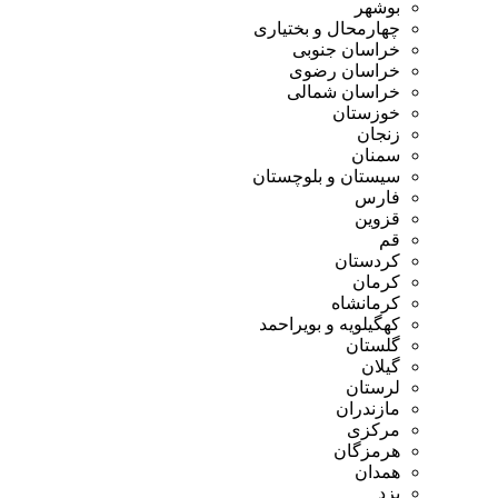
بوشهر
چهارمحال و بختیاری
خراسان جنوبی
خراسان رضوی
خراسان شمالی
خوزستان
زنجان
سمنان
سیستان و بلوچستان
فارس
قزوین
قم
کردستان
کرمان
کرمانشاه
کهگیلویه و بویراحمد
گلستان
گیلان
لرستان
مازندران
مرکزی
هرمزگان
همدان
یزد