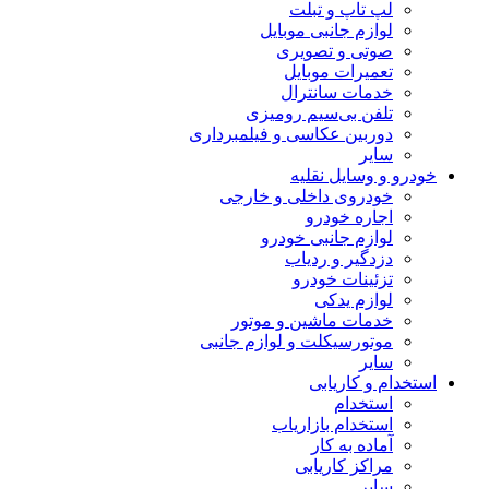
لپ تاپ و تبلت
لوازم جانبی موبایل
صوتی و تصویری
تعمیرات موبایل
خدمات سانترال
تلفن بی‌سیم رومیزی
دوربین عکاسی و فیلمبرداری
سایر
خودرو و وسایل نقلیه
خودروی داخلی و خارجی
اجاره خودرو
لوازم جانبی خودرو
دزدگیر و ردیاب
تزئینات خودرو
لوازم یدکی
خدمات ماشین و موتور
موتورسیکلت و لوازم جانبی
سایر
استخدام و کاریابی
استخدام
استخدام بازاریاب
آماده به کار
مراکز کاریابی
سایر