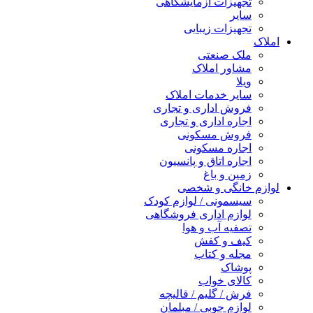
تجهیزات آزمایشگاهی
سایر
تجهیزات زیبایی
املاک
ملک صنعتی
مشاور املاک
ویلا
سایر خدمات املاک
فروش اداری و تجاری
اجاره اداری و تجاری
فروش مسکونی
اجاره مسکونی
اجاره اتاق و پانسیون
زمین و باغ
لوازم خانگی و شخصی
سیسمونی / لوازم کودک
لوازم اداری فروشگاهی
تصفیه آب و هوا
کیف و کفش
مجله و کتاب
پوشاک
کالای خواب
فرش / گلیم / قالیچه
لوازم چوبی / مبلمان