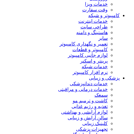
خدمات ویزا
وقت سفارت
کامپیوتر و شبکه
خدمات اینترنت
طراحی سایت
هاستینگ و دامنه
سایر
تعمیر و نگهداری کامپیوتر
کامپیوتر و قطعات
لوازم جانبی کامپیوتر
پرینتر و اسکنر
خدمات شبکه
نرم افزار کامپیوتر
پزشکی و زیبایی
خدمات دندانپزشکی
خدمات درمانی و مراقبتی
سمعک
کاشت و ترمیم مو
تغذیه و رژیم غذایی
لوازم آرایشی و بهداشتی
سالن آرایش و زیبایی
کلینیک زیبایی
تجهیزات پزشکی