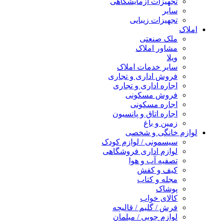
تجهیزات آزمایشگاهی
سایر
تجهیزات زیبایی
املاک
ملک صنعتی
مشاور املاک
ویلا
سایر خدمات املاک
فروش اداری و تجاری
اجاره اداری و تجاری
فروش مسکونی
اجاره مسکونی
اجاره اتاق و پانسیون
زمین و باغ
لوازم خانگی و شخصی
سیسمونی / لوازم کودک
لوازم اداری فروشگاهی
تصفیه آب و هوا
کیف و کفش
مجله و کتاب
پوشاک
کالای خواب
فرش / گلیم / قالیچه
لوازم چوبی / مبلمان