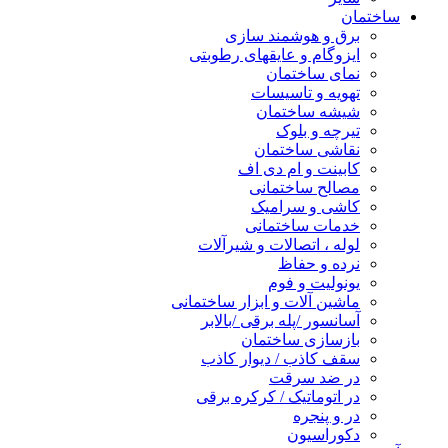
ساختمان
برق و هوشمند سازی
ایزوگام و عایقهای رطوبتی
نمای ساختمان
تهویه و تاسیسات
شیشه ساختمان
تیرچه و بلوک
نقاشی ساختمان
کابینت و ام دی اف
مصالح ساختمانی
کاشی و سرامیک
خدمات ساختمانی
لوله ، اتصالات و شیرآلات
نرده و حفاظ
یونولیت و فوم
ماشین آلات و ابزار ساختمانی
آسانسور /پله برقی /بالابر
بازسازی ساختمان
سقف کاذب / دیوار کاذب
در ضد سرقت
در اتوماتیک / کرکره برقی
در و پنجره
دکوراسیون