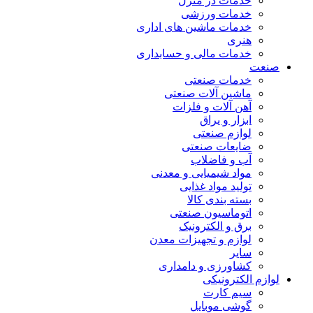
خدمات در منزل
خدمات ورزشی
خدمات ماشین های اداری
هنری
خدمات مالی و حسابداری
صنعت
خدمات صنعتی
ماشین آلات صنعتی
آهن آلات و فلزات
ابزار و یراق
لوازم صنعتی
ضایعات صنعتی
آب و فاضلاب
مواد شیمیایی و معدنی
تولید مواد غذایی
بسته بندی کالا
اتوماسیون صنعتی
برق و الکترونیک
لوازم و تجهیزات معدن
سایر
کشاورزی و دامداری
لوازم الکترونیکی
سیم کارت
گوشی موبایل