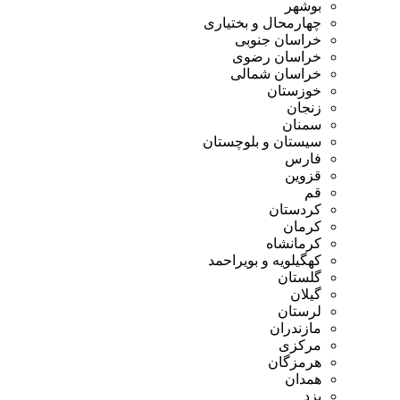
بوشهر
چهارمحال و بختیاری
خراسان جنوبی
خراسان رضوی
خراسان شمالی
خوزستان
زنجان
سمنان
سیستان و بلوچستان
فارس
قزوین
قم
کردستان
کرمان
کرمانشاه
کهگیلویه و بویراحمد
گلستان
گیلان
لرستان
مازندران
مرکزی
هرمزگان
همدان
یزد