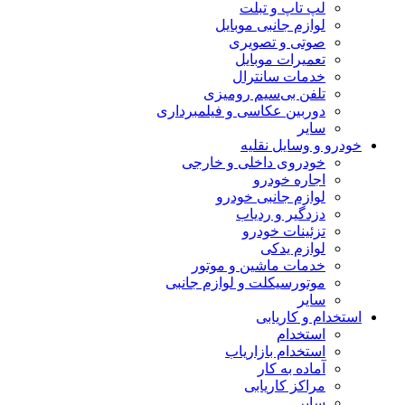
لپ تاپ و تبلت
لوازم جانبی موبایل
صوتی و تصویری
تعمیرات موبایل
خدمات سانترال
تلفن بی‌سیم رومیزی
دوربین عکاسی و فیلمبرداری
سایر
خودرو و وسایل نقلیه
خودروی داخلی و خارجی
اجاره خودرو
لوازم جانبی خودرو
دزدگیر و ردیاب
تزئینات خودرو
لوازم یدکی
خدمات ماشین و موتور
موتورسیکلت و لوازم جانبی
سایر
استخدام و کاریابی
استخدام
استخدام بازاریاب
آماده به کار
مراکز کاریابی
سایر