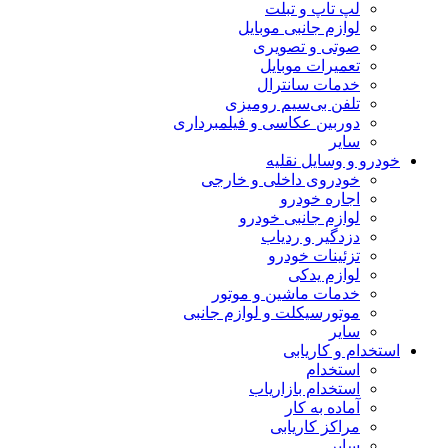
لپ تاپ و تبلت
لوازم جانبی موبایل
صوتی و تصویری
تعمیرات موبایل
خدمات سانترال
تلفن بی‌سیم رومیزی
دوربین عکاسی و فیلمبرداری
سایر
خودرو و وسایل نقلیه
خودروی داخلی و خارجی
اجاره خودرو
لوازم جانبی خودرو
دزدگیر و ردیاب
تزئینات خودرو
لوازم یدکی
خدمات ماشین و موتور
موتورسیکلت و لوازم جانبی
سایر
استخدام و کاریابی
استخدام
استخدام بازاریاب
آماده به کار
مراکز کاریابی
سایر