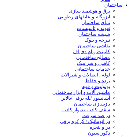
ساختمان
برق و هوشمند سازی
ایزوگام و عایقهای رطوبتی
نمای ساختمان
تهویه و تاسیسات
شیشه ساختمان
تیرچه و بلوک
نقاشی ساختمان
کابینت و ام دی اف
مصالح ساختمانی
کاشی و سرامیک
خدمات ساختمانی
لوله ، اتصالات و شیرآلات
نرده و حفاظ
یونولیت و فوم
ماشین آلات و ابزار ساختمانی
آسانسور /پله برقی /بالابر
بازسازی ساختمان
سقف کاذب / دیوار کاذب
در ضد سرقت
در اتوماتیک / کرکره برقی
در و پنجره
دکوراسیون