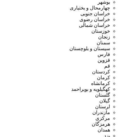
بوشهر
چهارمحال و بختیاری
خراسان جنوبی
خراسان رضوی
خراسان شمالی
خوزستان
زنجان
سمنان
سیستان و بلوچستان
فارس
قزوین
قم
کردستان
کرمان
کرمانشاه
کهگیلویه و بویراحمد
گلستان
گیلان
لرستان
مازندران
مرکزی
هرمزگان
همدان
یزد