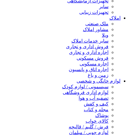
تجهیزات آزمایشگاهی
سایر
تجهیزات زیبایی
املاک
ملک صنعتی
مشاور املاک
ویلا
سایر خدمات املاک
فروش اداری و تجاری
اجاره اداری و تجاری
فروش مسکونی
اجاره مسکونی
اجاره اتاق و پانسیون
زمین و باغ
لوازم خانگی و شخصی
سیسمونی / لوازم کودک
لوازم اداری فروشگاهی
تصفیه آب و هوا
کیف و کفش
مجله و کتاب
پوشاک
کالای خواب
فرش / گلیم / قالیچه
لوازم چوبی / مبلمان