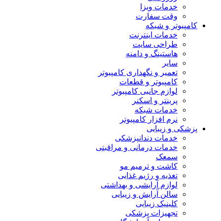
خدمات ویزا
وقت سفارت
کامپیوتر و شبکه
خدمات اینترنت
طراحی سایت
هاستینگ و دامنه
سایر
تعمیر و نگهداری کامپیوتر
کامپیوتر و قطعات
لوازم جانبی کامپیوتر
پرینتر و اسکنر
خدمات شبکه
نرم افزار کامپیوتر
پزشکی و زیبایی
خدمات دندانپزشکی
خدمات درمانی و مراقبتی
سمعک
کاشت و ترمیم مو
تغذیه و رژیم غذایی
لوازم آرایشی و بهداشتی
سالن آرایش و زیبایی
کلینیک زیبایی
تجهیزات پزشکی