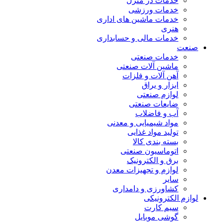
خدمات در منزل
خدمات ورزشی
خدمات ماشین های اداری
هنری
خدمات مالی و حسابداری
صنعت
خدمات صنعتی
ماشین آلات صنعتی
آهن آلات و فلزات
ابزار و یراق
لوازم صنعتی
ضایعات صنعتی
آب و فاضلاب
مواد شیمیایی و معدنی
تولید مواد غذایی
بسته بندی کالا
اتوماسیون صنعتی
برق و الکترونیک
لوازم و تجهیزات معدن
سایر
کشاورزی و دامداری
لوازم الکترونیکی
سیم کارت
گوشی موبایل