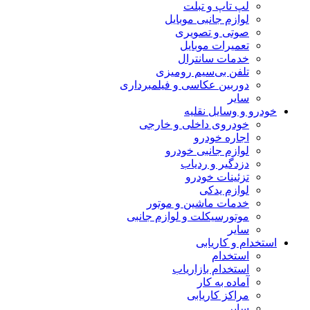
لپ تاپ و تبلت
لوازم جانبی موبایل
صوتی و تصویری
تعمیرات موبایل
خدمات سانترال
تلفن بی‌سیم رومیزی
دوربین عکاسی و فیلمبرداری
سایر
خودرو و وسایل نقلیه
خودروی داخلی و خارجی
اجاره خودرو
لوازم جانبی خودرو
دزدگیر و ردیاب
تزئینات خودرو
لوازم یدکی
خدمات ماشین و موتور
موتورسیکلت و لوازم جانبی
سایر
استخدام و کاریابی
استخدام
استخدام بازاریاب
آماده به کار
مراکز کاریابی
سایر