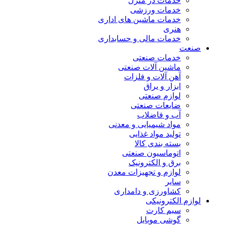
خدمات در منزل
خدمات ورزشی
خدمات ماشین های اداری
هنری
خدمات مالی و حسابداری
صنعت
خدمات صنعتی
ماشین آلات صنعتی
آهن آلات و فلزات
ابزار و یراق
لوازم صنعتی
ضایعات صنعتی
آب و فاضلاب
مواد شیمیایی و معدنی
تولید مواد غذایی
بسته بندی کالا
اتوماسیون صنعتی
برق و الکترونیک
لوازم و تجهیزات معدن
سایر
کشاورزی و دامداری
لوازم الکترونیکی
سیم کارت
گوشی موبایل