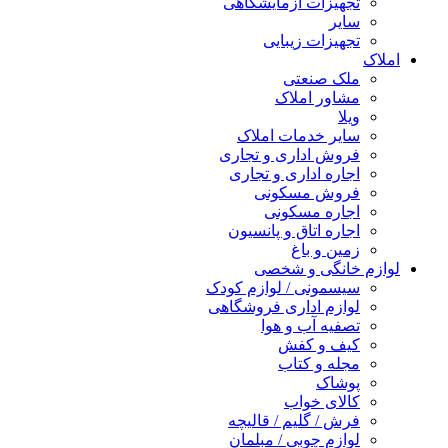
تجهیزات آزمایشگاهی
سایر
تجهیزات زیبایی
املاک
ملک صنعتی
مشاور املاک
ویلا
سایر خدمات املاک
فروش اداری و تجاری
اجاره اداری و تجاری
فروش مسکونی
اجاره مسکونی
اجاره اتاق و پانسیون
زمین و باغ
لوازم خانگی و شخصی
سیسمونی / لوازم کودک
لوازم اداری فروشگاهی
تصفیه آب و هوا
کیف و کفش
مجله و کتاب
پوشاک
کالای خواب
فرش / گلیم / قالیچه
لوازم چوبی / مبلمان