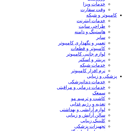
خدمات ویزا
وقت سفارت
کامپیوتر و شبکه
خدمات اینترنت
طراحی سایت
هاستینگ و دامنه
سایر
تعمیر و نگهداری کامپیوتر
کامپیوتر و قطعات
لوازم جانبی کامپیوتر
پرینتر و اسکنر
خدمات شبکه
نرم افزار کامپیوتر
پزشکی و زیبایی
خدمات دندانپزشکی
خدمات درمانی و مراقبتی
سمعک
کاشت و ترمیم مو
تغذیه و رژیم غذایی
لوازم آرایشی و بهداشتی
سالن آرایش و زیبایی
کلینیک زیبایی
تجهیزات پزشکی