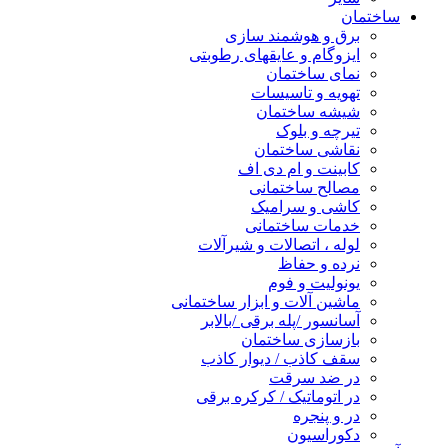
ساختمان
برق و هوشمند سازی
ایزوگام و عایقهای رطوبتی
نمای ساختمان
تهویه و تاسیسات
شیشه ساختمان
تیرچه و بلوک
نقاشی ساختمان
کابینت و ام دی اف
مصالح ساختمانی
کاشی و سرامیک
خدمات ساختمانی
لوله ، اتصالات و شیرآلات
نرده و حفاظ
یونولیت و فوم
ماشین آلات و ابزار ساختمانی
آسانسور /پله برقی /بالابر
بازسازی ساختمان
سقف کاذب / دیوار کاذب
در ضد سرقت
در اتوماتیک / کرکره برقی
در و پنجره
دکوراسیون