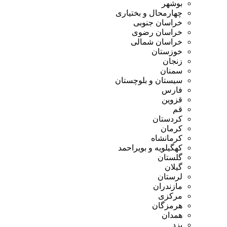
بوشهر
چهارمحال و بختیاری
خراسان جنوبی
خراسان رضوی
خراسان شمالی
خوزستان
زنجان
سمنان
سیستان و بلوچستان
فارس
قزوین
قم
کردستان
کرمان
کرمانشاه
کهگیلویه و بویراحمد
گلستان
گیلان
لرستان
مازندران
مرکزی
هرمزگان
همدان
یزد