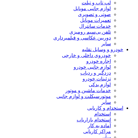
لپ تاپ و تبلت
لوازم جانبی موبایل
صوتی و تصویری
تعمیرات موبایل
خدمات سانترال
تلفن بی‌سیم رومیزی
دوربین عکاسی و فیلمبرداری
سایر
خودرو و وسایل نقلیه
خودروی داخلی و خارجی
اجاره خودرو
لوازم جانبی خودرو
دزدگیر و ردیاب
تزئینات خودرو
لوازم یدکی
خدمات ماشین و موتور
موتورسیکلت و لوازم جانبی
سایر
استخدام و کاریابی
استخدام
استخدام بازاریاب
آماده به کار
مراکز کاریابی
سایر