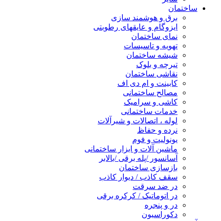
ساختمان
برق و هوشمند سازی
ایزوگام و عایقهای رطوبتی
نمای ساختمان
تهویه و تاسیسات
شیشه ساختمان
تیرچه و بلوک
نقاشی ساختمان
کابینت و ام دی اف
مصالح ساختمانی
کاشی و سرامیک
خدمات ساختمانی
لوله ، اتصالات و شیرآلات
نرده و حفاظ
یونولیت و فوم
ماشین آلات و ابزار ساختمانی
آسانسور /پله برقی /بالابر
بازسازی ساختمان
سقف کاذب / دیوار کاذب
در ضد سرقت
در اتوماتیک / کرکره برقی
در و پنجره
دکوراسیون