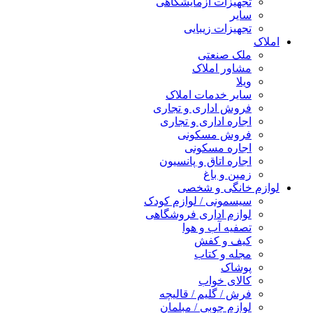
تجهیزات آزمایشگاهی
سایر
تجهیزات زیبایی
املاک
ملک صنعتی
مشاور املاک
ویلا
سایر خدمات املاک
فروش اداری و تجاری
اجاره اداری و تجاری
فروش مسکونی
اجاره مسکونی
اجاره اتاق و پانسیون
زمین و باغ
لوازم خانگی و شخصی
سیسمونی / لوازم کودک
لوازم اداری فروشگاهی
تصفیه آب و هوا
کیف و کفش
مجله و کتاب
پوشاک
کالای خواب
فرش / گلیم / قالیچه
لوازم چوبی / مبلمان