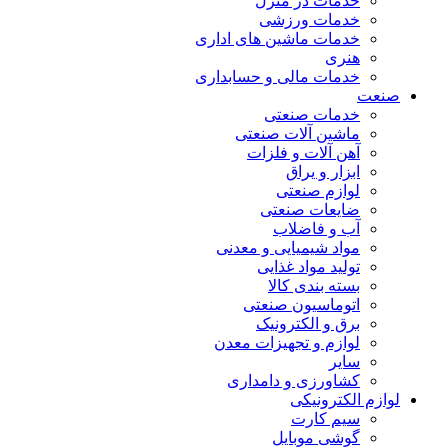
خدمات در منزل
خدمات ورزشی
خدمات ماشین های اداری
هنری
خدمات مالی و حسابداری
صنعت
خدمات صنعتی
ماشین آلات صنعتی
آهن آلات و فلزات
ابزار و یراق
لوازم صنعتی
ضایعات صنعتی
آب و فاضلاب
مواد شیمیایی و معدنی
تولید مواد غذایی
بسته بندی کالا
اتوماسیون صنعتی
برق و الکترونیک
لوازم و تجهیزات معدن
سایر
کشاورزی و دامداری
لوازم الکترونیکی
سیم کارت
گوشی موبایل