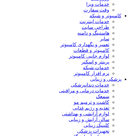
خدمات ویزا
وقت سفارت
کامپیوتر و شبکه
خدمات اینترنت
طراحی سایت
هاستینگ و دامنه
سایر
تعمیر و نگهداری کامپیوتر
کامپیوتر و قطعات
لوازم جانبی کامپیوتر
پرینتر و اسکنر
خدمات شبکه
نرم افزار کامپیوتر
پزشکی و زیبایی
خدمات دندانپزشکی
خدمات درمانی و مراقبتی
سمعک
کاشت و ترمیم مو
تغذیه و رژیم غذایی
لوازم آرایشی و بهداشتی
سالن آرایش و زیبایی
کلینیک زیبایی
تجهیزات پزشکی