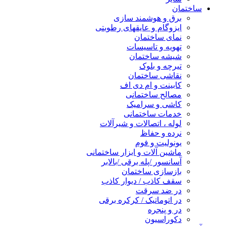
ساختمان
برق و هوشمند سازی
ایزوگام و عایقهای رطوبتی
نمای ساختمان
تهویه و تاسیسات
شیشه ساختمان
تیرچه و بلوک
نقاشی ساختمان
کابینت و ام دی اف
مصالح ساختمانی
کاشی و سرامیک
خدمات ساختمانی
لوله ، اتصالات و شیرآلات
نرده و حفاظ
یونولیت و فوم
ماشین آلات و ابزار ساختمانی
آسانسور /پله برقی /بالابر
بازسازی ساختمان
سقف کاذب / دیوار کاذب
در ضد سرقت
در اتوماتیک / کرکره برقی
در و پنجره
دکوراسیون