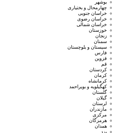
بوشهر
چهارمحال و بختیاری
خراسان جنوبی
خراسان رضوی
خراسان شمالی
خوزستان
زنجان
سمنان
سیستان و بلوچستان
فارس
قزوین
قم
کردستان
کرمان
کرمانشاه
کهگیلویه و بویراحمد
گلستان
گیلان
لرستان
مازندران
مرکزی
هرمزگان
همدان
یزد