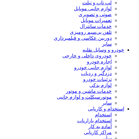
لپ تاپ و تبلت
لوازم جانبی موبایل
صوتی و تصویری
تعمیرات موبایل
خدمات سانترال
تلفن بی‌سیم رومیزی
دوربین عکاسی و فیلمبرداری
سایر
خودرو و وسایل نقلیه
خودروی داخلی و خارجی
اجاره خودرو
لوازم جانبی خودرو
دزدگیر و ردیاب
تزئینات خودرو
لوازم یدکی
خدمات ماشین و موتور
موتورسیکلت و لوازم جانبی
سایر
استخدام و کاریابی
استخدام
استخدام بازاریاب
آماده به کار
مراکز کاریابی
سایر