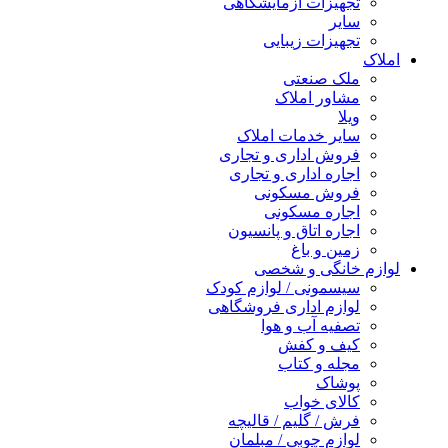
تجهیزات آزمایشگاهی
سایر
تجهیزات زیبایی
املاک
ملک صنعتی
مشاور املاک
ویلا
سایر خدمات املاک
فروش اداری و تجاری
اجاره اداری و تجاری
فروش مسکونی
اجاره مسکونی
اجاره اتاق و پانسیون
زمین و باغ
لوازم خانگی و شخصی
سیسمونی / لوازم کودک
لوازم اداری فروشگاهی
تصفیه آب و هوا
کیف و کفش
مجله و کتاب
پوشاک
کالای خواب
فرش / گلیم / قالیچه
لوازم چوبی / مبلمان