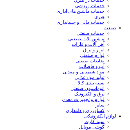
خدمات در منزل
خدمات ورزشی
خدمات ماشین های اداری
هنری
خدمات مالی و حسابداری
صنعت
خدمات صنعتی
ماشین آلات صنعتی
آهن آلات و فلزات
ابزار و یراق
لوازم صنعتی
ضایعات صنعتی
آب و فاضلاب
مواد شیمیایی و معدنی
تولید مواد غذایی
بسته بندی کالا
اتوماسیون صنعتی
برق و الکترونیک
لوازم و تجهیزات معدن
سایر
کشاورزی و دامداری
لوازم الکترونیکی
سیم کارت
گوشی موبایل