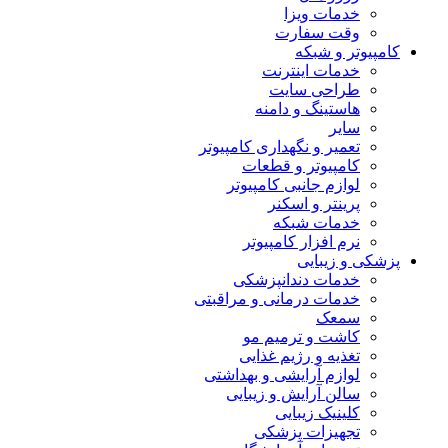
خدمات ویزا
وقت سفارت
کامپیوتر و شبکه
خدمات اینترنت
طراحی سایت
هاستینگ و دامنه
سایر
تعمیر و نگهداری کامپیوتر
کامپیوتر و قطعات
لوازم جانبی کامپیوتر
پرینتر و اسکنر
خدمات شبکه
نرم افزار کامپیوتر
پزشکی و زیبایی
خدمات دندانپزشکی
خدمات درمانی و مراقبتی
سمعک
کاشت و ترمیم مو
تغذیه و رژیم غذایی
لوازم آرایشی و بهداشتی
سالن آرایش و زیبایی
کلینیک زیبایی
تجهیزات پزشکی