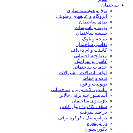
ساختمان
برق و هوشمند سازی
ایزوگام و عایقهای رطوبتی
نمای ساختمان
تهویه و تاسیسات
شیشه ساختمان
تیرچه و بلوک
نقاشی ساختمان
کابینت و ام دی اف
مصالح ساختمانی
کاشی و سرامیک
خدمات ساختمانی
لوله ، اتصالات و شیرآلات
نرده و حفاظ
یونولیت و فوم
ماشین آلات و ابزار ساختمانی
آسانسور /پله برقی /بالابر
بازسازی ساختمان
سقف کاذب / دیوار کاذب
در ضد سرقت
در اتوماتیک / کرکره برقی
در و پنجره
دکوراسیون