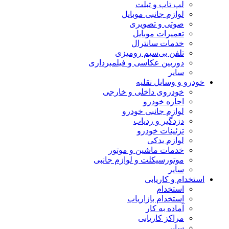
لپ تاپ و تبلت
لوازم جانبی موبایل
صوتی و تصویری
تعمیرات موبایل
خدمات سانترال
تلفن بی‌سیم رومیزی
دوربین عکاسی و فیلمبرداری
سایر
خودرو و وسایل نقلیه
خودروی داخلی و خارجی
اجاره خودرو
لوازم جانبی خودرو
دزدگیر و ردیاب
تزئینات خودرو
لوازم یدکی
خدمات ماشین و موتور
موتورسیکلت و لوازم جانبی
سایر
استخدام و کاریابی
استخدام
استخدام بازاریاب
آماده به کار
مراکز کاریابی
سایر