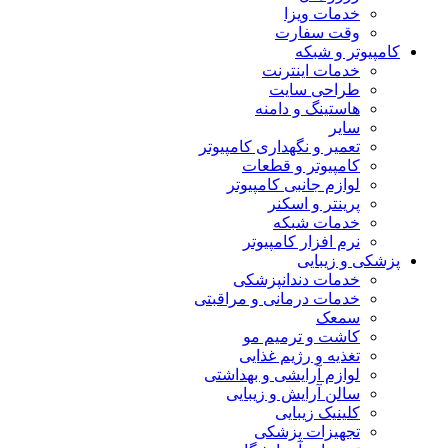
خدمات ویزا
وقت سفارت
کامپیوتر و شبکه
خدمات اینترنت
طراحی سایت
هاستینگ و دامنه
سایر
تعمیر و نگهداری کامپیوتر
کامپیوتر و قطعات
لوازم جانبی کامپیوتر
پرینتر و اسکنر
خدمات شبکه
نرم افزار کامپیوتر
پزشکی و زیبایی
خدمات دندانپزشکی
خدمات درمانی و مراقبتی
سمعک
کاشت و ترمیم مو
تغذیه و رژیم غذایی
لوازم آرایشی و بهداشتی
سالن آرایش و زیبایی
کلینیک زیبایی
تجهیزات پزشکی