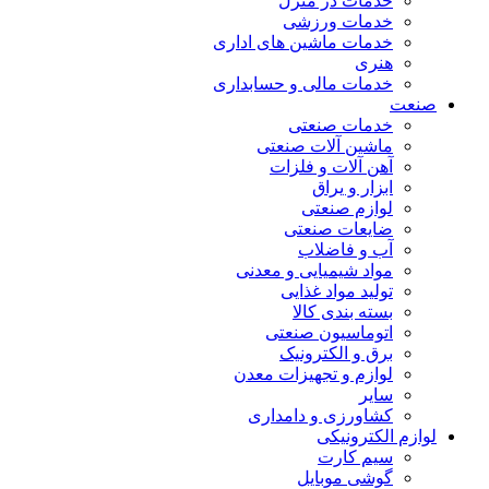
خدمات در منزل
خدمات ورزشی
خدمات ماشین های اداری
هنری
خدمات مالی و حسابداری
صنعت
خدمات صنعتی
ماشین آلات صنعتی
آهن آلات و فلزات
ابزار و یراق
لوازم صنعتی
ضایعات صنعتی
آب و فاضلاب
مواد شیمیایی و معدنی
تولید مواد غذایی
بسته بندی کالا
اتوماسیون صنعتی
برق و الکترونیک
لوازم و تجهیزات معدن
سایر
کشاورزی و دامداری
لوازم الکترونیکی
سیم کارت
گوشی موبایل