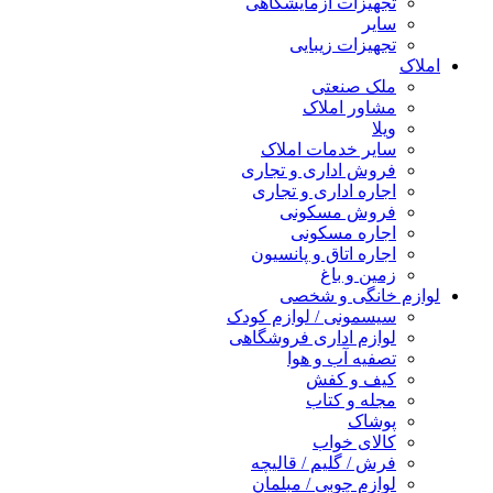
تجهیزات آزمایشگاهی
سایر
تجهیزات زیبایی
املاک
ملک صنعتی
مشاور املاک
ویلا
سایر خدمات املاک
فروش اداری و تجاری
اجاره اداری و تجاری
فروش مسکونی
اجاره مسکونی
اجاره اتاق و پانسیون
زمین و باغ
لوازم خانگی و شخصی
سیسمونی / لوازم کودک
لوازم اداری فروشگاهی
تصفیه آب و هوا
کیف و کفش
مجله و کتاب
پوشاک
کالای خواب
فرش / گلیم / قالیچه
لوازم چوبی / مبلمان