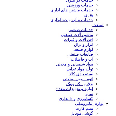
خدمات در منزل
خدمات ورزشی
خدمات ماشین های اداری
هنری
خدمات مالی و حسابداری
صنعت
خدمات صنعتی
ماشین آلات صنعتی
آهن آلات و فلزات
ابزار و یراق
لوازم صنعتی
ضایعات صنعتی
آب و فاضلاب
مواد شیمیایی و معدنی
تولید مواد غذایی
بسته بندی کالا
اتوماسیون صنعتی
برق و الکترونیک
لوازم و تجهیزات معدن
سایر
کشاورزی و دامداری
لوازم الکترونیکی
سیم کارت
گوشی موبایل