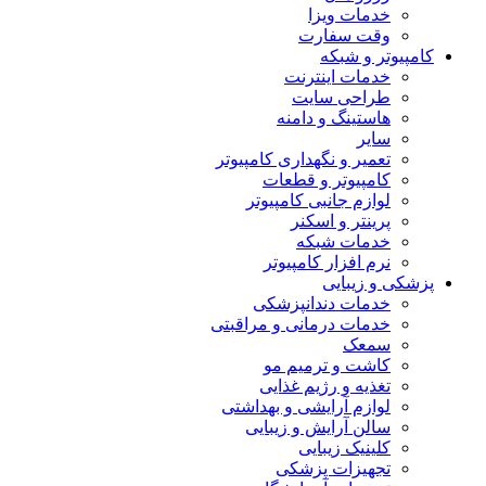
خدمات ویزا
وقت سفارت
کامپیوتر و شبکه
خدمات اینترنت
طراحی سایت
هاستینگ و دامنه
سایر
تعمیر و نگهداری کامپیوتر
کامپیوتر و قطعات
لوازم جانبی کامپیوتر
پرینتر و اسکنر
خدمات شبکه
نرم افزار کامپیوتر
پزشکی و زیبایی
خدمات دندانپزشکی
خدمات درمانی و مراقبتی
سمعک
کاشت و ترمیم مو
تغذیه و رژیم غذایی
لوازم آرایشی و بهداشتی
سالن آرایش و زیبایی
کلینیک زیبایی
تجهیزات پزشکی