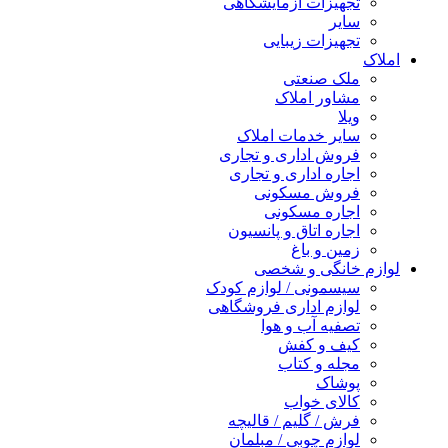
تجهیزات آزمایشگاهی
سایر
تجهیزات زیبایی
املاک
ملک صنعتی
مشاور املاک
ویلا
سایر خدمات املاک
فروش اداری و تجاری
اجاره اداری و تجاری
فروش مسکونی
اجاره مسکونی
اجاره اتاق و پانسیون
زمین و باغ
لوازم خانگی و شخصی
سیسمونی / لوازم کودک
لوازم اداری فروشگاهی
تصفیه آب و هوا
کیف و کفش
مجله و کتاب
پوشاک
کالای خواب
فرش / گلیم / قالیچه
لوازم چوبی / مبلمان