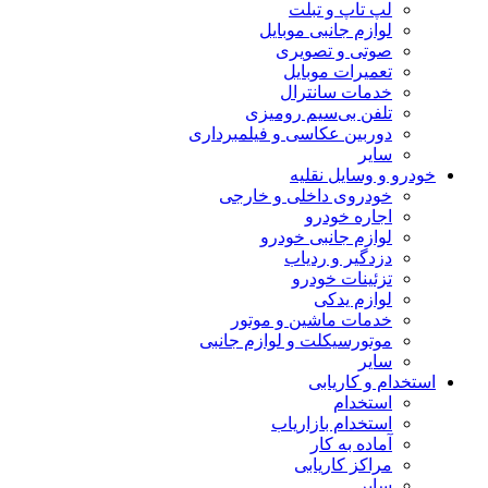
لپ تاپ و تبلت
لوازم جانبی موبایل
صوتی و تصویری
تعمیرات موبایل
خدمات سانترال
تلفن بی‌سیم رومیزی
دوربین عکاسی و فیلمبرداری
سایر
خودرو و وسایل نقلیه
خودروی داخلی و خارجی
اجاره خودرو
لوازم جانبی خودرو
دزدگیر و ردیاب
تزئینات خودرو
لوازم یدکی
خدمات ماشین و موتور
موتورسیکلت و لوازم جانبی
سایر
استخدام و کاریابی
استخدام
استخدام بازاریاب
آماده به کار
مراکز کاریابی
سایر