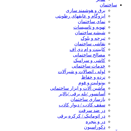
ساختمان
برق و هوشمند سازی
ایزوگام و عایقهای رطوبتی
نمای ساختمان
تهویه و تاسیسات
شیشه ساختمان
تیرچه و بلوک
نقاشی ساختمان
کابینت و ام دی اف
مصالح ساختمانی
کاشی و سرامیک
خدمات ساختمانی
لوله ، اتصالات و شیرآلات
نرده و حفاظ
یونولیت و فوم
ماشین آلات و ابزار ساختمانی
آسانسور /پله برقی /بالابر
بازسازی ساختمان
سقف کاذب / دیوار کاذب
در ضد سرقت
در اتوماتیک / کرکره برقی
در و پنجره
دکوراسیون