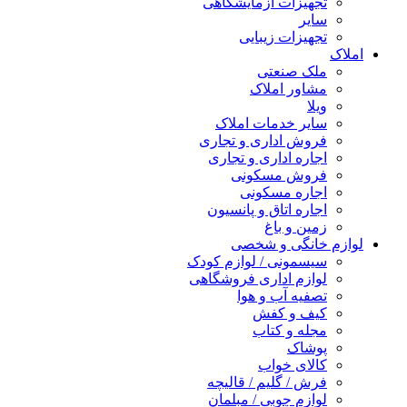
تجهیزات آزمایشگاهی
سایر
تجهیزات زیبایی
املاک
ملک صنعتی
مشاور املاک
ویلا
سایر خدمات املاک
فروش اداری و تجاری
اجاره اداری و تجاری
فروش مسکونی
اجاره مسکونی
اجاره اتاق و پانسیون
زمین و باغ
لوازم خانگی و شخصی
سیسمونی / لوازم کودک
لوازم اداری فروشگاهی
تصفیه آب و هوا
کیف و کفش
مجله و کتاب
پوشاک
کالای خواب
فرش / گلیم / قالیچه
لوازم چوبی / مبلمان