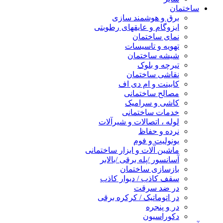
ساختمان
برق و هوشمند سازی
ایزوگام و عایقهای رطوبتی
نمای ساختمان
تهویه و تاسیسات
شیشه ساختمان
تیرچه و بلوک
نقاشی ساختمان
کابینت و ام دی اف
مصالح ساختمانی
کاشی و سرامیک
خدمات ساختمانی
لوله ، اتصالات و شیرآلات
نرده و حفاظ
یونولیت و فوم
ماشین آلات و ابزار ساختمانی
آسانسور /پله برقی /بالابر
بازسازی ساختمان
سقف کاذب / دیوار کاذب
در ضد سرقت
در اتوماتیک / کرکره برقی
در و پنجره
دکوراسیون