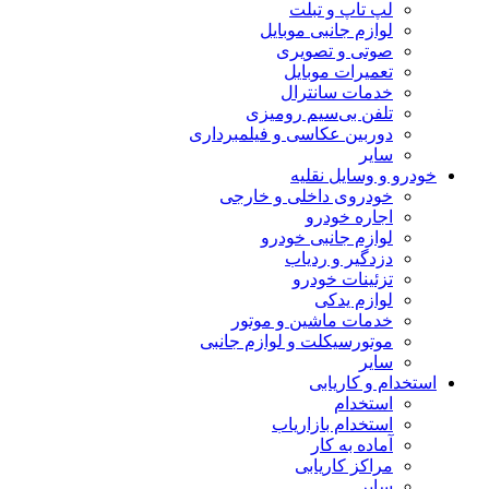
لپ تاپ و تبلت
لوازم جانبی موبایل
صوتی و تصویری
تعمیرات موبایل
خدمات سانترال
تلفن بی‌سیم رومیزی
دوربین عکاسی و فیلمبرداری
سایر
خودرو و وسایل نقلیه
خودروی داخلی و خارجی
اجاره خودرو
لوازم جانبی خودرو
دزدگیر و ردیاب
تزئینات خودرو
لوازم یدکی
خدمات ماشین و موتور
موتورسیکلت و لوازم جانبی
سایر
استخدام و کاریابی
استخدام
استخدام بازاریاب
آماده به کار
مراکز کاریابی
سایر