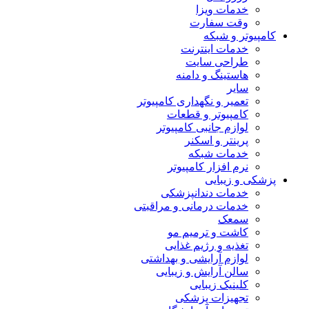
خدمات ویزا
وقت سفارت
کامپیوتر و شبکه
خدمات اینترنت
طراحی سایت
هاستینگ و دامنه
سایر
تعمیر و نگهداری کامپیوتر
کامپیوتر و قطعات
لوازم جانبی کامپیوتر
پرینتر و اسکنر
خدمات شبکه
نرم افزار کامپیوتر
پزشکی و زیبایی
خدمات دندانپزشکی
خدمات درمانی و مراقبتی
سمعک
کاشت و ترمیم مو
تغذیه و رژیم غذایی
لوازم آرایشی و بهداشتی
سالن آرایش و زیبایی
کلینیک زیبایی
تجهیزات پزشکی