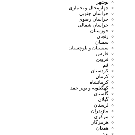
بوشهر
چهارمحال و بختیاری
خراسان جنوبی
خراسان رضوی
خراسان شمالی
خوزستان
زنجان
سمنان
سیستان و بلوچستان
فارس
قزوین
قم
کردستان
کرمان
کرمانشاه
کهگیلویه و بویراحمد
گلستان
گیلان
لرستان
مازندران
مرکزی
هرمزگان
همدان
یزد