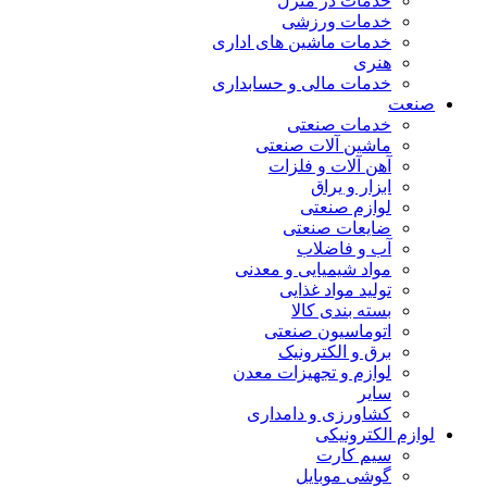
خدمات در منزل
خدمات ورزشی
خدمات ماشین های اداری
هنری
خدمات مالی و حسابداری
صنعت
خدمات صنعتی
ماشین آلات صنعتی
آهن آلات و فلزات
ابزار و یراق
لوازم صنعتی
ضایعات صنعتی
آب و فاضلاب
مواد شیمیایی و معدنی
تولید مواد غذایی
بسته بندی کالا
اتوماسیون صنعتی
برق و الکترونیک
لوازم و تجهیزات معدن
سایر
کشاورزی و دامداری
لوازم الکترونیکی
سیم کارت
گوشی موبایل