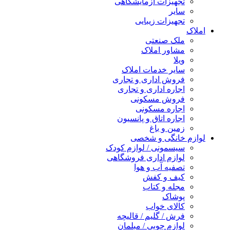
تجهیزات آزمایشگاهی
سایر
تجهیزات زیبایی
املاک
ملک صنعتی
مشاور املاک
ویلا
سایر خدمات املاک
فروش اداری و تجاری
اجاره اداری و تجاری
فروش مسکونی
اجاره مسکونی
اجاره اتاق و پانسیون
زمین و باغ
لوازم خانگی و شخصی
سیسمونی / لوازم کودک
لوازم اداری فروشگاهی
تصفیه آب و هوا
کیف و کفش
مجله و کتاب
پوشاک
کالای خواب
فرش / گلیم / قالیچه
لوازم چوبی / مبلمان