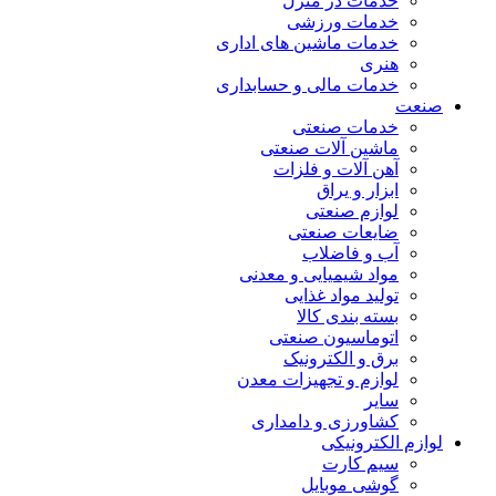
خدمات در منزل
خدمات ورزشی
خدمات ماشین های اداری
هنری
خدمات مالی و حسابداری
صنعت
خدمات صنعتی
ماشین آلات صنعتی
آهن آلات و فلزات
ابزار و یراق
لوازم صنعتی
ضایعات صنعتی
آب و فاضلاب
مواد شیمیایی و معدنی
تولید مواد غذایی
بسته بندی کالا
اتوماسیون صنعتی
برق و الکترونیک
لوازم و تجهیزات معدن
سایر
کشاورزی و دامداری
لوازم الکترونیکی
سیم کارت
گوشی موبایل