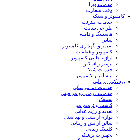
خدمات ویزا
وقت سفارت
کامپیوتر و شبکه
خدمات اینترنت
طراحی سایت
هاستینگ و دامنه
سایر
تعمیر و نگهداری کامپیوتر
کامپیوتر و قطعات
لوازم جانبی کامپیوتر
پرینتر و اسکنر
خدمات شبکه
نرم افزار کامپیوتر
پزشکی و زیبایی
خدمات دندانپزشکی
خدمات درمانی و مراقبتی
سمعک
کاشت و ترمیم مو
تغذیه و رژیم غذایی
لوازم آرایشی و بهداشتی
سالن آرایش و زیبایی
کلینیک زیبایی
تجهیزات پزشکی