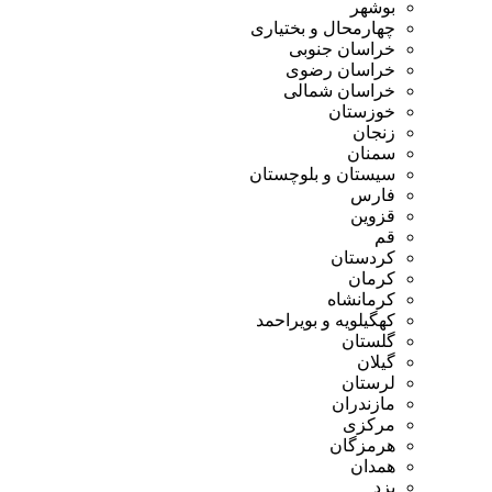
بوشهر
چهارمحال و بختیاری
خراسان جنوبی
خراسان رضوی
خراسان شمالی
خوزستان
زنجان
سمنان
سیستان و بلوچستان
فارس
قزوین
قم
کردستان
کرمان
کرمانشاه
کهگیلویه و بویراحمد
گلستان
گیلان
لرستان
مازندران
مرکزی
هرمزگان
همدان
یزد