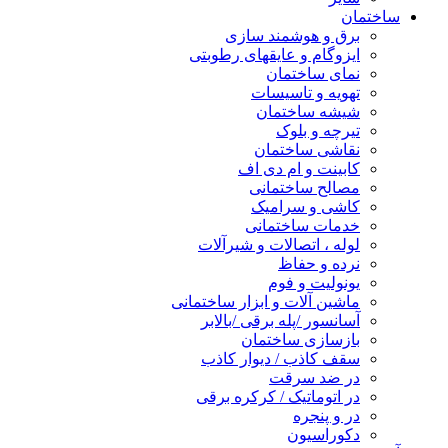
ساختمان
برق و هوشمند سازی
ایزوگام و عایقهای رطوبتی
نمای ساختمان
تهویه و تاسیسات
شیشه ساختمان
تیرچه و بلوک
نقاشی ساختمان
کابینت و ام دی اف
مصالح ساختمانی
کاشی و سرامیک
خدمات ساختمانی
لوله ، اتصالات و شیرآلات
نرده و حفاظ
یونولیت و فوم
ماشین آلات و ابزار ساختمانی
آسانسور /پله برقی /بالابر
بازسازی ساختمان
سقف کاذب / دیوار کاذب
در ضد سرقت
در اتوماتیک / کرکره برقی
در و پنجره
دکوراسیون