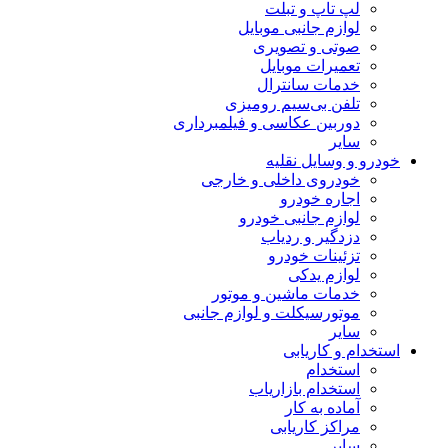
لپ تاپ و تبلت
لوازم جانبی موبایل
صوتی و تصویری
تعمیرات موبایل
خدمات سانترال
تلفن بی‌سیم رومیزی
دوربین عکاسی و فیلمبرداری
سایر
خودرو و وسایل نقلیه
خودروی داخلی و خارجی
اجاره خودرو
لوازم جانبی خودرو
دزدگیر و ردیاب
تزئینات خودرو
لوازم یدکی
خدمات ماشین و موتور
موتورسیکلت و لوازم جانبی
سایر
استخدام و کاریابی
استخدام
استخدام بازاریاب
آماده به کار
مراکز کاریابی
سایر