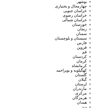
بوشهر
چهارمحال و بختیاری
خراسان جنوبی
خراسان رضوی
خراسان شمالی
خوزستان
زنجان
سمنان
سیستان و بلوچستان
فارس
قزوین
قم
کردستان
کرمان
کرمانشاه
کهگیلویه و بویراحمد
گلستان
گیلان
لرستان
مازندران
مرکزی
هرمزگان
همدان
یزد