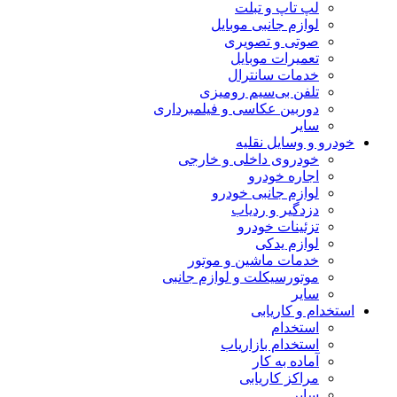
لپ تاپ و تبلت
لوازم جانبی موبایل
صوتی و تصویری
تعمیرات موبایل
خدمات سانترال
تلفن بی‌سیم رومیزی
دوربین عکاسی و فیلمبرداری
سایر
خودرو و وسایل نقلیه
خودروی داخلی و خارجی
اجاره خودرو
لوازم جانبی خودرو
دزدگیر و ردیاب
تزئینات خودرو
لوازم یدکی
خدمات ماشین و موتور
موتورسیکلت و لوازم جانبی
سایر
استخدام و کاریابی
استخدام
استخدام بازاریاب
آماده به کار
مراکز کاریابی
سایر