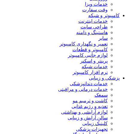
خدمات ویزا
وقت سفارت
کامپیوتر و شبکه
خدمات اینترنت
طراحی سایت
هاستینگ و دامنه
سایر
تعمیر و نگهداری کامپیوتر
کامپیوتر و قطعات
لوازم جانبی کامپیوتر
پرینتر و اسکنر
خدمات شبکه
نرم افزار کامپیوتر
پزشکی و زیبایی
خدمات دندانپزشکی
خدمات درمانی و مراقبتی
سمعک
کاشت و ترمیم مو
تغذیه و رژیم غذایی
لوازم آرایشی و بهداشتی
سالن آرایش و زیبایی
کلینیک زیبایی
تجهیزات پزشکی