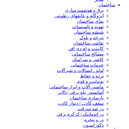
ساختمان
برق و هوشمند سازی
ایزوگام و عایقهای رطوبتی
نمای ساختمان
تهویه و تاسیسات
شیشه ساختمان
تیرچه و بلوک
نقاشی ساختمان
کابینت و ام دی اف
مصالح ساختمانی
کاشی و سرامیک
خدمات ساختمانی
لوله ، اتصالات و شیرآلات
نرده و حفاظ
یونولیت و فوم
ماشین آلات و ابزار ساختمانی
آسانسور /پله برقی /بالابر
بازسازی ساختمان
سقف کاذب / دیوار کاذب
در ضد سرقت
در اتوماتیک / کرکره برقی
در و پنجره
دکوراسیون