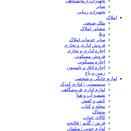
تجهیزات آزمایشگاهی
سایر
تجهیزات زیبایی
املاک
ملک صنعتی
مشاور املاک
ویلا
سایر خدمات املاک
فروش اداری و تجاری
اجاره اداری و تجاری
فروش مسکونی
اجاره مسکونی
اجاره اتاق و پانسیون
زمین و باغ
لوازم خانگی و شخصی
سیسمونی / لوازم کودک
لوازم اداری فروشگاهی
تصفیه آب و هوا
کیف و کفش
مجله و کتاب
پوشاک
کالای خواب
فرش / گلیم / قالیچه
لوازم چوبی / مبلمان