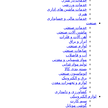
خدمات در منزل
خدمات ورزشی
خدمات ماشین های اداری
هنری
خدمات مالی و حسابداری
صنعت
خدمات صنعتی
ماشین آلات صنعتی
آهن آلات و فلزات
ابزار و یراق
لوازم صنعتی
ضایعات صنعتی
آب و فاضلاب
مواد شیمیایی و معدنی
تولید مواد غذایی
بسته بندی کالا
اتوماسیون صنعتی
برق و الکترونیک
لوازم و تجهیزات معدن
سایر
کشاورزی و دامداری
لوازم الکترونیکی
سیم کارت
گوشی موبایل