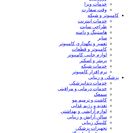
خدمات ویزا
وقت سفارت
کامپیوتر و شبکه
خدمات اینترنت
طراحی سایت
هاستینگ و دامنه
سایر
تعمیر و نگهداری کامپیوتر
کامپیوتر و قطعات
لوازم جانبی کامپیوتر
پرینتر و اسکنر
خدمات شبکه
نرم افزار کامپیوتر
پزشکی و زیبایی
خدمات دندانپزشکی
خدمات درمانی و مراقبتی
سمعک
کاشت و ترمیم مو
تغذیه و رژیم غذایی
لوازم آرایشی و بهداشتی
سالن آرایش و زیبایی
کلینیک زیبایی
تجهیزات پزشکی