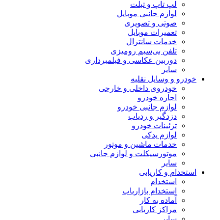
لپ تاپ و تبلت
لوازم جانبی موبایل
صوتی و تصویری
تعمیرات موبایل
خدمات سانترال
تلفن بی‌سیم رومیزی
دوربین عکاسی و فیلمبرداری
سایر
خودرو و وسایل نقلیه
خودروی داخلی و خارجی
اجاره خودرو
لوازم جانبی خودرو
دزدگیر و ردیاب
تزئینات خودرو
لوازم یدکی
خدمات ماشین و موتور
موتورسیکلت و لوازم جانبی
سایر
استخدام و کاریابی
استخدام
استخدام بازاریاب
آماده به کار
مراکز کاریابی
سایر