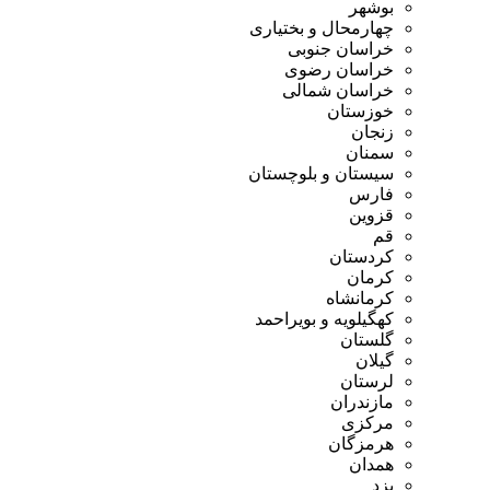
بوشهر
چهارمحال و بختیاری
خراسان جنوبی
خراسان رضوی
خراسان شمالی
خوزستان
زنجان
سمنان
سیستان و بلوچستان
فارس
قزوین
قم
کردستان
کرمان
کرمانشاه
کهگیلویه و بویراحمد
گلستان
گیلان
لرستان
مازندران
مرکزی
هرمزگان
همدان
یزد