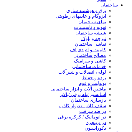
ساختمان
برق و هوشمند سازی
ایزوگام و عایقهای رطوبتی
نمای ساختمان
تهویه و تاسیسات
شیشه ساختمان
تیرچه و بلوک
نقاشی ساختمان
کابینت و ام دی اف
مصالح ساختمانی
کاشی و سرامیک
خدمات ساختمانی
لوله ، اتصالات و شیرآلات
نرده و حفاظ
یونولیت و فوم
ماشین آلات و ابزار ساختمانی
آسانسور /پله برقی /بالابر
بازسازی ساختمان
سقف کاذب / دیوار کاذب
در ضد سرقت
در اتوماتیک / کرکره برقی
در و پنجره
دکوراسیون