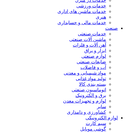
خدمات در منزل
خدمات ورزشی
خدمات ماشین های اداری
هنری
خدمات مالی و حسابداری
صنعت
خدمات صنعتی
ماشین آلات صنعتی
آهن آلات و فلزات
ابزار و یراق
لوازم صنعتی
ضایعات صنعتی
آب و فاضلاب
مواد شیمیایی و معدنی
تولید مواد غذایی
بسته بندی کالا
اتوماسیون صنعتی
برق و الکترونیک
لوازم و تجهیزات معدن
سایر
کشاورزی و دامداری
لوازم الکترونیکی
سیم کارت
گوشی موبایل