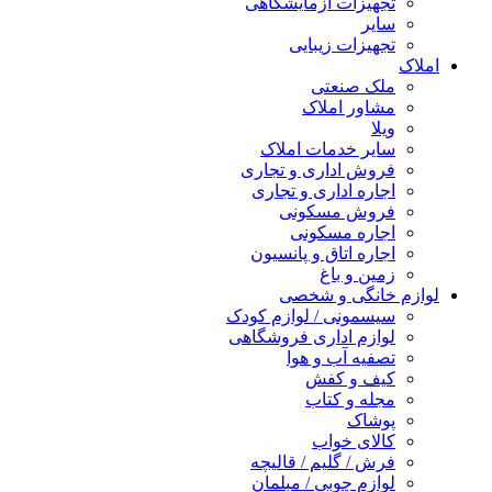
تجهیزات آزمایشگاهی
سایر
تجهیزات زیبایی
املاک
ملک صنعتی
مشاور املاک
ویلا
سایر خدمات املاک
فروش اداری و تجاری
اجاره اداری و تجاری
فروش مسکونی
اجاره مسکونی
اجاره اتاق و پانسیون
زمین و باغ
لوازم خانگی و شخصی
سیسمونی / لوازم کودک
لوازم اداری فروشگاهی
تصفیه آب و هوا
کیف و کفش
مجله و کتاب
پوشاک
کالای خواب
فرش / گلیم / قالیچه
لوازم چوبی / مبلمان