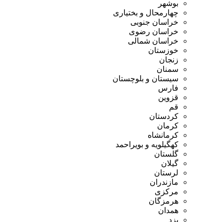
بوشهر
چهارمحال و بختیاری
خراسان جنوبی
خراسان رضوی
خراسان شمالی
خوزستان
زنجان
سمنان
سیستان و بلوچستان
فارس
قزوین
قم
کردستان
کرمان
کرمانشاه
کهگیلویه و بویراحمد
گلستان
گیلان
لرستان
مازندران
مرکزی
هرمزگان
همدان
یزد