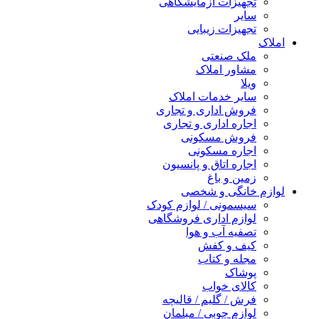
تجهیزات آزمایشگاهی
سایر
تجهیزات زیبایی
املاک
ملک صنعتی
مشاور املاک
ویلا
سایر خدمات املاک
فروش اداری و تجاری
اجاره اداری و تجاری
فروش مسکونی
اجاره مسکونی
اجاره اتاق و پانسیون
زمین و باغ
لوازم خانگی و شخصی
سیسمونی / لوازم کودک
لوازم اداری فروشگاهی
تصفیه آب و هوا
کیف و کفش
مجله و کتاب
پوشاک
کالای خواب
فرش / گلیم / قالیچه
لوازم چوبی / مبلمان