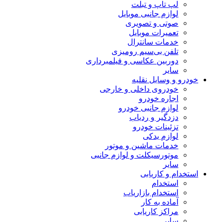
لپ تاپ و تبلت
لوازم جانبی موبایل
صوتی و تصویری
تعمیرات موبایل
خدمات سانترال
تلفن بی‌سیم رومیزی
دوربین عکاسی و فیلمبرداری
سایر
خودرو و وسایل نقلیه
خودروی داخلی و خارجی
اجاره خودرو
لوازم جانبی خودرو
دزدگیر و ردیاب
تزئینات خودرو
لوازم یدکی
خدمات ماشین و موتور
موتورسیکلت و لوازم جانبی
سایر
استخدام و کاریابی
استخدام
استخدام بازاریاب
آماده به کار
مراکز کاریابی
سایر