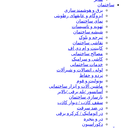
ساختمان
برق و هوشمند سازی
ایزوگام و عایقهای رطوبتی
نمای ساختمان
تهویه و تاسیسات
شیشه ساختمان
تیرچه و بلوک
نقاشی ساختمان
کابینت و ام دی اف
مصالح ساختمانی
کاشی و سرامیک
خدمات ساختمانی
لوله ، اتصالات و شیرآلات
نرده و حفاظ
یونولیت و فوم
ماشین آلات و ابزار ساختمانی
آسانسور /پله برقی /بالابر
بازسازی ساختمان
سقف کاذب / دیوار کاذب
در ضد سرقت
در اتوماتیک / کرکره برقی
در و پنجره
دکوراسیون