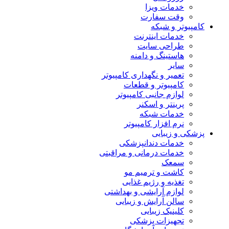
خدمات ویزا
وقت سفارت
کامپیوتر و شبکه
خدمات اینترنت
طراحی سایت
هاستینگ و دامنه
سایر
تعمیر و نگهداری کامپیوتر
کامپیوتر و قطعات
لوازم جانبی کامپیوتر
پرینتر و اسکنر
خدمات شبکه
نرم افزار کامپیوتر
پزشکی و زیبایی
خدمات دندانپزشکی
خدمات درمانی و مراقبتی
سمعک
کاشت و ترمیم مو
تغذیه و رژیم غذایی
لوازم آرایشی و بهداشتی
سالن آرایش و زیبایی
کلینیک زیبایی
تجهیزات پزشکی