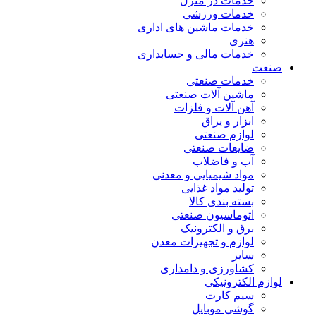
خدمات در منزل
خدمات ورزشی
خدمات ماشین های اداری
هنری
خدمات مالی و حسابداری
صنعت
خدمات صنعتی
ماشین آلات صنعتی
آهن آلات و فلزات
ابزار و یراق
لوازم صنعتی
ضایعات صنعتی
آب و فاضلاب
مواد شیمیایی و معدنی
تولید مواد غذایی
بسته بندی کالا
اتوماسیون صنعتی
برق و الکترونیک
لوازم و تجهیزات معدن
سایر
کشاورزی و دامداری
لوازم الکترونیکی
سیم کارت
گوشی موبایل