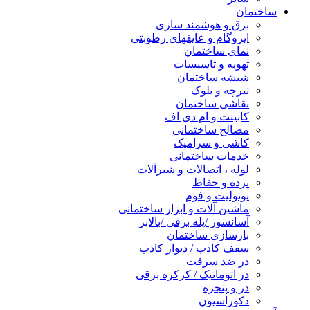
ساختمان
برق و هوشمند سازی
ایزوگام و عایقهای رطوبتی
نمای ساختمان
تهویه و تاسیسات
شیشه ساختمان
تیرچه و بلوک
نقاشی ساختمان
کابینت و ام دی اف
مصالح ساختمانی
کاشی و سرامیک
خدمات ساختمانی
لوله ، اتصالات و شیرآلات
نرده و حفاظ
یونولیت و فوم
ماشین آلات و ابزار ساختمانی
آسانسور /پله برقی /بالابر
بازسازی ساختمان
سقف کاذب / دیوار کاذب
در ضد سرقت
در اتوماتیک / کرکره برقی
در و پنجره
دکوراسیون