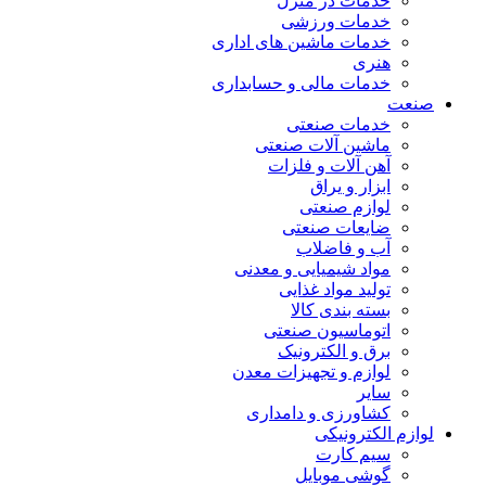
خدمات در منزل
خدمات ورزشی
خدمات ماشین های اداری
هنری
خدمات مالی و حسابداری
صنعت
خدمات صنعتی
ماشین آلات صنعتی
آهن آلات و فلزات
ابزار و یراق
لوازم صنعتی
ضایعات صنعتی
آب و فاضلاب
مواد شیمیایی و معدنی
تولید مواد غذایی
بسته بندی کالا
اتوماسیون صنعتی
برق و الکترونیک
لوازم و تجهیزات معدن
سایر
کشاورزی و دامداری
لوازم الکترونیکی
سیم کارت
گوشی موبایل