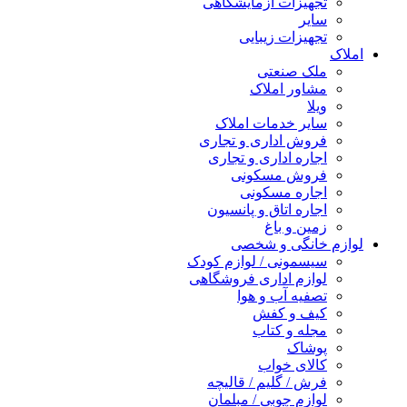
تجهیزات آزمایشگاهی
سایر
تجهیزات زیبایی
املاک
ملک صنعتی
مشاور املاک
ویلا
سایر خدمات املاک
فروش اداری و تجاری
اجاره اداری و تجاری
فروش مسکونی
اجاره مسکونی
اجاره اتاق و پانسیون
زمین و باغ
لوازم خانگی و شخصی
سیسمونی / لوازم کودک
لوازم اداری فروشگاهی
تصفیه آب و هوا
کیف و کفش
مجله و کتاب
پوشاک
کالای خواب
فرش / گلیم / قالیچه
لوازم چوبی / مبلمان