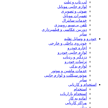
لپ تاپ و تبلت
لوازم جانبی موبایل
صوتی و تصویری
تعمیرات موبایل
خدمات سانترال
تلفن بی‌سیم رومیزی
دوربین عکاسی و فیلمبرداری
سایر
خودرو و وسایل نقلیه
خودروی داخلی و خارجی
اجاره خودرو
لوازم جانبی خودرو
دزدگیر و ردیاب
تزئینات خودرو
لوازم یدکی
خدمات ماشین و موتور
موتورسیکلت و لوازم جانبی
سایر
استخدام و کاریابی
استخدام
استخدام بازاریاب
آماده به کار
مراکز کاریابی
سایر