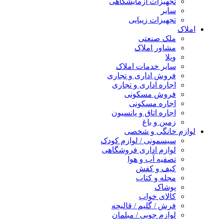
تجهیزات آزمایشگاهی
سایر
تجهیزات زیبایی
املاک
ملک صنعتی
مشاور املاک
ویلا
سایر خدمات املاک
فروش اداری و تجاری
اجاره اداری و تجاری
فروش مسکونی
اجاره مسکونی
اجاره اتاق و پانسیون
زمین و باغ
لوازم خانگی و شخصی
سیسمونی / لوازم کودک
لوازم اداری فروشگاهی
تصفیه آب و هوا
کیف و کفش
مجله و کتاب
پوشاک
کالای خواب
فرش / گلیم / قالیچه
لوازم چوبی / مبلمان