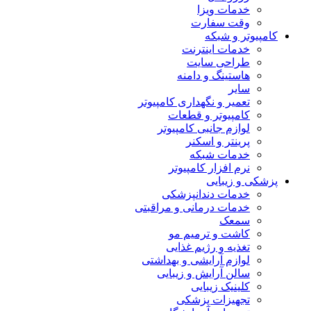
خدمات ویزا
وقت سفارت
کامپیوتر و شبکه
خدمات اینترنت
طراحی سایت
هاستینگ و دامنه
سایر
تعمیر و نگهداری کامپیوتر
کامپیوتر و قطعات
لوازم جانبی کامپیوتر
پرینتر و اسکنر
خدمات شبکه
نرم افزار کامپیوتر
پزشکی و زیبایی
خدمات دندانپزشکی
خدمات درمانی و مراقبتی
سمعک
کاشت و ترمیم مو
تغذیه و رژیم غذایی
لوازم آرایشی و بهداشتی
سالن آرایش و زیبایی
کلینیک زیبایی
تجهیزات پزشکی