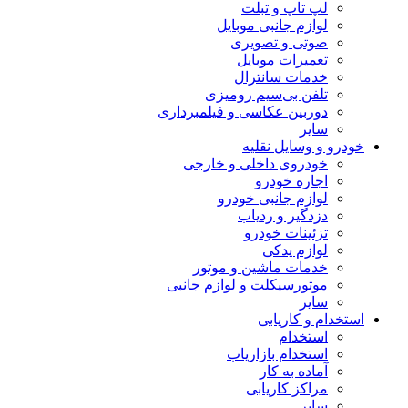
لپ تاپ و تبلت
لوازم جانبی موبایل
صوتی و تصویری
تعمیرات موبایل
خدمات سانترال
تلفن بی‌سیم رومیزی
دوربین عکاسی و فیلمبرداری
سایر
خودرو و وسایل نقلیه
خودروی داخلی و خارجی
اجاره خودرو
لوازم جانبی خودرو
دزدگیر و ردیاب
تزئینات خودرو
لوازم یدکی
خدمات ماشین و موتور
موتورسیکلت و لوازم جانبی
سایر
استخدام و کاریابی
استخدام
استخدام بازاریاب
آماده به کار
مراکز کاریابی
سایر