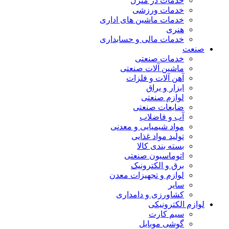
خدمات در منزل
خدمات ورزشی
خدمات ماشین های اداری
هنری
خدمات مالی و حسابداری
صنعت
خدمات صنعتی
ماشین آلات صنعتی
آهن آلات و فلزات
ابزار و یراق
لوازم صنعتی
ضایعات صنعتی
آب و فاضلاب
مواد شیمیایی و معدنی
تولید مواد غذایی
بسته بندی کالا
اتوماسیون صنعتی
برق و الکترونیک
لوازم و تجهیزات معدن
سایر
کشاورزی و دامداری
لوازم الکترونیکی
سیم کارت
گوشی موبایل