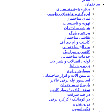
ساختمان
برق و هوشمند سازی
ایزوگام و عایقهای رطوبتی
نمای ساختمان
تهویه و تاسیسات
شیشه ساختمان
تیرچه و بلوک
نقاشی ساختمان
کابینت و ام دی اف
مصالح ساختمانی
کاشی و سرامیک
خدمات ساختمانی
لوله ، اتصالات و شیرآلات
نرده و حفاظ
یونولیت و فوم
ماشین آلات و ابزار ساختمانی
آسانسور /پله برقی /بالابر
بازسازی ساختمان
سقف کاذب / دیوار کاذب
در ضد سرقت
در اتوماتیک / کرکره برقی
در و پنجره
دکوراسیون