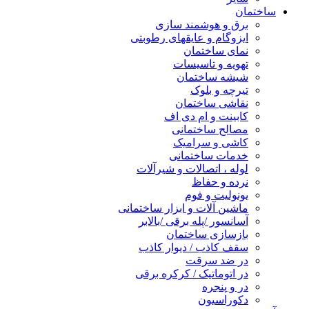
ساختمان
برق و هوشمند سازی
ایزوگام و عایقهای رطوبتی
نمای ساختمان
تهویه و تاسیسات
شیشه ساختمان
تیرچه و بلوک
نقاشی ساختمان
کابینت و ام دی اف
مصالح ساختمانی
کاشی و سرامیک
خدمات ساختمانی
لوله ، اتصالات و شیرآلات
نرده و حفاظ
یونولیت و فوم
ماشین آلات و ابزار ساختمانی
آسانسور /پله برقی /بالابر
بازسازی ساختمان
سقف کاذب / دیوار کاذب
در ضد سرقت
در اتوماتیک / کرکره برقی
در و پنجره
دکوراسیون