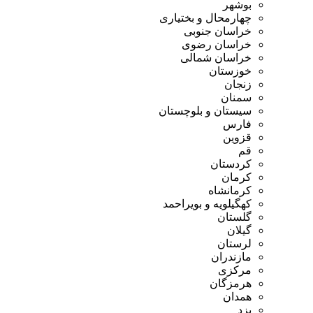
بوشهر
چهارمحال و بختیاری
خراسان جنوبی
خراسان رضوی
خراسان شمالی
خوزستان
زنجان
سمنان
سیستان و بلوچستان
فارس
قزوین
قم
کردستان
کرمان
کرمانشاه
کهگیلویه و بویراحمد
گلستان
گیلان
لرستان
مازندران
مرکزی
هرمزگان
همدان
یزد