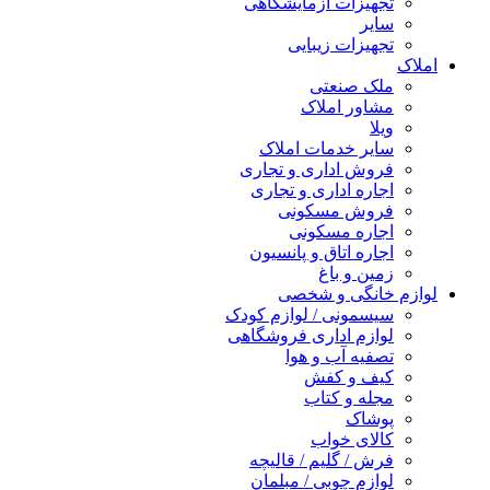
تجهیزات آزمایشگاهی
سایر
تجهیزات زیبایی
املاک
ملک صنعتی
مشاور املاک
ویلا
سایر خدمات املاک
فروش اداری و تجاری
اجاره اداری و تجاری
فروش مسکونی
اجاره مسکونی
اجاره اتاق و پانسیون
زمین و باغ
لوازم خانگی و شخصی
سیسمونی / لوازم کودک
لوازم اداری فروشگاهی
تصفیه آب و هوا
کیف و کفش
مجله و کتاب
پوشاک
کالای خواب
فرش / گلیم / قالیچه
لوازم چوبی / مبلمان