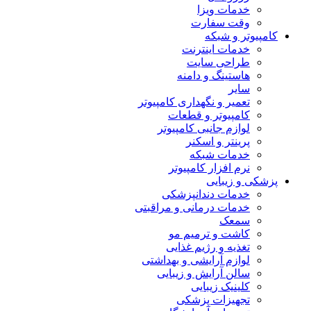
خدمات ویزا
وقت سفارت
کامپیوتر و شبکه
خدمات اینترنت
طراحی سایت
هاستینگ و دامنه
سایر
تعمیر و نگهداری کامپیوتر
کامپیوتر و قطعات
لوازم جانبی کامپیوتر
پرینتر و اسکنر
خدمات شبکه
نرم افزار کامپیوتر
پزشکی و زیبایی
خدمات دندانپزشکی
خدمات درمانی و مراقبتی
سمعک
کاشت و ترمیم مو
تغذیه و رژیم غذایی
لوازم آرایشی و بهداشتی
سالن آرایش و زیبایی
کلینیک زیبایی
تجهیزات پزشکی