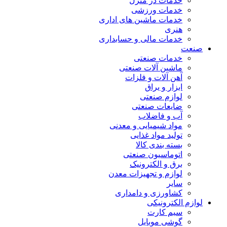
خدمات در منزل
خدمات ورزشی
خدمات ماشین های اداری
هنری
خدمات مالی و حسابداری
صنعت
خدمات صنعتی
ماشین آلات صنعتی
آهن آلات و فلزات
ابزار و یراق
لوازم صنعتی
ضایعات صنعتی
آب و فاضلاب
مواد شیمیایی و معدنی
تولید مواد غذایی
بسته بندی کالا
اتوماسیون صنعتی
برق و الکترونیک
لوازم و تجهیزات معدن
سایر
کشاورزی و دامداری
لوازم الکترونیکی
سیم کارت
گوشی موبایل