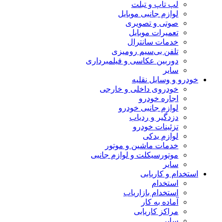
لپ تاپ و تبلت
لوازم جانبی موبایل
صوتی و تصویری
تعمیرات موبایل
خدمات سانترال
تلفن بی‌سیم رومیزی
دوربین عکاسی و فیلمبرداری
سایر
خودرو و وسایل نقلیه
خودروی داخلی و خارجی
اجاره خودرو
لوازم جانبی خودرو
دزدگیر و ردیاب
تزئینات خودرو
لوازم یدکی
خدمات ماشین و موتور
موتورسیکلت و لوازم جانبی
سایر
استخدام و کاریابی
استخدام
استخدام بازاریاب
آماده به کار
مراکز کاریابی
سایر