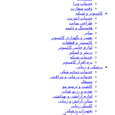
خدمات ویزا
وقت سفارت
کامپیوتر و شبکه
خدمات اینترنت
طراحی سایت
هاستینگ و دامنه
سایر
تعمیر و نگهداری کامپیوتر
کامپیوتر و قطعات
لوازم جانبی کامپیوتر
پرینتر و اسکنر
خدمات شبکه
نرم افزار کامپیوتر
پزشکی و زیبایی
خدمات دندانپزشکی
خدمات درمانی و مراقبتی
سمعک
کاشت و ترمیم مو
تغذیه و رژیم غذایی
لوازم آرایشی و بهداشتی
سالن آرایش و زیبایی
کلینیک زیبایی
تجهیزات پزشکی