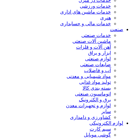
خدمات در منزل
خدمات ورزشی
خدمات ماشین های اداری
هنری
خدمات مالی و حسابداری
صنعت
خدمات صنعتی
ماشین آلات صنعتی
آهن آلات و فلزات
ابزار و یراق
لوازم صنعتی
ضایعات صنعتی
آب و فاضلاب
مواد شیمیایی و معدنی
تولید مواد غذایی
بسته بندی کالا
اتوماسیون صنعتی
برق و الکترونیک
لوازم و تجهیزات معدن
سایر
کشاورزی و دامداری
لوازم الکترونیکی
سیم کارت
گوشی موبایل