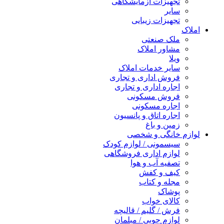
تجهیزات آزمایشگاهی
سایر
تجهیزات زیبایی
املاک
ملک صنعتی
مشاور املاک
ویلا
سایر خدمات املاک
فروش اداری و تجاری
اجاره اداری و تجاری
فروش مسکونی
اجاره مسکونی
اجاره اتاق و پانسیون
زمین و باغ
لوازم خانگی و شخصی
سیسمونی / لوازم کودک
لوازم اداری فروشگاهی
تصفیه آب و هوا
کیف و کفش
مجله و کتاب
پوشاک
کالای خواب
فرش / گلیم / قالیچه
لوازم چوبی / مبلمان