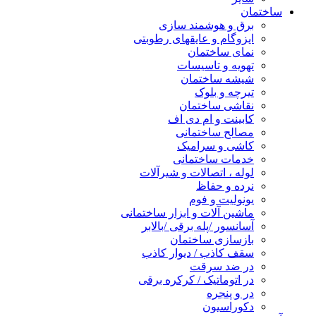
ساختمان
برق و هوشمند سازی
ایزوگام و عایقهای رطوبتی
نمای ساختمان
تهویه و تاسیسات
شیشه ساختمان
تیرچه و بلوک
نقاشی ساختمان
کابینت و ام دی اف
مصالح ساختمانی
کاشی و سرامیک
خدمات ساختمانی
لوله ، اتصالات و شیرآلات
نرده و حفاظ
یونولیت و فوم
ماشین آلات و ابزار ساختمانی
آسانسور /پله برقی /بالابر
بازسازی ساختمان
سقف کاذب / دیوار کاذب
در ضد سرقت
در اتوماتیک / کرکره برقی
در و پنجره
دکوراسیون