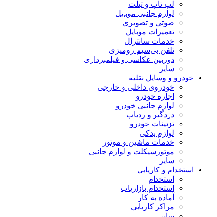
لپ تاپ و تبلت
لوازم جانبی موبایل
صوتی و تصویری
تعمیرات موبایل
خدمات سانترال
تلفن بی‌سیم رومیزی
دوربین عکاسی و فیلمبرداری
سایر
خودرو و وسایل نقلیه
خودروی داخلی و خارجی
اجاره خودرو
لوازم جانبی خودرو
دزدگیر و ردیاب
تزئینات خودرو
لوازم یدکی
خدمات ماشین و موتور
موتورسیکلت و لوازم جانبی
سایر
استخدام و کاریابی
استخدام
استخدام بازاریاب
آماده به کار
مراکز کاریابی
سایر