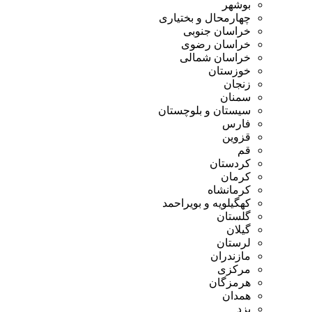
بوشهر
چهارمحال و بختیاری
خراسان جنوبی
خراسان رضوی
خراسان شمالی
خوزستان
زنجان
سمنان
سیستان و بلوچستان
فارس
قزوین
قم
کردستان
کرمان
کرمانشاه
کهگیلویه و بویراحمد
گلستان
گیلان
لرستان
مازندران
مرکزی
هرمزگان
همدان
یزد