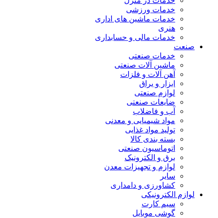
خدمات در منزل
خدمات ورزشی
خدمات ماشین های اداری
هنری
خدمات مالی و حسابداری
صنعت
خدمات صنعتی
ماشین آلات صنعتی
آهن آلات و فلزات
ابزار و یراق
لوازم صنعتی
ضایعات صنعتی
آب و فاضلاب
مواد شیمیایی و معدنی
تولید مواد غذایی
بسته بندی کالا
اتوماسیون صنعتی
برق و الکترونیک
لوازم و تجهیزات معدن
سایر
کشاورزی و دامداری
لوازم الکترونیکی
سیم کارت
گوشی موبایل