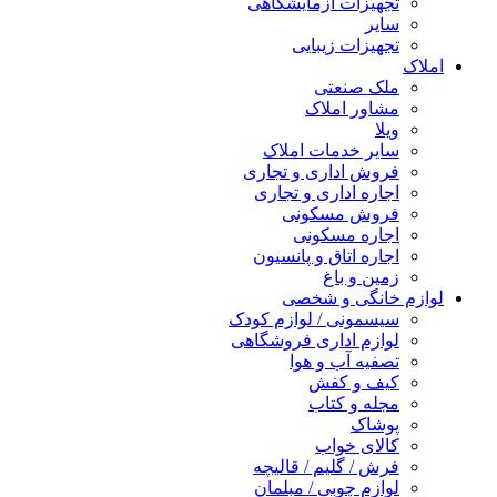
تجهیزات آزمایشگاهی
سایر
تجهیزات زیبایی
املاک
ملک صنعتی
مشاور املاک
ویلا
سایر خدمات املاک
فروش اداری و تجاری
اجاره اداری و تجاری
فروش مسکونی
اجاره مسکونی
اجاره اتاق و پانسیون
زمین و باغ
لوازم خانگی و شخصی
سیسمونی / لوازم کودک
لوازم اداری فروشگاهی
تصفیه آب و هوا
کیف و کفش
مجله و کتاب
پوشاک
کالای خواب
فرش / گلیم / قالیچه
لوازم چوبی / مبلمان