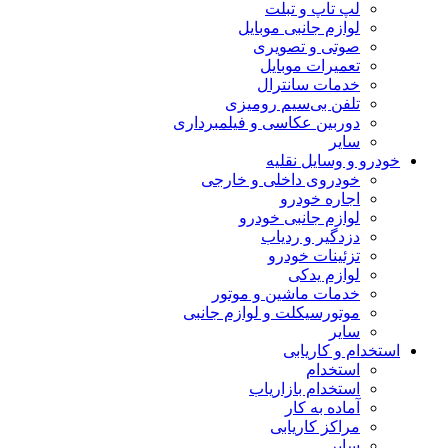
لپ تاپ و تبلت
لوازم جانبی موبایل
صوتی و تصویری
تعمیرات موبایل
خدمات سانترال
تلفن بی‌سیم رومیزی
دوربین عکاسی و فیلمبرداری
سایر
خودرو و وسایل نقلیه
خودروی داخلی و خارجی
اجاره خودرو
لوازم جانبی خودرو
دزدگیر و ردیاب
تزئینات خودرو
لوازم یدکی
خدمات ماشین و موتور
موتورسیکلت و لوازم جانبی
سایر
استخدام و کاریابی
استخدام
استخدام بازاریاب
آماده به کار
مراکز کاریابی
سایر