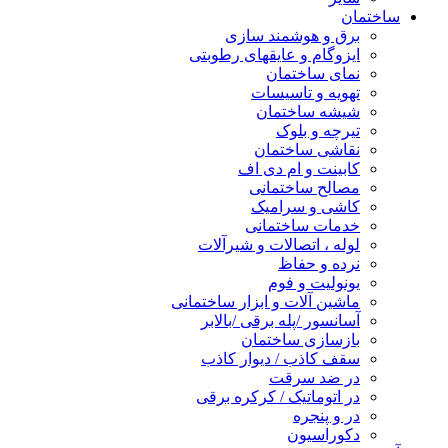
ساختمان
برق و هوشمند سازی
ایزوگام و عایقهای رطوبتی
نمای ساختمان
تهویه و تاسیسات
شیشه ساختمان
تیرچه و بلوک
نقاشی ساختمان
کابینت و ام دی اف
مصالح ساختمانی
کاشی و سرامیک
خدمات ساختمانی
لوله ، اتصالات و شیرآلات
نرده و حفاظ
یونولیت و فوم
ماشین آلات و ابزار ساختمانی
آسانسور /پله برقی /بالابر
بازسازی ساختمان
سقف کاذب / دیوار کاذب
در ضد سرقت
در اتوماتیک / کرکره برقی
در و پنجره
دکوراسیون