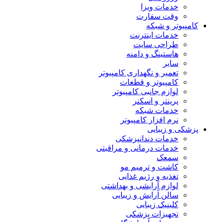
خدمات ویزا
وقت سفارت
کامپیوتر و شبکه
خدمات اینترنت
طراحی سایت
هاستینگ و دامنه
سایر
تعمیر و نگهداری کامپیوتر
کامپیوتر و قطعات
لوازم جانبی کامپیوتر
پرینتر و اسکنر
خدمات شبکه
نرم افزار کامپیوتر
پزشکی و زیبایی
خدمات دندانپزشکی
خدمات درمانی و مراقبتی
سمعک
کاشت و ترمیم مو
تغذیه و رژیم غذایی
لوازم آرایشی و بهداشتی
سالن آرایش و زیبایی
کلینیک زیبایی
تجهیزات پزشکی