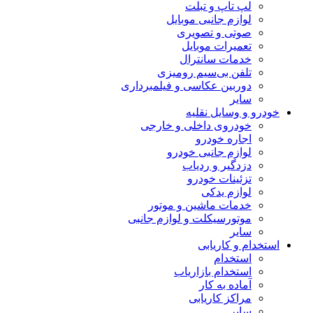
لپ تاپ و تبلت
لوازم جانبی موبایل
صوتی و تصویری
تعمیرات موبایل
خدمات سانترال
تلفن بی‌سیم رومیزی
دوربین عکاسی و فیلمبرداری
سایر
خودرو و وسایل نقلیه
خودروی داخلی و خارجی
اجاره خودرو
لوازم جانبی خودرو
دزدگیر و ردیاب
تزئینات خودرو
لوازم یدکی
خدمات ماشین و موتور
موتورسیکلت و لوازم جانبی
سایر
استخدام و کاریابی
استخدام
استخدام بازاریاب
آماده به کار
مراکز کاریابی
سایر