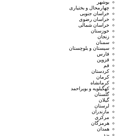
بوشهر
چهارمحال و بختیاری
خراسان جنوبی
خراسان رضوی
خراسان شمالی
خوزستان
زنجان
سمنان
سیستان و بلوچستان
فارس
قزوین
قم
کردستان
کرمان
کرمانشاه
کهگیلویه و بویراحمد
گلستان
گیلان
لرستان
مازندران
مرکزی
هرمزگان
همدان
یزد