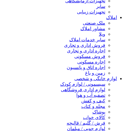
تجهیزات آزمایشگاهی
سایر
تجهیزات زیبایی
املاک
ملک صنعتی
مشاور املاک
ویلا
سایر خدمات املاک
فروش اداری و تجاری
اجاره اداری و تجاری
فروش مسکونی
اجاره مسکونی
اجاره اتاق و پانسیون
زمین و باغ
لوازم خانگی و شخصی
سیسمونی / لوازم کودک
لوازم اداری فروشگاهی
تصفیه آب و هوا
کیف و کفش
مجله و کتاب
پوشاک
کالای خواب
فرش / گلیم / قالیچه
لوازم چوبی / مبلمان