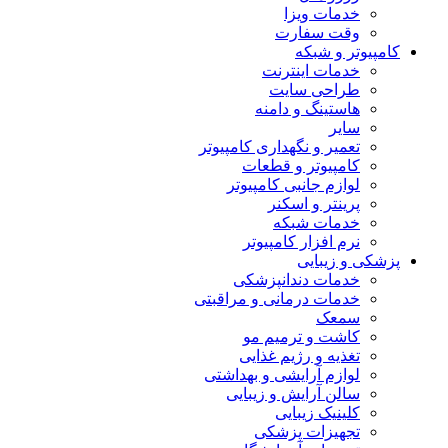
خدمات ویزا
وقت سفارت
کامپیوتر و شبکه
خدمات اینترنت
طراحی سایت
هاستینگ و دامنه
سایر
تعمیر و نگهداری کامپیوتر
کامپیوتر و قطعات
لوازم جانبی کامپیوتر
پرینتر و اسکنر
خدمات شبکه
نرم افزار کامپیوتر
پزشکی و زیبایی
خدمات دندانپزشکی
خدمات درمانی و مراقبتی
سمعک
کاشت و ترمیم مو
تغذیه و رژیم غذایی
لوازم آرایشی و بهداشتی
سالن آرایش و زیبایی
کلینیک زیبایی
تجهیزات پزشکی