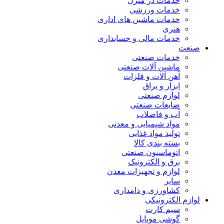
خدمات در منزل
خدمات ورزشی
خدمات ماشین های اداری
هنری
خدمات مالی و حسابداری
صنعت
خدمات صنعتی
ماشین آلات صنعتی
آهن آلات و فلزات
ابزار و یراق
لوازم صنعتی
ضایعات صنعتی
آب و فاضلاب
مواد شیمیایی و معدنی
تولید مواد غذایی
بسته بندی کالا
اتوماسیون صنعتی
برق و الکترونیک
لوازم و تجهیزات معدن
سایر
کشاورزی و دامداری
لوازم الکترونیکی
سیم کارت
گوشی موبایل