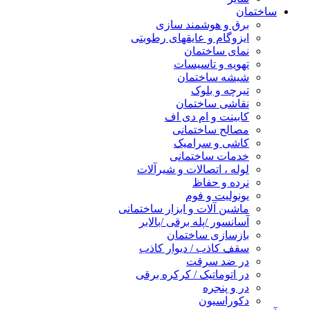
ساختمان
برق و هوشمند سازی
ایزوگام و عایقهای رطوبتی
نمای ساختمان
تهویه و تاسیسات
شیشه ساختمان
تیرچه و بلوک
نقاشی ساختمان
کابینت و ام دی اف
مصالح ساختمانی
کاشی و سرامیک
خدمات ساختمانی
لوله ، اتصالات و شیرآلات
نرده و حفاظ
یونولیت و فوم
ماشین آلات و ابزار ساختمانی
آسانسور /پله برقی /بالابر
بازسازی ساختمان
سقف کاذب / دیوار کاذب
در ضد سرقت
در اتوماتیک / کرکره برقی
در و پنجره
دکوراسیون