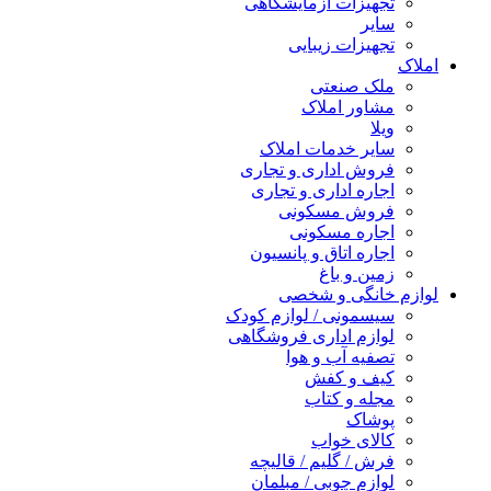
تجهیزات آزمایشگاهی
سایر
تجهیزات زیبایی
املاک
ملک صنعتی
مشاور املاک
ویلا
سایر خدمات املاک
فروش اداری و تجاری
اجاره اداری و تجاری
فروش مسکونی
اجاره مسکونی
اجاره اتاق و پانسیون
زمین و باغ
لوازم خانگی و شخصی
سیسمونی / لوازم کودک
لوازم اداری فروشگاهی
تصفیه آب و هوا
کیف و کفش
مجله و کتاب
پوشاک
کالای خواب
فرش / گلیم / قالیچه
لوازم چوبی / مبلمان