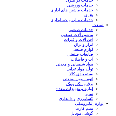
خدمات در منزل
خدمات ورزشی
خدمات ماشین های اداری
هنری
خدمات مالی و حسابداری
صنعت
خدمات صنعتی
ماشین آلات صنعتی
آهن آلات و فلزات
ابزار و یراق
لوازم صنعتی
ضایعات صنعتی
آب و فاضلاب
مواد شیمیایی و معدنی
تولید مواد غذایی
بسته بندی کالا
اتوماسیون صنعتی
برق و الکترونیک
لوازم و تجهیزات معدن
سایر
کشاورزی و دامداری
لوازم الکترونیکی
سیم کارت
گوشی موبایل