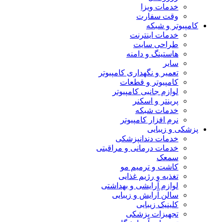
خدمات ویزا
وقت سفارت
کامپیوتر و شبکه
خدمات اینترنت
طراحی سایت
هاستینگ و دامنه
سایر
تعمیر و نگهداری کامپیوتر
کامپیوتر و قطعات
لوازم جانبی کامپیوتر
پرینتر و اسکنر
خدمات شبکه
نرم افزار کامپیوتر
پزشکی و زیبایی
خدمات دندانپزشکی
خدمات درمانی و مراقبتی
سمعک
کاشت و ترمیم مو
تغذیه و رژیم غذایی
لوازم آرایشی و بهداشتی
سالن آرایش و زیبایی
کلینیک زیبایی
تجهیزات پزشکی