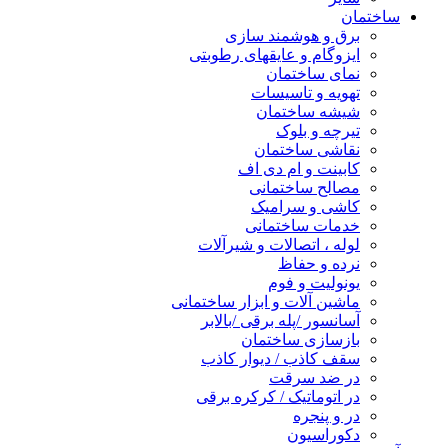
ساختمان
برق و هوشمند سازی
ایزوگام و عایقهای رطوبتی
نمای ساختمان
تهویه و تاسیسات
شیشه ساختمان
تیرچه و بلوک
نقاشی ساختمان
کابینت و ام دی اف
مصالح ساختمانی
کاشی و سرامیک
خدمات ساختمانی
لوله ، اتصالات و شیرآلات
نرده و حفاظ
یونولیت و فوم
ماشین آلات و ابزار ساختمانی
آسانسور /پله برقی /بالابر
بازسازی ساختمان
سقف کاذب / دیوار کاذب
در ضد سرقت
در اتوماتیک / کرکره برقی
در و پنجره
دکوراسیون