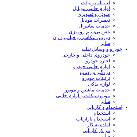
لپ تاپ و تبلت
لوازم جانبی موبایل
صوتی و تصویری
تعمیرات موبایل
خدمات سانترال
تلفن بی‌سیم رومیزی
دوربین عکاسی و فیلمبرداری
سایر
خودرو و وسایل نقلیه
خودروی داخلی و خارجی
اجاره خودرو
لوازم جانبی خودرو
دزدگیر و ردیاب
تزئینات خودرو
لوازم یدکی
خدمات ماشین و موتور
موتورسیکلت و لوازم جانبی
سایر
استخدام و کاریابی
استخدام
استخدام بازاریاب
آماده به کار
مراکز کاریابی
سایر