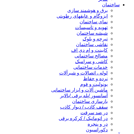
ساختمان
برق و هوشمند سازی
ایزوگام و عایقهای رطوبتی
نمای ساختمان
تهویه و تاسیسات
شیشه ساختمان
تیرچه و بلوک
نقاشی ساختمان
کابینت و ام دی اف
مصالح ساختمانی
کاشی و سرامیک
خدمات ساختمانی
لوله ، اتصالات و شیرآلات
نرده و حفاظ
یونولیت و فوم
ماشین آلات و ابزار ساختمانی
آسانسور /پله برقی /بالابر
بازسازی ساختمان
سقف کاذب / دیوار کاذب
در ضد سرقت
در اتوماتیک / کرکره برقی
در و پنجره
دکوراسیون