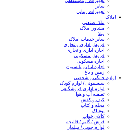
تجهیزات آزمایشگاهی
سایر
تجهیزات زیبایی
املاک
ملک صنعتی
مشاور املاک
ویلا
سایر خدمات املاک
فروش اداری و تجاری
اجاره اداری و تجاری
فروش مسکونی
اجاره مسکونی
اجاره اتاق و پانسیون
زمین و باغ
لوازم خانگی و شخصی
سیسمونی / لوازم کودک
لوازم اداری فروشگاهی
تصفیه آب و هوا
کیف و کفش
مجله و کتاب
پوشاک
کالای خواب
فرش / گلیم / قالیچه
لوازم چوبی / مبلمان