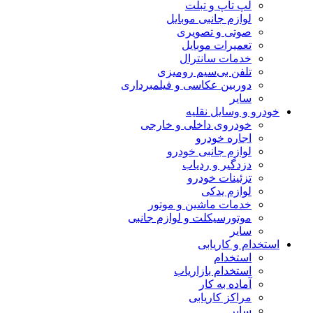
لپ تاپ و تبلت
لوازم جانبی موبایل
صوتی و تصویری
تعمیرات موبایل
خدمات سانترال
تلفن بی‌سیم رومیزی
دوربین عکاسی و فیلمبرداری
سایر
خودرو و وسایل نقلیه
خودروی داخلی و خارجی
اجاره خودرو
لوازم جانبی خودرو
دزدگیر و ردیاب
تزئینات خودرو
لوازم یدکی
خدمات ماشین و موتور
موتورسیکلت و لوازم جانبی
سایر
استخدام و کاریابی
استخدام
استخدام بازاریاب
آماده به کار
مراکز کاریابی
سایر