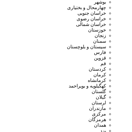
بوشهر
چهارمحال و بختیاری
خراسان جنوبی
خراسان رضوی
خراسان شمالی
خوزستان
زنجان
سمنان
سیستان و بلوچستان
فارس
قزوین
قم
کردستان
کرمان
کرمانشاه
کهگیلویه و بویراحمد
گلستان
گیلان
لرستان
مازندران
مرکزی
هرمزگان
همدان
یزد