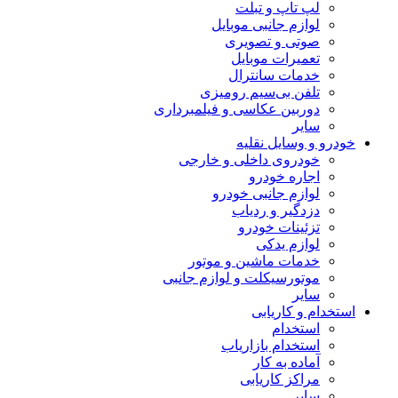
لپ تاپ و تبلت
لوازم جانبی موبایل
صوتی و تصویری
تعمیرات موبایل
خدمات سانترال
تلفن بی‌سیم رومیزی
دوربین عکاسی و فیلمبرداری
سایر
خودرو و وسایل نقلیه
خودروی داخلی و خارجی
اجاره خودرو
لوازم جانبی خودرو
دزدگیر و ردیاب
تزئینات خودرو
لوازم یدکی
خدمات ماشین و موتور
موتورسیکلت و لوازم جانبی
سایر
استخدام و کاریابی
استخدام
استخدام بازاریاب
آماده به کار
مراکز کاریابی
سایر