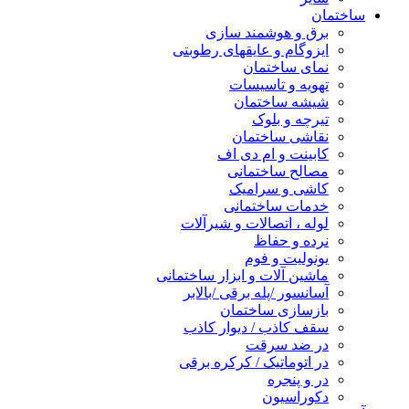
ساختمان
برق و هوشمند سازی
ایزوگام و عایقهای رطوبتی
نمای ساختمان
تهویه و تاسیسات
شیشه ساختمان
تیرچه و بلوک
نقاشی ساختمان
کابینت و ام دی اف
مصالح ساختمانی
کاشی و سرامیک
خدمات ساختمانی
لوله ، اتصالات و شیرآلات
نرده و حفاظ
یونولیت و فوم
ماشین آلات و ابزار ساختمانی
آسانسور /پله برقی /بالابر
بازسازی ساختمان
سقف کاذب / دیوار کاذب
در ضد سرقت
در اتوماتیک / کرکره برقی
در و پنجره
دکوراسیون