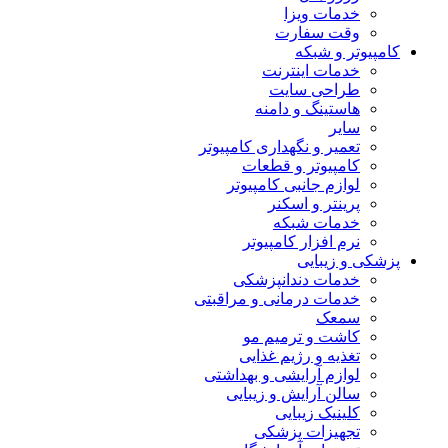
خدمات ویزا
وقت سفارت
کامپیوتر و شبکه
خدمات اینترنت
طراحی سایت
هاستینگ و دامنه
سایر
تعمیر و نگهداری کامپیوتر
کامپیوتر و قطعات
لوازم جانبی کامپیوتر
پرینتر و اسکنر
خدمات شبکه
نرم افزار کامپیوتر
پزشکی و زیبایی
خدمات دندانپزشکی
خدمات درمانی و مراقبتی
سمعک
کاشت و ترمیم مو
تغذیه و رژیم غذایی
لوازم آرایشی و بهداشتی
سالن آرایش و زیبایی
کلینیک زیبایی
تجهیزات پزشکی