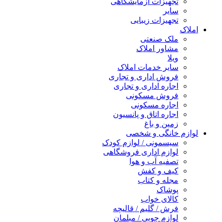
تجهیزات آزمایشگاهی
سایر
تجهیزات زیبایی
املاک
ملک صنعتی
مشاور املاک
ویلا
سایر خدمات املاک
فروش اداری و تجاری
اجاره اداری و تجاری
فروش مسکونی
اجاره مسکونی
اجاره اتاق و پانسیون
زمین و باغ
لوازم خانگی و شخصی
سیسمونی / لوازم کودک
لوازم اداری فروشگاهی
تصفیه آب و هوا
کیف و کفش
مجله و کتاب
پوشاک
کالای خواب
فرش / گلیم / قالیچه
لوازم چوبی / مبلمان