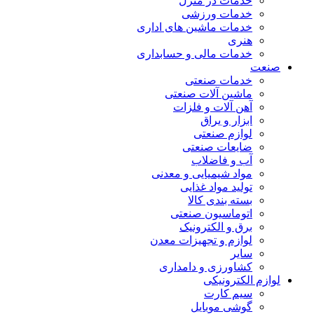
خدمات در منزل
خدمات ورزشی
خدمات ماشین های اداری
هنری
خدمات مالی و حسابداری
صنعت
خدمات صنعتی
ماشین آلات صنعتی
آهن آلات و فلزات
ابزار و یراق
لوازم صنعتی
ضایعات صنعتی
آب و فاضلاب
مواد شیمیایی و معدنی
تولید مواد غذایی
بسته بندی کالا
اتوماسیون صنعتی
برق و الکترونیک
لوازم و تجهیزات معدن
سایر
کشاورزی و دامداری
لوازم الکترونیکی
سیم کارت
گوشی موبایل