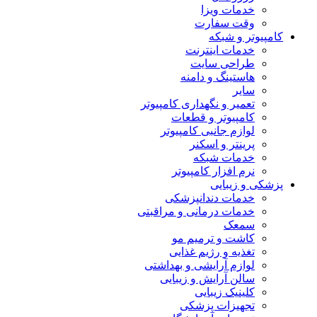
خدمات ویزا
وقت سفارت
کامپیوتر و شبکه
خدمات اینترنت
طراحی سایت
هاستینگ و دامنه
سایر
تعمیر و نگهداری کامپیوتر
کامپیوتر و قطعات
لوازم جانبی کامپیوتر
پرینتر و اسکنر
خدمات شبکه
نرم افزار کامپیوتر
پزشکی و زیبایی
خدمات دندانپزشکی
خدمات درمانی و مراقبتی
سمعک
کاشت و ترمیم مو
تغذیه و رژیم غذایی
لوازم آرایشی و بهداشتی
سالن آرایش و زیبایی
کلینیک زیبایی
تجهیزات پزشکی