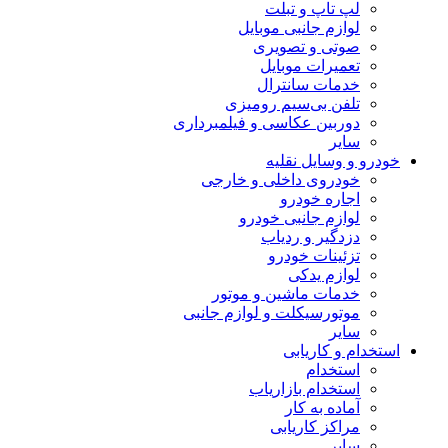
لپ تاپ و تبلت
لوازم جانبی موبایل
صوتی و تصویری
تعمیرات موبایل
خدمات سانترال
تلفن بی‌سیم رومیزی
دوربین عکاسی و فیلمبرداری
سایر
خودرو و وسایل نقلیه
خودروی داخلی و خارجی
اجاره خودرو
لوازم جانبی خودرو
دزدگیر و ردیاب
تزئینات خودرو
لوازم یدکی
خدمات ماشین و موتور
موتورسیکلت و لوازم جانبی
سایر
استخدام و کاریابی
استخدام
استخدام بازاریاب
آماده به کار
مراکز کاریابی
سایر