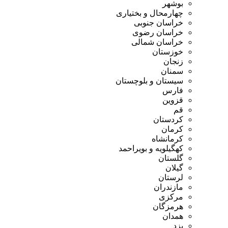
بوشهر
چهارمحال و بختیاری
خراسان جنوبی
خراسان رضوی
خراسان شمالی
خوزستان
زنجان
سمنان
سیستان و بلوچستان
فارس
قزوین
قم
کردستان
کرمان
کرمانشاه
کهگیلویه و بویراحمد
گلستان
گیلان
لرستان
مازندران
مرکزی
هرمزگان
همدان
یزد