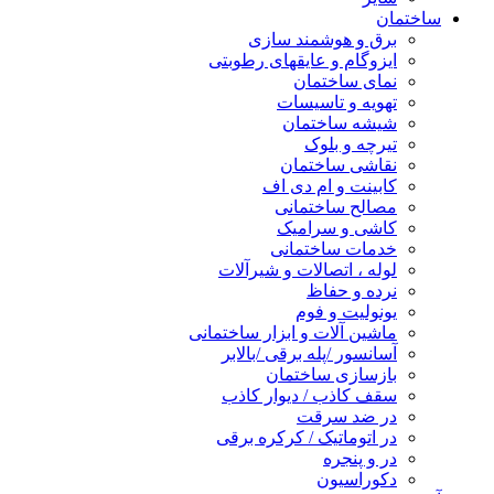
ساختمان
برق و هوشمند سازی
ایزوگام و عایقهای رطوبتی
نمای ساختمان
تهویه و تاسیسات
شیشه ساختمان
تیرچه و بلوک
نقاشی ساختمان
کابینت و ام دی اف
مصالح ساختمانی
کاشی و سرامیک
خدمات ساختمانی
لوله ، اتصالات و شیرآلات
نرده و حفاظ
یونولیت و فوم
ماشین آلات و ابزار ساختمانی
آسانسور /پله برقی /بالابر
بازسازی ساختمان
سقف کاذب / دیوار کاذب
در ضد سرقت
در اتوماتیک / کرکره برقی
در و پنجره
دکوراسیون