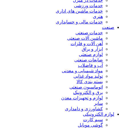
خدمات در منزل
خدمات ورزشی
خدمات ماشین های اداری
هنری
خدمات مالی و حسابداری
صنعت
خدمات صنعتی
ماشین آلات صنعتی
آهن آلات و فلزات
ابزار و یراق
لوازم صنعتی
ضایعات صنعتی
آب و فاضلاب
مواد شیمیایی و معدنی
تولید مواد غذایی
بسته بندی کالا
اتوماسیون صنعتی
برق و الکترونیک
لوازم و تجهیزات معدن
سایر
کشاورزی و دامداری
لوازم الکترونیکی
سیم کارت
گوشی موبایل