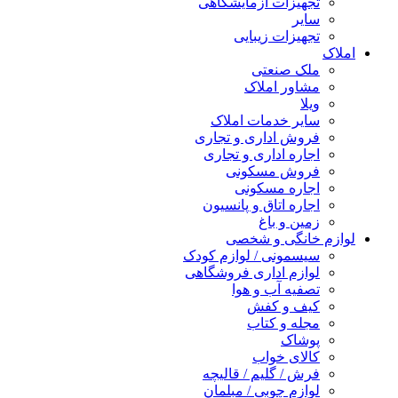
تجهیزات آزمایشگاهی
سایر
تجهیزات زیبایی
املاک
ملک صنعتی
مشاور املاک
ویلا
سایر خدمات املاک
فروش اداری و تجاری
اجاره اداری و تجاری
فروش مسکونی
اجاره مسکونی
اجاره اتاق و پانسیون
زمین و باغ
لوازم خانگی و شخصی
سیسمونی / لوازم کودک
لوازم اداری فروشگاهی
تصفیه آب و هوا
کیف و کفش
مجله و کتاب
پوشاک
کالای خواب
فرش / گلیم / قالیچه
لوازم چوبی / مبلمان