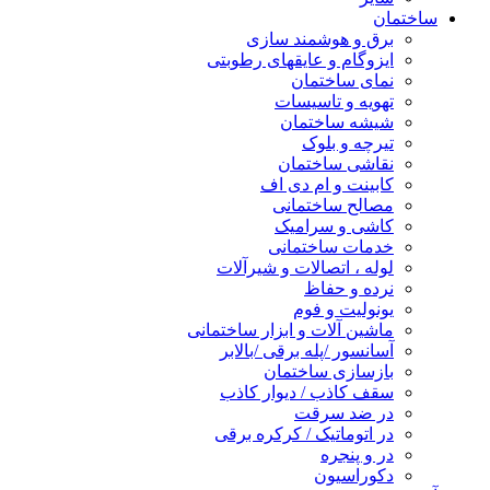
ساختمان
برق و هوشمند سازی
ایزوگام و عایقهای رطوبتی
نمای ساختمان
تهویه و تاسیسات
شیشه ساختمان
تیرچه و بلوک
نقاشی ساختمان
کابینت و ام دی اف
مصالح ساختمانی
کاشی و سرامیک
خدمات ساختمانی
لوله ، اتصالات و شیرآلات
نرده و حفاظ
یونولیت و فوم
ماشین آلات و ابزار ساختمانی
آسانسور /پله برقی /بالابر
بازسازی ساختمان
سقف کاذب / دیوار کاذب
در ضد سرقت
در اتوماتیک / کرکره برقی
در و پنجره
دکوراسیون