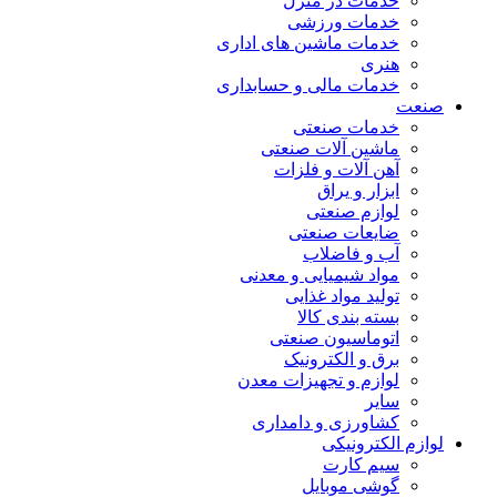
خدمات در منزل
خدمات ورزشی
خدمات ماشین های اداری
هنری
خدمات مالی و حسابداری
صنعت
خدمات صنعتی
ماشین آلات صنعتی
آهن آلات و فلزات
ابزار و یراق
لوازم صنعتی
ضایعات صنعتی
آب و فاضلاب
مواد شیمیایی و معدنی
تولید مواد غذایی
بسته بندی کالا
اتوماسیون صنعتی
برق و الکترونیک
لوازم و تجهیزات معدن
سایر
کشاورزی و دامداری
لوازم الکترونیکی
سیم کارت
گوشی موبایل