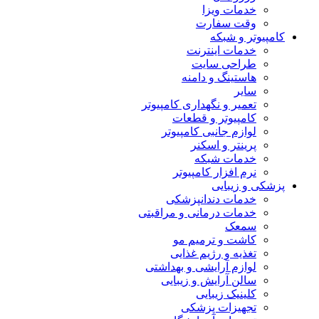
خدمات ویزا
وقت سفارت
کامپیوتر و شبکه
خدمات اینترنت
طراحی سایت
هاستینگ و دامنه
سایر
تعمیر و نگهداری کامپیوتر
کامپیوتر و قطعات
لوازم جانبی کامپیوتر
پرینتر و اسکنر
خدمات شبکه
نرم افزار کامپیوتر
پزشکی و زیبایی
خدمات دندانپزشکی
خدمات درمانی و مراقبتی
سمعک
کاشت و ترمیم مو
تغذیه و رژیم غذایی
لوازم آرایشی و بهداشتی
سالن آرایش و زیبایی
کلینیک زیبایی
تجهیزات پزشکی