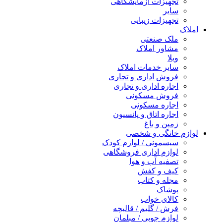
تجهیزات آزمایشگاهی
سایر
تجهیزات زیبایی
املاک
ملک صنعتی
مشاور املاک
ویلا
سایر خدمات املاک
فروش اداری و تجاری
اجاره اداری و تجاری
فروش مسکونی
اجاره مسکونی
اجاره اتاق و پانسیون
زمین و باغ
لوازم خانگی و شخصی
سیسمونی / لوازم کودک
لوازم اداری فروشگاهی
تصفیه آب و هوا
کیف و کفش
مجله و کتاب
پوشاک
کالای خواب
فرش / گلیم / قالیچه
لوازم چوبی / مبلمان