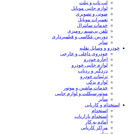
لپ تاپ و تبلت
لوازم جانبی موبایل
صوتی و تصویری
تعمیرات موبایل
خدمات سانترال
تلفن بی‌سیم رومیزی
دوربین عکاسی و فیلمبرداری
سایر
خودرو و وسایل نقلیه
خودروی داخلی و خارجی
اجاره خودرو
لوازم جانبی خودرو
دزدگیر و ردیاب
تزئینات خودرو
لوازم یدکی
خدمات ماشین و موتور
موتورسیکلت و لوازم جانبی
سایر
استخدام و کاریابی
استخدام
استخدام بازاریاب
آماده به کار
مراکز کاریابی
سایر