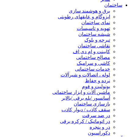
ساختمان
برق و هوشمند سازی
ایزوگام و عایقهای رطوبتی
نمای ساختمان
تهویه و تاسیسات
شیشه ساختمان
تیرچه و بلوک
نقاشی ساختمان
کابینت و ام دی اف
مصالح ساختمانی
کاشی و سرامیک
خدمات ساختمانی
لوله ، اتصالات و شیرآلات
نرده و حفاظ
یونولیت و فوم
ماشین آلات و ابزار ساختمانی
آسانسور /پله برقی /بالابر
بازسازی ساختمان
سقف کاذب / دیوار کاذب
در ضد سرقت
در اتوماتیک / کرکره برقی
در و پنجره
دکوراسیون