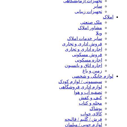
تجهیزات آزمایشگاهی
سایر
تجهیزات زیبایی
املاک
ملک صنعتی
مشاور املاک
ویلا
سایر خدمات املاک
فروش اداری و تجاری
اجاره اداری و تجاری
فروش مسکونی
اجاره مسکونی
اجاره اتاق و پانسیون
زمین و باغ
لوازم خانگی و شخصی
سیسمونی / لوازم کودک
لوازم اداری فروشگاهی
تصفیه آب و هوا
کیف و کفش
مجله و کتاب
پوشاک
کالای خواب
فرش / گلیم / قالیچه
لوازم چوبی / مبلمان