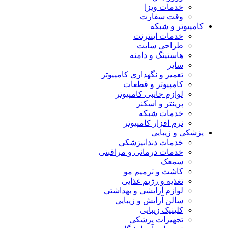
خدمات ویزا
وقت سفارت
کامپیوتر و شبکه
خدمات اینترنت
طراحی سایت
هاستینگ و دامنه
سایر
تعمیر و نگهداری کامپیوتر
کامپیوتر و قطعات
لوازم جانبی کامپیوتر
پرینتر و اسکنر
خدمات شبکه
نرم افزار کامپیوتر
پزشکی و زیبایی
خدمات دندانپزشکی
خدمات درمانی و مراقبتی
سمعک
کاشت و ترمیم مو
تغذیه و رژیم غذایی
لوازم آرایشی و بهداشتی
سالن آرایش و زیبایی
کلینیک زیبایی
تجهیزات پزشکی