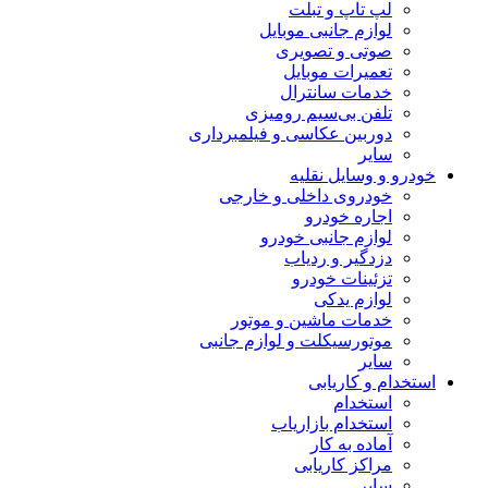
لپ تاپ و تبلت
لوازم جانبی موبایل
صوتی و تصویری
تعمیرات موبایل
خدمات سانترال
تلفن بی‌سیم رومیزی
دوربین عکاسی و فیلمبرداری
سایر
خودرو و وسایل نقلیه
خودروی داخلی و خارجی
اجاره خودرو
لوازم جانبی خودرو
دزدگیر و ردیاب
تزئینات خودرو
لوازم یدکی
خدمات ماشین و موتور
موتورسیکلت و لوازم جانبی
سایر
استخدام و کاریابی
استخدام
استخدام بازاریاب
آماده به کار
مراکز کاریابی
سایر