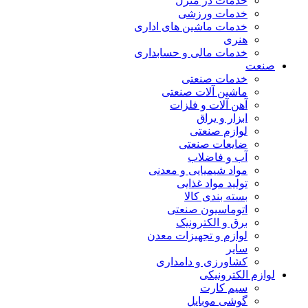
خدمات در منزل
خدمات ورزشی
خدمات ماشین های اداری
هنری
خدمات مالی و حسابداری
صنعت
خدمات صنعتی
ماشین آلات صنعتی
آهن آلات و فلزات
ابزار و یراق
لوازم صنعتی
ضایعات صنعتی
آب و فاضلاب
مواد شیمیایی و معدنی
تولید مواد غذایی
بسته بندی کالا
اتوماسیون صنعتی
برق و الکترونیک
لوازم و تجهیزات معدن
سایر
کشاورزی و دامداری
لوازم الکترونیکی
سیم کارت
گوشی موبایل