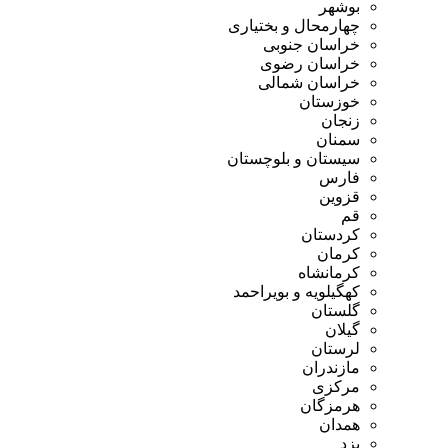
بوشهر
چهارمحال و بختیاری
خراسان جنوبی
خراسان رضوی
خراسان شمالی
خوزستان
زنجان
سمنان
سیستان و بلوچستان
فارس
قزوین
قم
کردستان
کرمان
کرمانشاه
کهگیلویه و بویراحمد
گلستان
گیلان
لرستان
مازندران
مرکزی
هرمزگان
همدان
یزد