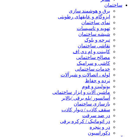
ساختمان
برق و هوشمند سازی
ایزوگام و عایقهای رطوبتی
نمای ساختمان
تهویه و تاسیسات
شیشه ساختمان
تیرچه و بلوک
نقاشی ساختمان
کابینت و ام دی اف
مصالح ساختمانی
کاشی و سرامیک
خدمات ساختمانی
لوله ، اتصالات و شیرآلات
نرده و حفاظ
یونولیت و فوم
ماشین آلات و ابزار ساختمانی
آسانسور /پله برقی /بالابر
بازسازی ساختمان
سقف کاذب / دیوار کاذب
در ضد سرقت
در اتوماتیک / کرکره برقی
در و پنجره
دکوراسیون