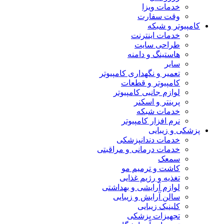
خدمات ویزا
وقت سفارت
کامپیوتر و شبکه
خدمات اینترنت
طراحی سایت
هاستینگ و دامنه
سایر
تعمیر و نگهداری کامپیوتر
کامپیوتر و قطعات
لوازم جانبی کامپیوتر
پرینتر و اسکنر
خدمات شبکه
نرم افزار کامپیوتر
پزشکی و زیبایی
خدمات دندانپزشکی
خدمات درمانی و مراقبتی
سمعک
کاشت و ترمیم مو
تغذیه و رژیم غذایی
لوازم آرایشی و بهداشتی
سالن آرایش و زیبایی
کلینیک زیبایی
تجهیزات پزشکی