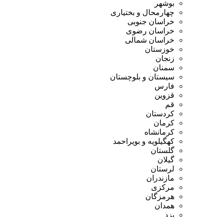
بوشهر
چهارمحال و بختیاری
خراسان جنوبی
خراسان رضوی
خراسان شمالی
خوزستان
زنجان
سمنان
سیستان و بلوچستان
فارس
قزوین
قم
کردستان
کرمان
کرمانشاه
کهگیلویه و بویراحمد
گلستان
گیلان
لرستان
مازندران
مرکزی
هرمزگان
همدان
یزد