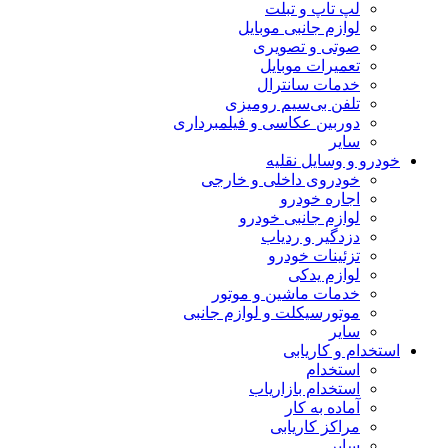
لپ تاپ و تبلت
لوازم جانبی موبایل
صوتی و تصویری
تعمیرات موبایل
خدمات سانترال
تلفن بی‌سیم رومیزی
دوربین عکاسی و فیلمبرداری
سایر
خودرو و وسایل نقلیه
خودروی داخلی و خارجی
اجاره خودرو
لوازم جانبی خودرو
دزدگیر و ردیاب
تزئینات خودرو
لوازم یدکی
خدمات ماشین و موتور
موتورسیکلت و لوازم جانبی
سایر
استخدام و کاریابی
استخدام
استخدام بازاریاب
آماده به کار
مراکز کاریابی
سایر