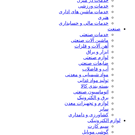
خدمات در منزل
خدمات ورزشی
خدمات ماشین های اداری
هنری
خدمات مالی و حسابداری
صنعت
خدمات صنعتی
ماشین آلات صنعتی
آهن آلات و فلزات
ابزار و یراق
لوازم صنعتی
ضایعات صنعتی
آب و فاضلاب
مواد شیمیایی و معدنی
تولید مواد غذایی
بسته بندی کالا
اتوماسیون صنعتی
برق و الکترونیک
لوازم و تجهیزات معدن
سایر
کشاورزی و دامداری
لوازم الکترونیکی
سیم کارت
گوشی موبایل