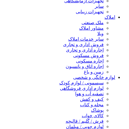
تجهیزات آزمایشگاهی
سایر
تجهیزات زیبایی
املاک
ملک صنعتی
مشاور املاک
ویلا
سایر خدمات املاک
فروش اداری و تجاری
اجاره اداری و تجاری
فروش مسکونی
اجاره مسکونی
اجاره اتاق و پانسیون
زمین و باغ
لوازم خانگی و شخصی
سیسمونی / لوازم کودک
لوازم اداری فروشگاهی
تصفیه آب و هوا
کیف و کفش
مجله و کتاب
پوشاک
کالای خواب
فرش / گلیم / قالیچه
لوازم چوبی / مبلمان