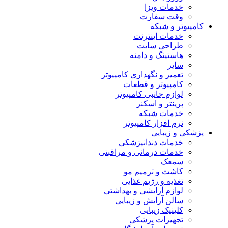
خدمات ویزا
وقت سفارت
کامپیوتر و شبکه
خدمات اینترنت
طراحی سایت
هاستینگ و دامنه
سایر
تعمیر و نگهداری کامپیوتر
کامپیوتر و قطعات
لوازم جانبی کامپیوتر
پرینتر و اسکنر
خدمات شبکه
نرم افزار کامپیوتر
پزشکی و زیبایی
خدمات دندانپزشکی
خدمات درمانی و مراقبتی
سمعک
کاشت و ترمیم مو
تغذیه و رژیم غذایی
لوازم آرایشی و بهداشتی
سالن آرایش و زیبایی
کلینیک زیبایی
تجهیزات پزشکی