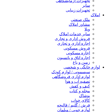
تجهیزات آزمایشگاهی
سایر
تجهیزات زیبایی
املاک
ملک صنعتی
مشاور املاک
ویلا
سایر خدمات املاک
فروش اداری و تجاری
اجاره اداری و تجاری
فروش مسکونی
اجاره مسکونی
اجاره اتاق و پانسیون
زمین و باغ
لوازم خانگی و شخصی
سیسمونی / لوازم کودک
لوازم اداری فروشگاهی
تصفیه آب و هوا
کیف و کفش
مجله و کتاب
پوشاک
کالای خواب
فرش / گلیم / قالیچه
لوازم چوبی / مبلمان