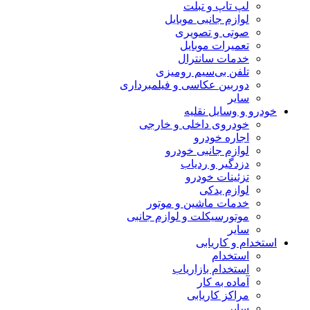
لپ تاپ و تبلت
لوازم جانبی موبایل
صوتی و تصویری
تعمیرات موبایل
خدمات سانترال
تلفن بی‌سیم رومیزی
دوربین عکاسی و فیلمبرداری
سایر
خودرو و وسایل نقلیه
خودروی داخلی و خارجی
اجاره خودرو
لوازم جانبی خودرو
دزدگیر و ردیاب
تزئینات خودرو
لوازم یدکی
خدمات ماشین و موتور
موتورسیکلت و لوازم جانبی
سایر
استخدام و کاریابی
استخدام
استخدام بازاریاب
آماده به کار
مراکز کاریابی
سایر