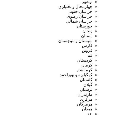
بوشهر
چهارمحال و بختیاری
خراسان جنوبی
خراسان رضوی
خراسان شمالی
خوزستان
زنجان
سمنان
سیستان و بلوچستان
فارس
قزوین
قم
کردستان
کرمان
کرمانشاه
کهگیلویه و بویراحمد
گلستان
گیلان
لرستان
مازندران
مرکزی
هرمزگان
همدان
یزد