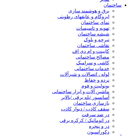
ساختمان
برق و هوشمند سازی
ایزوگام و عایقهای رطوبتی
نمای ساختمان
تهویه و تاسیسات
شیشه ساختمان
تیرچه و بلوک
نقاشی ساختمان
کابینت و ام دی اف
مصالح ساختمانی
کاشی و سرامیک
خدمات ساختمانی
لوله ، اتصالات و شیرآلات
نرده و حفاظ
یونولیت و فوم
ماشین آلات و ابزار ساختمانی
آسانسور /پله برقی /بالابر
بازسازی ساختمان
سقف کاذب / دیوار کاذب
در ضد سرقت
در اتوماتیک / کرکره برقی
در و پنجره
دکوراسیون