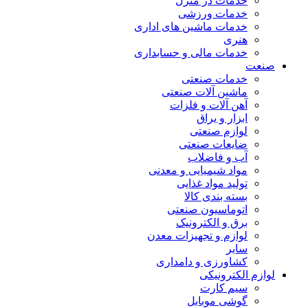
خدمات در منزل
خدمات ورزشی
خدمات ماشین های اداری
هنری
خدمات مالی و حسابداری
صنعت
خدمات صنعتی
ماشین آلات صنعتی
آهن آلات و فلزات
ابزار و یراق
لوازم صنعتی
ضایعات صنعتی
آب و فاضلاب
مواد شیمیایی و معدنی
تولید مواد غذایی
بسته بندی کالا
اتوماسیون صنعتی
برق و الکترونیک
لوازم و تجهیزات معدن
سایر
کشاورزی و دامداری
لوازم الکترونیکی
سیم کارت
گوشی موبایل