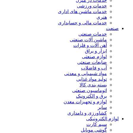
خدمات در منزل
خدمات ورزشی
خدمات ماشین های اداری
هنری
خدمات مالی و حسابداری
صنعت
خدمات صنعتی
ماشین آلات صنعتی
آهن آلات و فلزات
ابزار و یراق
لوازم صنعتی
ضایعات صنعتی
آب و فاضلاب
مواد شیمیایی و معدنی
تولید مواد غذایی
بسته بندی کالا
اتوماسیون صنعتی
برق و الکترونیک
لوازم و تجهیزات معدن
سایر
کشاورزی و دامداری
لوازم الکترونیکی
سیم کارت
گوشی موبایل