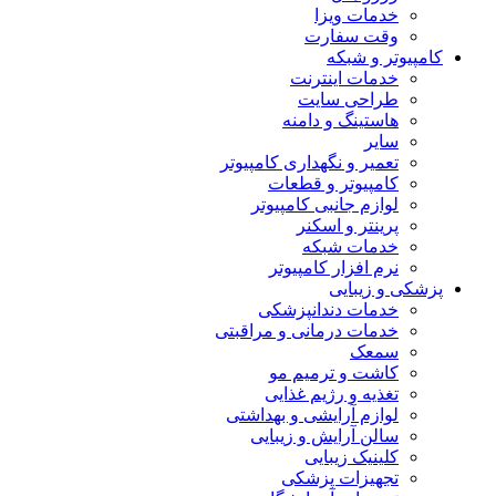
خدمات ویزا
وقت سفارت
کامپیوتر و شبکه
خدمات اینترنت
طراحی سایت
هاستینگ و دامنه
سایر
تعمیر و نگهداری کامپیوتر
کامپیوتر و قطعات
لوازم جانبی کامپیوتر
پرینتر و اسکنر
خدمات شبکه
نرم افزار کامپیوتر
پزشکی و زیبایی
خدمات دندانپزشکی
خدمات درمانی و مراقبتی
سمعک
کاشت و ترمیم مو
تغذیه و رژیم غذایی
لوازم آرایشی و بهداشتی
سالن آرایش و زیبایی
کلینیک زیبایی
تجهیزات پزشکی