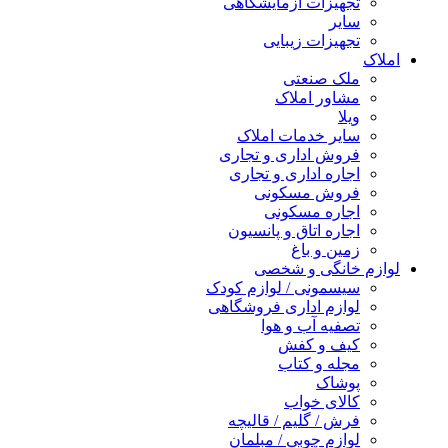
تجهیزات آزمایشگاهی
سایر
تجهیزات زیبایی
املاک
ملک صنعتی
مشاور املاک
ویلا
سایر خدمات املاک
فروش اداری و تجاری
اجاره اداری و تجاری
فروش مسکونی
اجاره مسکونی
اجاره اتاق و پانسیون
زمین و باغ
لوازم خانگی و شخصی
سیسمونی / لوازم کودک
لوازم اداری فروشگاهی
تصفیه آب و هوا
کیف و کفش
مجله و کتاب
پوشاک
کالای خواب
فرش / گلیم / قالیچه
لوازم چوبی / مبلمان