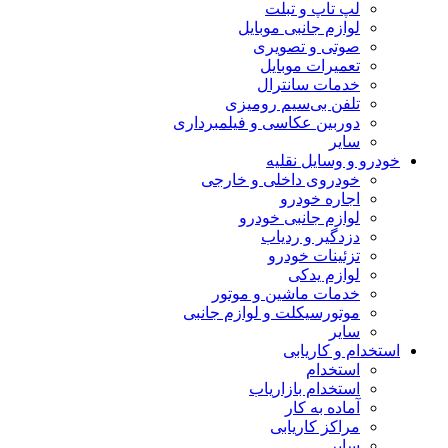
لپ تاپ و تبلت
لوازم جانبی موبایل
صوتی و تصویری
تعمیرات موبایل
خدمات سانترال
تلفن بی‌سیم رومیزی
دوربین عکاسی و فیلمبرداری
سایر
خودرو و وسایل نقلیه
خودروی داخلی و خارجی
اجاره خودرو
لوازم جانبی خودرو
دزدگیر و ردیاب
تزئینات خودرو
لوازم یدکی
خدمات ماشین و موتور
موتورسیکلت و لوازم جانبی
سایر
استخدام و کاریابی
استخدام
استخدام بازاریاب
آماده به کار
مراکز کاریابی
سایر