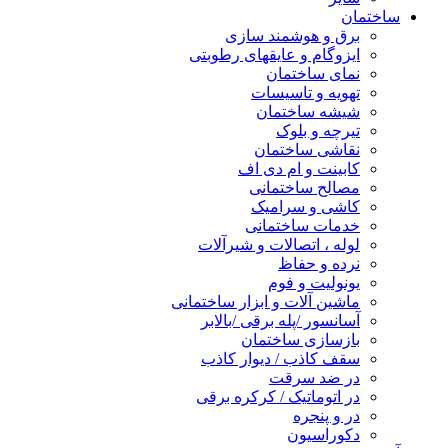
ساختمان
برق و هوشمند سازی
ایزوگام و عایقهای رطوبتی
نمای ساختمان
تهویه و تاسیسات
شیشه ساختمان
تیرچه و بلوک
نقاشی ساختمان
کابینت و ام دی اف
مصالح ساختمانی
کاشی و سرامیک
خدمات ساختمانی
لوله ، اتصالات و شیرآلات
نرده و حفاظ
یونولیت و فوم
ماشین آلات و ابزار ساختمانی
آسانسور /پله برقی /بالابر
بازسازی ساختمان
سقف کاذب / دیوار کاذب
در ضد سرقت
در اتوماتیک / کرکره برقی
در و پنجره
دکوراسیون