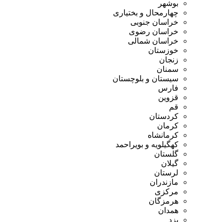
بوشهر
چهارمحال و بختیاری
خراسان جنوبی
خراسان رضوی
خراسان شمالی
خوزستان
زنجان
سمنان
سیستان و بلوچستان
فارس
قزوین
قم
کردستان
کرمان
کرمانشاه
کهگیلویه و بویراحمد
گلستان
گیلان
لرستان
مازندران
مرکزی
هرمزگان
همدان
یزد