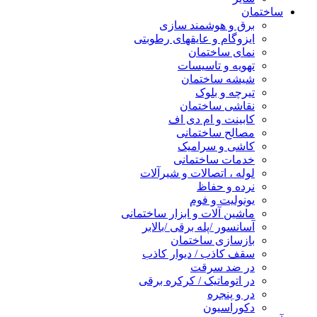
ساختمان
برق و هوشمند سازی
ایزوگام و عایقهای رطوبتی
نمای ساختمان
تهویه و تاسیسات
شیشه ساختمان
تیرچه و بلوک
نقاشی ساختمان
کابینت و ام دی اف
مصالح ساختمانی
کاشی و سرامیک
خدمات ساختمانی
لوله ، اتصالات و شیرآلات
نرده و حفاظ
یونولیت و فوم
ماشین آلات و ابزار ساختمانی
آسانسور /پله برقی /بالابر
بازسازی ساختمان
سقف کاذب / دیوار کاذب
در ضد سرقت
در اتوماتیک / کرکره برقی
در و پنجره
دکوراسیون