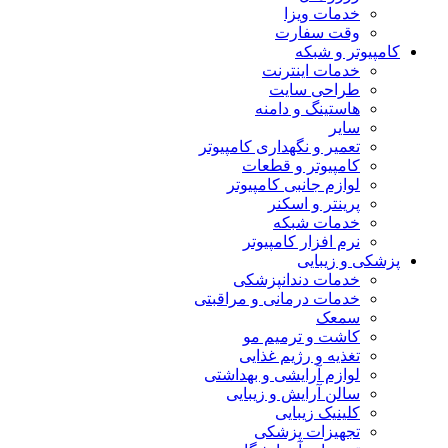
خدمات ویزا
وقت سفارت
کامپیوتر و شبکه
خدمات اینترنت
طراحی سایت
هاستینگ و دامنه
سایر
تعمیر و نگهداری کامپیوتر
کامپیوتر و قطعات
لوازم جانبی کامپیوتر
پرینتر و اسکنر
خدمات شبکه
نرم افزار کامپیوتر
پزشکی و زیبایی
خدمات دندانپزشکی
خدمات درمانی و مراقبتی
سمعک
کاشت و ترمیم مو
تغذیه و رژیم غذایی
لوازم آرایشی و بهداشتی
سالن آرایش و زیبایی
کلینیک زیبایی
تجهیزات پزشکی