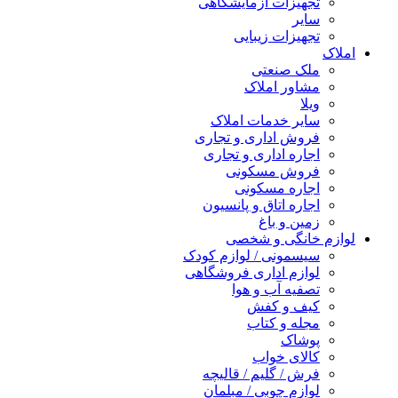
تجهیزات آزمایشگاهی
سایر
تجهیزات زیبایی
املاک
ملک صنعتی
مشاور املاک
ویلا
سایر خدمات املاک
فروش اداری و تجاری
اجاره اداری و تجاری
فروش مسکونی
اجاره مسکونی
اجاره اتاق و پانسیون
زمین و باغ
لوازم خانگی و شخصی
سیسمونی / لوازم کودک
لوازم اداری فروشگاهی
تصفیه آب و هوا
کیف و کفش
مجله و کتاب
پوشاک
کالای خواب
فرش / گلیم / قالیچه
لوازم چوبی / مبلمان