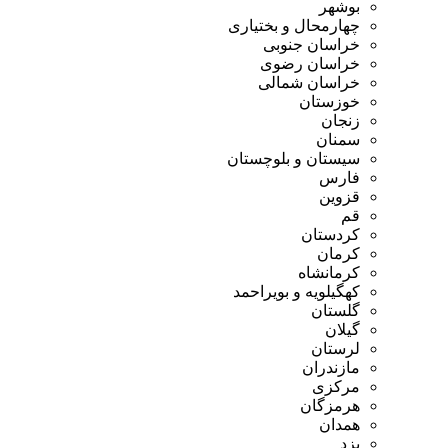
بوشهر
چهارمحال و بختیاری
خراسان جنوبی
خراسان رضوی
خراسان شمالی
خوزستان
زنجان
سمنان
سیستان و بلوچستان
فارس
قزوین
قم
کردستان
کرمان
کرمانشاه
کهگیلویه و بویراحمد
گلستان
گیلان
لرستان
مازندران
مرکزی
هرمزگان
همدان
یزد