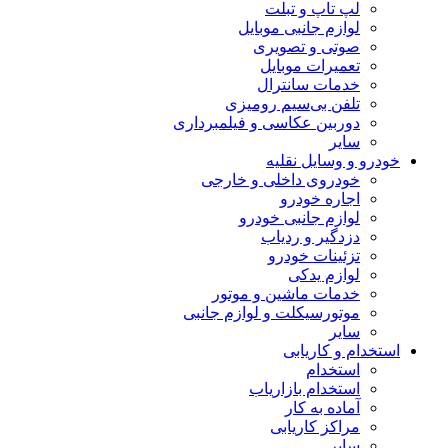
لپ تاپ و تبلت
لوازم جانبی موبایل
صوتی و تصویری
تعمیرات موبایل
خدمات سانترال
تلفن بی‌سیم رومیزی
دوربین عکاسی و فیلمبرداری
سایر
خودرو و وسایل نقلیه
خودروی داخلی و خارجی
اجاره خودرو
لوازم جانبی خودرو
دزدگیر و ردیاب
تزئینات خودرو
لوازم یدکی
خدمات ماشین و موتور
موتورسیکلت و لوازم جانبی
سایر
استخدام و کاریابی
استخدام
استخدام بازاریاب
آماده به کار
مراکز کاریابی
سایر