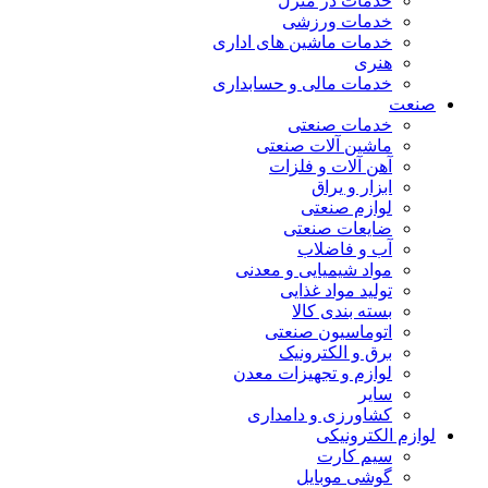
خدمات در منزل
خدمات ورزشی
خدمات ماشین های اداری
هنری
خدمات مالی و حسابداری
صنعت
خدمات صنعتی
ماشین آلات صنعتی
آهن آلات و فلزات
ابزار و یراق
لوازم صنعتی
ضایعات صنعتی
آب و فاضلاب
مواد شیمیایی و معدنی
تولید مواد غذایی
بسته بندی کالا
اتوماسیون صنعتی
برق و الکترونیک
لوازم و تجهیزات معدن
سایر
کشاورزی و دامداری
لوازم الکترونیکی
سیم کارت
گوشی موبایل