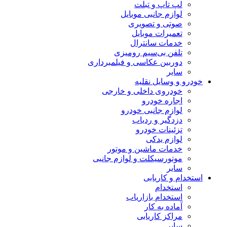
لپ تاپ و تبلت
لوازم جانبی موبایل
صوتی و تصویری
تعمیرات موبایل
خدمات سانترال
تلفن بی‌سیم رومیزی
دوربین عکاسی و فیلمبرداری
سایر
خودرو و وسایل نقلیه
خودروی داخلی و خارجی
اجاره خودرو
لوازم جانبی خودرو
دزدگیر و ردیاب
تزئینات خودرو
لوازم یدکی
خدمات ماشین و موتور
موتورسیکلت و لوازم جانبی
سایر
استخدام و کاریابی
استخدام
استخدام بازاریاب
آماده به کار
مراکز کاریابی
سایر