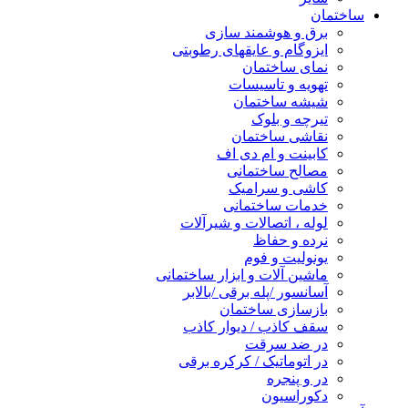
ساختمان
برق و هوشمند سازی
ایزوگام و عایقهای رطوبتی
نمای ساختمان
تهویه و تاسیسات
شیشه ساختمان
تیرچه و بلوک
نقاشی ساختمان
کابینت و ام دی اف
مصالح ساختمانی
کاشی و سرامیک
خدمات ساختمانی
لوله ، اتصالات و شیرآلات
نرده و حفاظ
یونولیت و فوم
ماشین آلات و ابزار ساختمانی
آسانسور /پله برقی /بالابر
بازسازی ساختمان
سقف کاذب / دیوار کاذب
در ضد سرقت
در اتوماتیک / کرکره برقی
در و پنجره
دکوراسیون