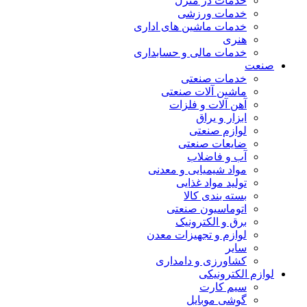
خدمات در منزل
خدمات ورزشی
خدمات ماشین های اداری
هنری
خدمات مالی و حسابداری
صنعت
خدمات صنعتی
ماشین آلات صنعتی
آهن آلات و فلزات
ابزار و یراق
لوازم صنعتی
ضایعات صنعتی
آب و فاضلاب
مواد شیمیایی و معدنی
تولید مواد غذایی
بسته بندی کالا
اتوماسیون صنعتی
برق و الکترونیک
لوازم و تجهیزات معدن
سایر
کشاورزی و دامداری
لوازم الکترونیکی
سیم کارت
گوشی موبایل