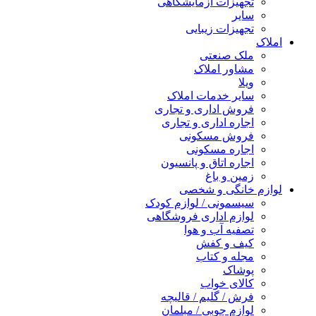
تجهیزات آزمایشگاهی
سایر
تجهیزات زیبایی
املاک
ملک صنعتی
مشاور املاک
ویلا
سایر خدمات املاک
فروش اداری و تجاری
اجاره اداری و تجاری
فروش مسکونی
اجاره مسکونی
اجاره اتاق و پانسیون
زمین و باغ
لوازم خانگی و شخصی
سیسمونی / لوازم کودک
لوازم اداری فروشگاهی
تصفیه آب و هوا
کیف و کفش
مجله و کتاب
پوشاک
کالای خواب
فرش / گلیم / قالیچه
لوازم چوبی / مبلمان