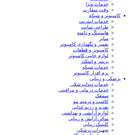
خدمات ویزا
وقت سفارت
کامپیوتر و شبکه
خدمات اینترنت
طراحی سایت
هاستینگ و دامنه
سایر
تعمیر و نگهداری کامپیوتر
کامپیوتر و قطعات
لوازم جانبی کامپیوتر
پرینتر و اسکنر
خدمات شبکه
نرم افزار کامپیوتر
پزشکی و زیبایی
خدمات دندانپزشکی
خدمات درمانی و مراقبتی
سمعک
کاشت و ترمیم مو
تغذیه و رژیم غذایی
لوازم آرایشی و بهداشتی
سالن آرایش و زیبایی
کلینیک زیبایی
تجهیزات پزشکی