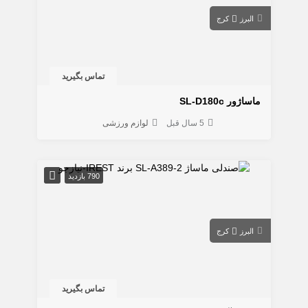
البرز
کرج
تماس بگیرید
ماساژور SL-D180c
5 سال قبل
لوازم ورزشی
790 بازدید
البرز
کرج
تماس بگیرید