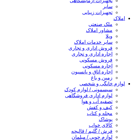
تجهیزات آزمایشگاهی
سایر
تجهیزات زیبایی
املاک
ملک صنعتی
مشاور املاک
ویلا
سایر خدمات املاک
فروش اداری و تجاری
اجاره اداری و تجاری
فروش مسکونی
اجاره مسکونی
اجاره اتاق و پانسیون
زمین و باغ
لوازم خانگی و شخصی
سیسمونی / لوازم کودک
لوازم اداری فروشگاهی
تصفیه آب و هوا
کیف و کفش
مجله و کتاب
پوشاک
کالای خواب
فرش / گلیم / قالیچه
لوازم چوبی / مبلمان