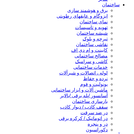
ساختمان
برق و هوشمند سازی
ایزوگام و عایقهای رطوبتی
نمای ساختمان
تهویه و تاسیسات
شیشه ساختمان
تیرچه و بلوک
نقاشی ساختمان
کابینت و ام دی اف
مصالح ساختمانی
کاشی و سرامیک
خدمات ساختمانی
لوله ، اتصالات و شیرآلات
نرده و حفاظ
یونولیت و فوم
ماشین آلات و ابزار ساختمانی
آسانسور /پله برقی /بالابر
بازسازی ساختمان
سقف کاذب / دیوار کاذب
در ضد سرقت
در اتوماتیک / کرکره برقی
در و پنجره
دکوراسیون