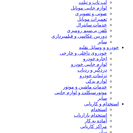
لپ تاپ و تبلت
لوازم جانبی موبایل
صوتی و تصویری
تعمیرات موبایل
خدمات سانترال
تلفن بی‌سیم رومیزی
دوربین عکاسی و فیلمبرداری
سایر
خودرو و وسایل نقلیه
خودروی داخلی و خارجی
اجاره خودرو
لوازم جانبی خودرو
دزدگیر و ردیاب
تزئینات خودرو
لوازم یدکی
خدمات ماشین و موتور
موتورسیکلت و لوازم جانبی
سایر
استخدام و کاریابی
استخدام
استخدام بازاریاب
آماده به کار
مراکز کاریابی
سایر