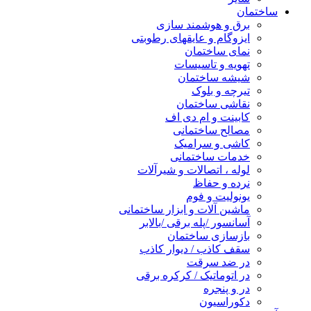
ساختمان
برق و هوشمند سازی
ایزوگام و عایقهای رطوبتی
نمای ساختمان
تهویه و تاسیسات
شیشه ساختمان
تیرچه و بلوک
نقاشی ساختمان
کابینت و ام دی اف
مصالح ساختمانی
کاشی و سرامیک
خدمات ساختمانی
لوله ، اتصالات و شیرآلات
نرده و حفاظ
یونولیت و فوم
ماشین آلات و ابزار ساختمانی
آسانسور /پله برقی /بالابر
بازسازی ساختمان
سقف کاذب / دیوار کاذب
در ضد سرقت
در اتوماتیک / کرکره برقی
در و پنجره
دکوراسیون