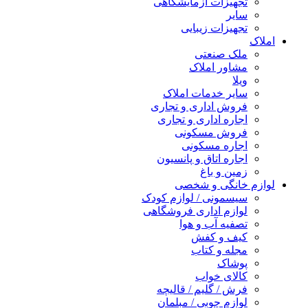
تجهیزات آزمایشگاهی
سایر
تجهیزات زیبایی
املاک
ملک صنعتی
مشاور املاک
ویلا
سایر خدمات املاک
فروش اداری و تجاری
اجاره اداری و تجاری
فروش مسکونی
اجاره مسکونی
اجاره اتاق و پانسیون
زمین و باغ
لوازم خانگی و شخصی
سیسمونی / لوازم کودک
لوازم اداری فروشگاهی
تصفیه آب و هوا
کیف و کفش
مجله و کتاب
پوشاک
کالای خواب
فرش / گلیم / قالیچه
لوازم چوبی / مبلمان