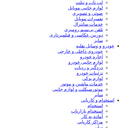
لپ تاپ و تبلت
لوازم جانبی موبایل
صوتی و تصویری
تعمیرات موبایل
خدمات سانترال
تلفن بی‌سیم رومیزی
دوربین عکاسی و فیلمبرداری
سایر
خودرو و وسایل نقلیه
خودروی داخلی و خارجی
اجاره خودرو
لوازم جانبی خودرو
دزدگیر و ردیاب
تزئینات خودرو
لوازم یدکی
خدمات ماشین و موتور
موتورسیکلت و لوازم جانبی
سایر
استخدام و کاریابی
استخدام
استخدام بازاریاب
آماده به کار
مراکز کاریابی
سایر