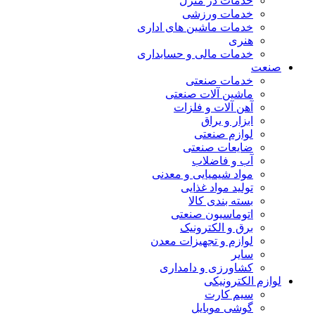
خدمات در منزل
خدمات ورزشی
خدمات ماشین های اداری
هنری
خدمات مالی و حسابداری
صنعت
خدمات صنعتی
ماشین آلات صنعتی
آهن آلات و فلزات
ابزار و یراق
لوازم صنعتی
ضایعات صنعتی
آب و فاضلاب
مواد شیمیایی و معدنی
تولید مواد غذایی
بسته بندی کالا
اتوماسیون صنعتی
برق و الکترونیک
لوازم و تجهیزات معدن
سایر
کشاورزی و دامداری
لوازم الکترونیکی
سیم کارت
گوشی موبایل