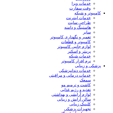
خدمات ویزا
وقت سفارت
کامپیوتر و شبکه
خدمات اینترنت
طراحی سایت
هاستینگ و دامنه
سایر
تعمیر و نگهداری کامپیوتر
کامپیوتر و قطعات
لوازم جانبی کامپیوتر
پرینتر و اسکنر
خدمات شبکه
نرم افزار کامپیوتر
پزشکی و زیبایی
خدمات دندانپزشکی
خدمات درمانی و مراقبتی
سمعک
کاشت و ترمیم مو
تغذیه و رژیم غذایی
لوازم آرایشی و بهداشتی
سالن آرایش و زیبایی
کلینیک زیبایی
تجهیزات پزشکی