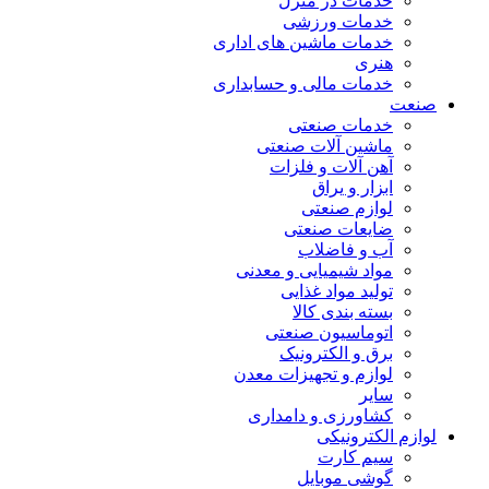
خدمات در منزل
خدمات ورزشی
خدمات ماشین های اداری
هنری
خدمات مالی و حسابداری
صنعت
خدمات صنعتی
ماشین آلات صنعتی
آهن آلات و فلزات
ابزار و یراق
لوازم صنعتی
ضایعات صنعتی
آب و فاضلاب
مواد شیمیایی و معدنی
تولید مواد غذایی
بسته بندی کالا
اتوماسیون صنعتی
برق و الکترونیک
لوازم و تجهیزات معدن
سایر
کشاورزی و دامداری
لوازم الکترونیکی
سیم کارت
گوشی موبایل