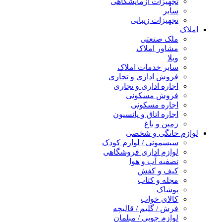
تجهیزات آزمایشگاهی
سایر
تجهیزات زیبایی
املاک
ملک صنعتی
مشاور املاک
ویلا
سایر خدمات املاک
فروش اداری و تجاری
اجاره اداری و تجاری
فروش مسکونی
اجاره مسکونی
اجاره اتاق و پانسیون
زمین و باغ
لوازم خانگی و شخصی
سیسمونی / لوازم کودک
لوازم اداری فروشگاهی
تصفیه آب و هوا
کیف و کفش
مجله و کتاب
پوشاک
کالای خواب
فرش / گلیم / قالیچه
لوازم چوبی / مبلمان