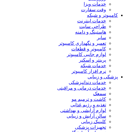
خدمات ویزا
وقت سفارت
کامپیوتر و شبکه
خدمات اینترنت
طراحی سایت
هاستینگ و دامنه
سایر
تعمیر و نگهداری کامپیوتر
کامپیوتر و قطعات
لوازم جانبی کامپیوتر
پرینتر و اسکنر
خدمات شبکه
نرم افزار کامپیوتر
پزشکی و زیبایی
خدمات دندانپزشکی
خدمات درمانی و مراقبتی
سمعک
کاشت و ترمیم مو
تغذیه و رژیم غذایی
لوازم آرایشی و بهداشتی
سالن آرایش و زیبایی
کلینیک زیبایی
تجهیزات پزشکی