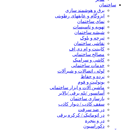
ساختمان
برق و هوشمند سازی
ایزوگام و عایقهای رطوبتی
نمای ساختمان
تهویه و تاسیسات
شیشه ساختمان
تیرچه و بلوک
نقاشی ساختمان
کابینت و ام دی اف
مصالح ساختمانی
کاشی و سرامیک
خدمات ساختمانی
لوله ، اتصالات و شیرآلات
نرده و حفاظ
یونولیت و فوم
ماشین آلات و ابزار ساختمانی
آسانسور /پله برقی /بالابر
بازسازی ساختمان
سقف کاذب / دیوار کاذب
در ضد سرقت
در اتوماتیک / کرکره برقی
در و پنجره
دکوراسیون