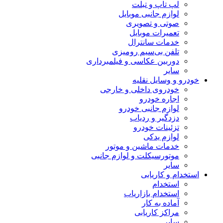
لپ تاپ و تبلت
لوازم جانبی موبایل
صوتی و تصویری
تعمیرات موبایل
خدمات سانترال
تلفن بی‌سیم رومیزی
دوربین عکاسی و فیلمبرداری
سایر
خودرو و وسایل نقلیه
خودروی داخلی و خارجی
اجاره خودرو
لوازم جانبی خودرو
دزدگیر و ردیاب
تزئینات خودرو
لوازم یدکی
خدمات ماشین و موتور
موتورسیکلت و لوازم جانبی
سایر
استخدام و کاریابی
استخدام
استخدام بازاریاب
آماده به کار
مراکز کاریابی
سایر