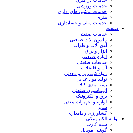
خدمات در منزل
خدمات ورزشی
خدمات ماشین های اداری
هنری
خدمات مالی و حسابداری
صنعت
خدمات صنعتی
ماشین آلات صنعتی
آهن آلات و فلزات
ابزار و یراق
لوازم صنعتی
ضایعات صنعتی
آب و فاضلاب
مواد شیمیایی و معدنی
تولید مواد غذایی
بسته بندی کالا
اتوماسیون صنعتی
برق و الکترونیک
لوازم و تجهیزات معدن
سایر
کشاورزی و دامداری
لوازم الکترونیکی
سیم کارت
گوشی موبایل