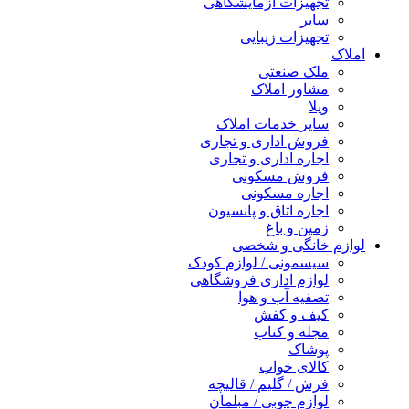
تجهیزات آزمایشگاهی
سایر
تجهیزات زیبایی
املاک
ملک صنعتی
مشاور املاک
ویلا
سایر خدمات املاک
فروش اداری و تجاری
اجاره اداری و تجاری
فروش مسکونی
اجاره مسکونی
اجاره اتاق و پانسیون
زمین و باغ
لوازم خانگی و شخصی
سیسمونی / لوازم کودک
لوازم اداری فروشگاهی
تصفیه آب و هوا
کیف و کفش
مجله و کتاب
پوشاک
کالای خواب
فرش / گلیم / قالیچه
لوازم چوبی / مبلمان