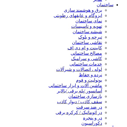
ساختمان
برق و هوشمند سازی
ایزوگام و عایقهای رطوبتی
نمای ساختمان
تهویه و تاسیسات
شیشه ساختمان
تیرچه و بلوک
نقاشی ساختمان
کابینت و ام دی اف
مصالح ساختمانی
کاشی و سرامیک
خدمات ساختمانی
لوله ، اتصالات و شیرآلات
نرده و حفاظ
یونولیت و فوم
ماشین آلات و ابزار ساختمانی
آسانسور /پله برقی /بالابر
بازسازی ساختمان
سقف کاذب / دیوار کاذب
در ضد سرقت
در اتوماتیک / کرکره برقی
در و پنجره
دکوراسیون