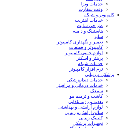
خدمات ویزا
وقت سفارت
کامپیوتر و شبکه
خدمات اینترنت
طراحی سایت
هاستینگ و دامنه
سایر
تعمیر و نگهداری کامپیوتر
کامپیوتر و قطعات
لوازم جانبی کامپیوتر
پرینتر و اسکنر
خدمات شبکه
نرم افزار کامپیوتر
پزشکی و زیبایی
خدمات دندانپزشکی
خدمات درمانی و مراقبتی
سمعک
کاشت و ترمیم مو
تغذیه و رژیم غذایی
لوازم آرایشی و بهداشتی
سالن آرایش و زیبایی
کلینیک زیبایی
تجهیزات پزشکی