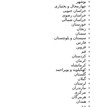
بوشهر
چهارمحال و بختیاری
خراسان جنوبی
خراسان رضوی
خراسان شمالی
خوزستان
زنجان
سمنان
سیستان و بلوچستان
فارس
قزوین
قم
کردستان
کرمان
کرمانشاه
کهگیلویه و بویراحمد
گلستان
گیلان
لرستان
مازندران
مرکزی
هرمزگان
همدان
یزد