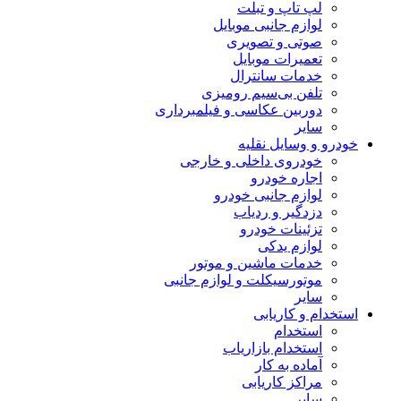
لپ تاپ و تبلت
لوازم جانبی موبایل
صوتی و تصویری
تعمیرات موبایل
خدمات سانترال
تلفن بی‌سیم رومیزی
دوربین عکاسی و فیلمبرداری
سایر
خودرو و وسایل نقلیه
خودروی داخلی و خارجی
اجاره خودرو
لوازم جانبی خودرو
دزدگیر و ردیاب
تزئینات خودرو
لوازم یدکی
خدمات ماشین و موتور
موتورسیکلت و لوازم جانبی
سایر
استخدام و کاریابی
استخدام
استخدام بازاریاب
آماده به کار
مراکز کاریابی
سایر