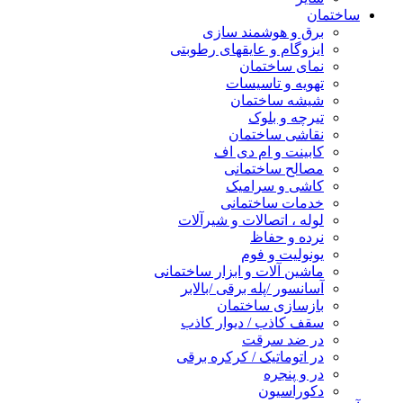
ساختمان
برق و هوشمند سازی
ایزوگام و عایقهای رطوبتی
نمای ساختمان
تهویه و تاسیسات
شیشه ساختمان
تیرچه و بلوک
نقاشی ساختمان
کابینت و ام دی اف
مصالح ساختمانی
کاشی و سرامیک
خدمات ساختمانی
لوله ، اتصالات و شیرآلات
نرده و حفاظ
یونولیت و فوم
ماشین آلات و ابزار ساختمانی
آسانسور /پله برقی /بالابر
بازسازی ساختمان
سقف کاذب / دیوار کاذب
در ضد سرقت
در اتوماتیک / کرکره برقی
در و پنجره
دکوراسیون