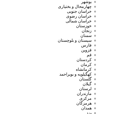
بوشهر
چهارمحال و بختیاری
خراسان جنوبی
خراسان رضوی
خراسان شمالی
خوزستان
زنجان
سمنان
سیستان و بلوچستان
فارس
قزوین
قم
کردستان
کرمان
کرمانشاه
کهگیلویه و بویراحمد
گلستان
گیلان
لرستان
مازندران
مرکزی
هرمزگان
همدان
یزد