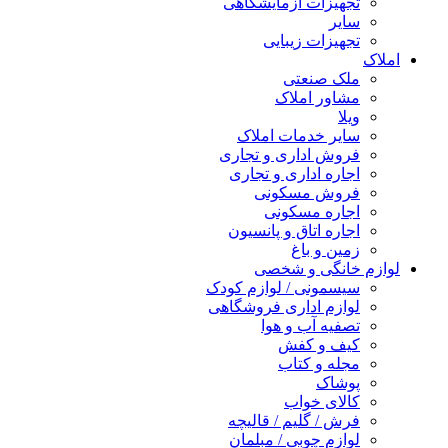
تجهیزات آزمایشگاهی
سایر
تجهیزات زیبایی
املاک
ملک صنعتی
مشاور املاک
ویلا
سایر خدمات املاک
فروش اداری و تجاری
اجاره اداری و تجاری
فروش مسکونی
اجاره مسکونی
اجاره اتاق و پانسیون
زمین و باغ
لوازم خانگی و شخصی
سیسمونی / لوازم کودک
لوازم اداری فروشگاهی
تصفیه آب و هوا
کیف و کفش
مجله و کتاب
پوشاک
کالای خواب
فرش / گلیم / قالیچه
لوازم چوبی / مبلمان