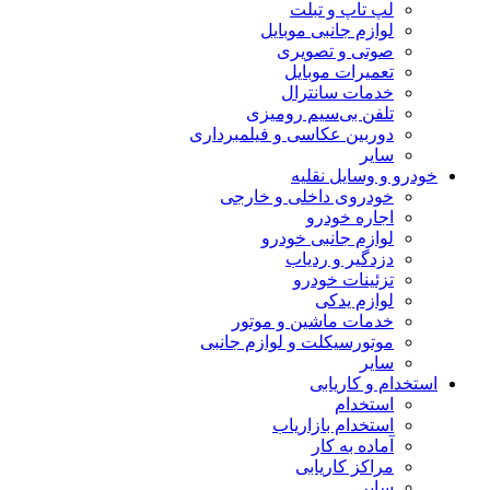
لپ تاپ و تبلت
لوازم جانبی موبایل
صوتی و تصویری
تعمیرات موبایل
خدمات سانترال
تلفن بی‌سیم رومیزی
دوربین عکاسی و فیلمبرداری
سایر
خودرو و وسایل نقلیه
خودروی داخلی و خارجی
اجاره خودرو
لوازم جانبی خودرو
دزدگیر و ردیاب
تزئینات خودرو
لوازم یدکی
خدمات ماشین و موتور
موتورسیکلت و لوازم جانبی
سایر
استخدام و کاریابی
استخدام
استخدام بازاریاب
آماده به کار
مراکز کاریابی
سایر