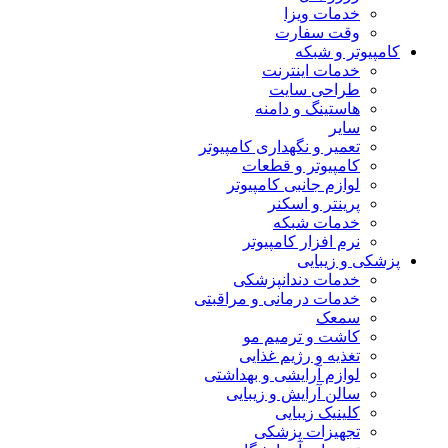
خدمات ویزا
وقت سفارت
کامپیوتر و شبکه
خدمات اینترنت
طراحی سایت
هاستینگ و دامنه
سایر
تعمیر و نگهداری کامپیوتر
کامپیوتر و قطعات
لوازم جانبی کامپیوتر
پرینتر و اسکنر
خدمات شبکه
نرم افزار کامپیوتر
پزشکی و زیبایی
خدمات دندانپزشکی
خدمات درمانی و مراقبتی
سمعک
کاشت و ترمیم مو
تغذیه و رژیم غذایی
لوازم آرایشی و بهداشتی
سالن آرایش و زیبایی
کلینیک زیبایی
تجهیزات پزشکی