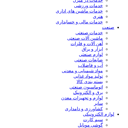
خدمات در منزل
خدمات ورزشی
خدمات ماشین های اداری
هنری
خدمات مالی و حسابداری
صنعت
خدمات صنعتی
ماشین آلات صنعتی
آهن آلات و فلزات
ابزار و یراق
لوازم صنعتی
ضایعات صنعتی
آب و فاضلاب
مواد شیمیایی و معدنی
تولید مواد غذایی
بسته بندی کالا
اتوماسیون صنعتی
برق و الکترونیک
لوازم و تجهیزات معدن
سایر
کشاورزی و دامداری
لوازم الکترونیکی
سیم کارت
گوشی موبایل