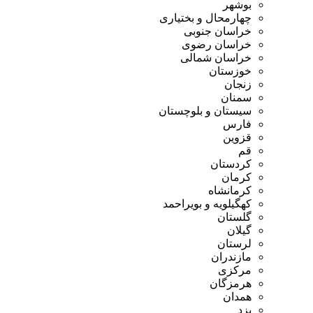
بوشهر
چهارمحال و بختیاری
خراسان جنوبی
خراسان رضوی
خراسان شمالی
خوزستان
زنجان
سمنان
سیستان و بلوچستان
فارس
قزوین
قم
کردستان
کرمان
کرمانشاه
کهگیلویه و بویراحمد
گلستان
گیلان
لرستان
مازندران
مرکزی
هرمزگان
همدان
یزد