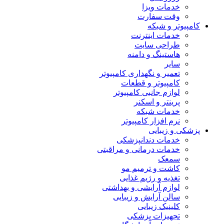
خدمات ویزا
وقت سفارت
کامپیوتر و شبکه
خدمات اینترنت
طراحی سایت
هاستینگ و دامنه
سایر
تعمیر و نگهداری کامپیوتر
کامپیوتر و قطعات
لوازم جانبی کامپیوتر
پرینتر و اسکنر
خدمات شبکه
نرم افزار کامپیوتر
پزشکی و زیبایی
خدمات دندانپزشکی
خدمات درمانی و مراقبتی
سمعک
کاشت و ترمیم مو
تغذیه و رژیم غذایی
لوازم آرایشی و بهداشتی
سالن آرایش و زیبایی
کلینیک زیبایی
تجهیزات پزشکی