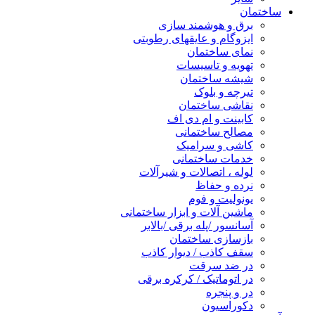
ساختمان
برق و هوشمند سازی
ایزوگام و عایقهای رطوبتی
نمای ساختمان
تهویه و تاسیسات
شیشه ساختمان
تیرچه و بلوک
نقاشی ساختمان
کابینت و ام دی اف
مصالح ساختمانی
کاشی و سرامیک
خدمات ساختمانی
لوله ، اتصالات و شیرآلات
نرده و حفاظ
یونولیت و فوم
ماشین آلات و ابزار ساختمانی
آسانسور /پله برقی /بالابر
بازسازی ساختمان
سقف کاذب / دیوار کاذب
در ضد سرقت
در اتوماتیک / کرکره برقی
در و پنجره
دکوراسیون