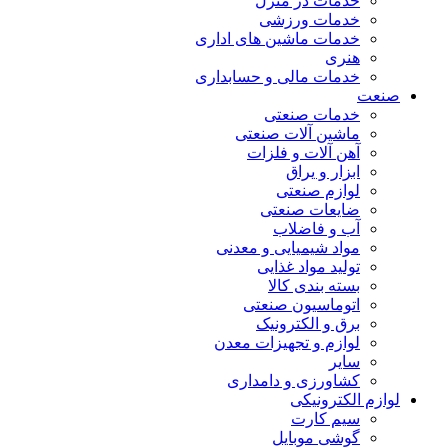
خدمات در منزل
خدمات ورزشی
خدمات ماشین های اداری
هنری
خدمات مالی و حسابداری
صنعت
خدمات صنعتی
ماشین آلات صنعتی
آهن آلات و فلزات
ابزار و یراق
لوازم صنعتی
ضایعات صنعتی
آب و فاضلاب
مواد شیمیایی و معدنی
تولید مواد غذایی
بسته بندی کالا
اتوماسیون صنعتی
برق و الکترونیک
لوازم و تجهیزات معدن
سایر
کشاورزی و دامداری
لوازم الکترونیکی
سیم کارت
گوشی موبایل