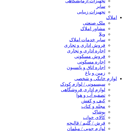
تجهیزات آزمایشگاهی
سایر
تجهیزات زیبایی
املاک
ملک صنعتی
مشاور املاک
ویلا
سایر خدمات املاک
فروش اداری و تجاری
اجاره اداری و تجاری
فروش مسکونی
اجاره مسکونی
اجاره اتاق و پانسیون
زمین و باغ
لوازم خانگی و شخصی
سیسمونی / لوازم کودک
لوازم اداری فروشگاهی
تصفیه آب و هوا
کیف و کفش
مجله و کتاب
پوشاک
کالای خواب
فرش / گلیم / قالیچه
لوازم چوبی / مبلمان