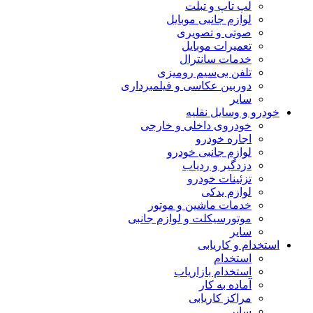
لپ تاپ و تبلت
لوازم جانبی موبایل
صوتی و تصویری
تعمیرات موبایل
خدمات سانترال
تلفن بی‌سیم رومیزی
دوربین عکاسی و فیلمبرداری
سایر
خودرو و وسایل نقلیه
خودروی داخلی و خارجی
اجاره خودرو
لوازم جانبی خودرو
دزدگیر و ردیاب
تزئینات خودرو
لوازم یدکی
خدمات ماشین و موتور
موتورسیکلت و لوازم جانبی
سایر
استخدام و کاریابی
استخدام
استخدام بازاریاب
آماده به کار
مراکز کاریابی
سایر