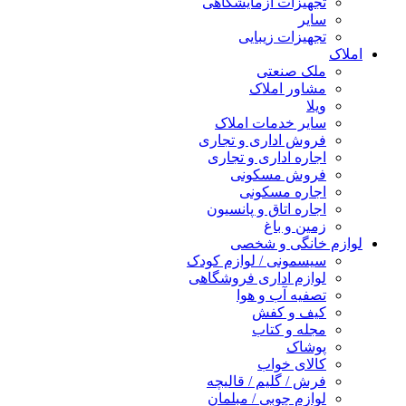
تجهیزات آزمایشگاهی
سایر
تجهیزات زیبایی
املاک
ملک صنعتی
مشاور املاک
ویلا
سایر خدمات املاک
فروش اداری و تجاری
اجاره اداری و تجاری
فروش مسکونی
اجاره مسکونی
اجاره اتاق و پانسیون
زمین و باغ
لوازم خانگی و شخصی
سیسمونی / لوازم کودک
لوازم اداری فروشگاهی
تصفیه آب و هوا
کیف و کفش
مجله و کتاب
پوشاک
کالای خواب
فرش / گلیم / قالیچه
لوازم چوبی / مبلمان