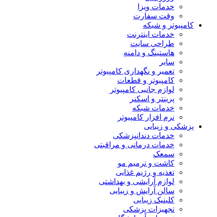
خدمات ویزا
وقت سفارت
کامپیوتر و شبکه
خدمات اینترنت
طراحی سایت
هاستینگ و دامنه
سایر
تعمیر و نگهداری کامپیوتر
کامپیوتر و قطعات
لوازم جانبی کامپیوتر
پرینتر و اسکنر
خدمات شبکه
نرم افزار کامپیوتر
پزشکی و زیبایی
خدمات دندانپزشکی
خدمات درمانی و مراقبتی
سمعک
کاشت و ترمیم مو
تغذیه و رژیم غذایی
لوازم آرایشی و بهداشتی
سالن آرایش و زیبایی
کلینیک زیبایی
تجهیزات پزشکی