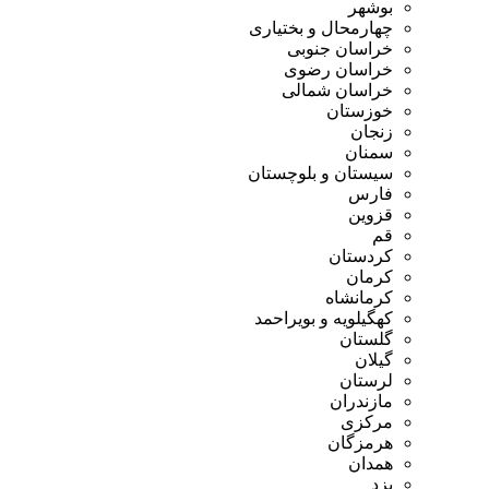
بوشهر
چهارمحال و بختیاری
خراسان جنوبی
خراسان رضوی
خراسان شمالی
خوزستان
زنجان
سمنان
سیستان و بلوچستان
فارس
قزوین
قم
کردستان
کرمان
کرمانشاه
کهگیلویه و بویراحمد
گلستان
گیلان
لرستان
مازندران
مرکزی
هرمزگان
همدان
یزد