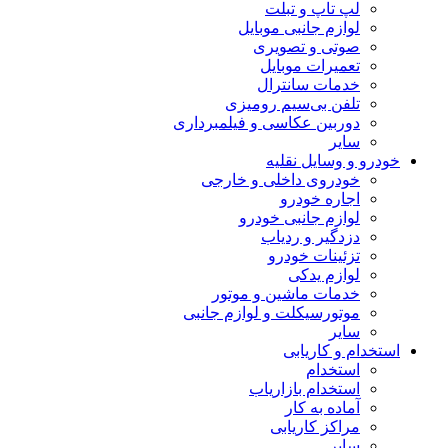
لپ تاپ و تبلت
لوازم جانبی موبایل
صوتی و تصویری
تعمیرات موبایل
خدمات سانترال
تلفن بی‌سیم رومیزی
دوربین عکاسی و فیلمبرداری
سایر
خودرو و وسایل نقلیه
خودروی داخلی و خارجی
اجاره خودرو
لوازم جانبی خودرو
دزدگیر و ردیاب
تزئینات خودرو
لوازم یدکی
خدمات ماشین و موتور
موتورسیکلت و لوازم جانبی
سایر
استخدام و کاریابی
استخدام
استخدام بازاریاب
آماده به کار
مراکز کاریابی
سایر