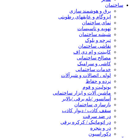
ساختمان
برق و هوشمند سازی
ایزوگام و عایقهای رطوبتی
نمای ساختمان
تهویه و تاسیسات
شیشه ساختمان
تیرچه و بلوک
نقاشی ساختمان
کابینت و ام دی اف
مصالح ساختمانی
کاشی و سرامیک
خدمات ساختمانی
لوله ، اتصالات و شیرآلات
نرده و حفاظ
یونولیت و فوم
ماشین آلات و ابزار ساختمانی
آسانسور /پله برقی /بالابر
بازسازی ساختمان
سقف کاذب / دیوار کاذب
در ضد سرقت
در اتوماتیک / کرکره برقی
در و پنجره
دکوراسیون