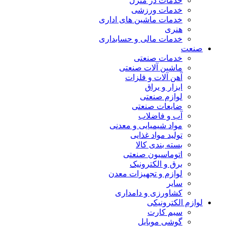
خدمات در منزل
خدمات ورزشی
خدمات ماشین های اداری
هنری
خدمات مالی و حسابداری
صنعت
خدمات صنعتی
ماشین آلات صنعتی
آهن آلات و فلزات
ابزار و یراق
لوازم صنعتی
ضایعات صنعتی
آب و فاضلاب
مواد شیمیایی و معدنی
تولید مواد غذایی
بسته بندی کالا
اتوماسیون صنعتی
برق و الکترونیک
لوازم و تجهیزات معدن
سایر
کشاورزی و دامداری
لوازم الکترونیکی
سیم کارت
گوشی موبایل