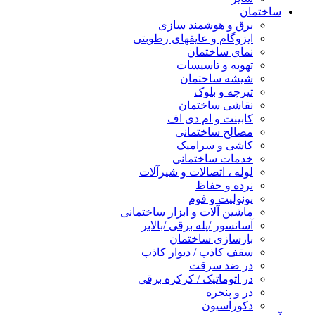
ساختمان
برق و هوشمند سازی
ایزوگام و عایقهای رطوبتی
نمای ساختمان
تهویه و تاسیسات
شیشه ساختمان
تیرچه و بلوک
نقاشی ساختمان
کابینت و ام دی اف
مصالح ساختمانی
کاشی و سرامیک
خدمات ساختمانی
لوله ، اتصالات و شیرآلات
نرده و حفاظ
یونولیت و فوم
ماشین آلات و ابزار ساختمانی
آسانسور /پله برقی /بالابر
بازسازی ساختمان
سقف کاذب / دیوار کاذب
در ضد سرقت
در اتوماتیک / کرکره برقی
در و پنجره
دکوراسیون