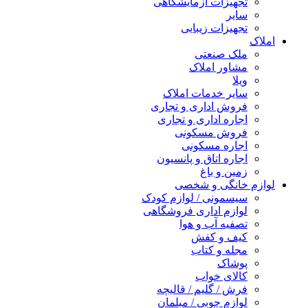
تجهیزات آزمایشگاهی
سایر
تجهیزات زیبایی
املاک
ملک صنعتی
مشاور املاک
ویلا
سایر خدمات املاک
فروش اداری و تجاری
اجاره اداری و تجاری
فروش مسکونی
اجاره مسکونی
اجاره اتاق و پانسیون
زمین و باغ
لوازم خانگی و شخصی
سیسمونی / لوازم کودک
لوازم اداری فروشگاهی
تصفیه آب و هوا
کیف و کفش
مجله و کتاب
پوشاک
کالای خواب
فرش / گلیم / قالیچه
لوازم چوبی / مبلمان