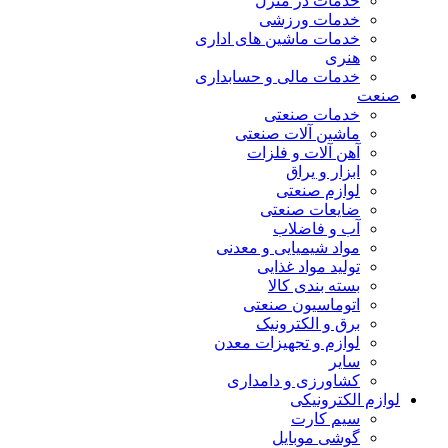
خدمات در منزل
خدمات ورزشی
خدمات ماشین های اداری
هنری
خدمات مالی و حسابداری
صنعت
خدمات صنعتی
ماشین آلات صنعتی
آهن آلات و فلزات
ابزار و یراق
لوازم صنعتی
ضایعات صنعتی
آب و فاضلاب
مواد شیمیایی و معدنی
تولید مواد غذایی
بسته بندی کالا
اتوماسیون صنعتی
برق و الکترونیک
لوازم و تجهیزات معدن
سایر
کشاورزی و دامداری
لوازم الکترونیکی
سیم کارت
گوشی موبایل