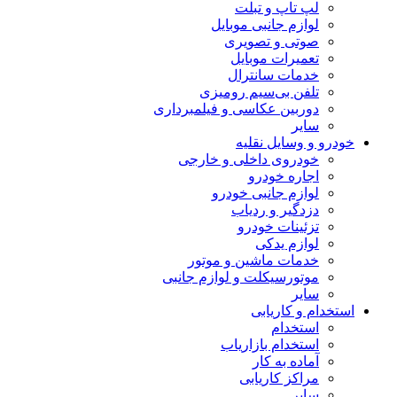
لپ تاپ و تبلت
لوازم جانبی موبایل
صوتی و تصویری
تعمیرات موبایل
خدمات سانترال
تلفن بی‌سیم رومیزی
دوربین عکاسی و فیلمبرداری
سایر
خودرو و وسایل نقلیه
خودروی داخلی و خارجی
اجاره خودرو
لوازم جانبی خودرو
دزدگیر و ردیاب
تزئینات خودرو
لوازم یدکی
خدمات ماشین و موتور
موتورسیکلت و لوازم جانبی
سایر
استخدام و کاریابی
استخدام
استخدام بازاریاب
آماده به کار
مراکز کاریابی
سایر