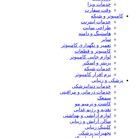
خدمات ویزا
وقت سفارت
کامپیوتر و شبکه
خدمات اینترنت
طراحی سایت
هاستینگ و دامنه
سایر
تعمیر و نگهداری کامپیوتر
کامپیوتر و قطعات
لوازم جانبی کامپیوتر
پرینتر و اسکنر
خدمات شبکه
نرم افزار کامپیوتر
پزشکی و زیبایی
خدمات دندانپزشکی
خدمات درمانی و مراقبتی
سمعک
کاشت و ترمیم مو
تغذیه و رژیم غذایی
لوازم آرایشی و بهداشتی
سالن آرایش و زیبایی
کلینیک زیبایی
تجهیزات پزشکی