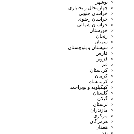
بوشهر
چهارمحال و بختیاری
خراسان جنوبی
خراسان رضوی
خراسان شمالی
خوزستان
زنجان
سمنان
سیستان و بلوچستان
فارس
قزوین
قم
کردستان
کرمان
کرمانشاه
کهگیلویه و بویراحمد
گلستان
گیلان
لرستان
مازندران
مرکزی
هرمزگان
همدان
یزد