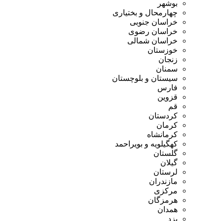
بوشهر
چهارمحال و بختیاری
خراسان جنوبی
خراسان رضوی
خراسان شمالی
خوزستان
زنجان
سمنان
سیستان و بلوچستان
فارس
قزوین
قم
کردستان
کرمان
کرمانشاه
کهگیلویه و بویراحمد
گلستان
گیلان
لرستان
مازندران
مرکزی
هرمزگان
همدان
یزد