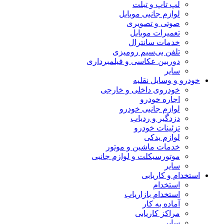
لپ تاپ و تبلت
لوازم جانبی موبایل
صوتی و تصویری
تعمیرات موبایل
خدمات سانترال
تلفن بی‌سیم رومیزی
دوربین عکاسی و فیلمبرداری
سایر
خودرو و وسایل نقلیه
خودروی داخلی و خارجی
اجاره خودرو
لوازم جانبی خودرو
دزدگیر و ردیاب
تزئینات خودرو
لوازم یدکی
خدمات ماشین و موتور
موتورسیکلت و لوازم جانبی
سایر
استخدام و کاریابی
استخدام
استخدام بازاریاب
آماده به کار
مراکز کاریابی
سایر