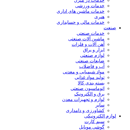
خدمات در منزل
خدمات ورزشی
خدمات ماشین های اداری
هنری
خدمات مالی و حسابداری
صنعت
خدمات صنعتی
ماشین آلات صنعتی
آهن آلات و فلزات
ابزار و یراق
لوازم صنعتی
ضایعات صنعتی
آب و فاضلاب
مواد شیمیایی و معدنی
تولید مواد غذایی
بسته بندی کالا
اتوماسیون صنعتی
برق و الکترونیک
لوازم و تجهیزات معدن
سایر
کشاورزی و دامداری
لوازم الکترونیکی
سیم کارت
گوشی موبایل