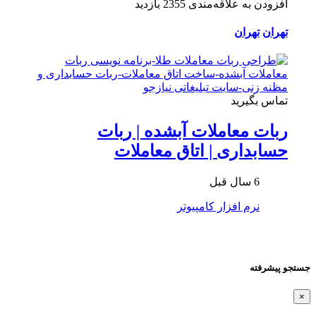
افزودن به علاقه‌مندی
2355 بازدید
تهران
تهران
تماس بگیرید
ربات معاملات آبشده | ربات
حسابداری | اتاق معاملات
6 سال قبل
نرم افزار کامپیوتر
جستجو پیشرفته
×