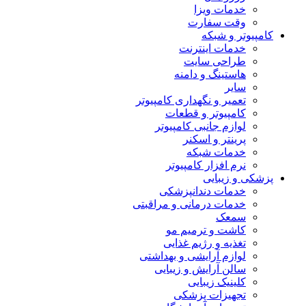
خدمات ویزا
وقت سفارت
کامپیوتر و شبکه
خدمات اینترنت
طراحی سایت
هاستینگ و دامنه
سایر
تعمیر و نگهداری کامپیوتر
کامپیوتر و قطعات
لوازم جانبی کامپیوتر
پرینتر و اسکنر
خدمات شبکه
نرم افزار کامپیوتر
پزشکی و زیبایی
خدمات دندانپزشکی
خدمات درمانی و مراقبتی
سمعک
کاشت و ترمیم مو
تغذیه و رژیم غذایی
لوازم آرایشی و بهداشتی
سالن آرایش و زیبایی
کلینیک زیبایی
تجهیزات پزشکی