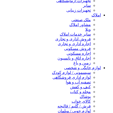
تجهیزات آزمایشگاهی
سایر
تجهیزات زیبایی
املاک
ملک صنعتی
مشاور املاک
ویلا
سایر خدمات املاک
فروش اداری و تجاری
اجاره اداری و تجاری
فروش مسکونی
اجاره مسکونی
اجاره اتاق و پانسیون
زمین و باغ
لوازم خانگی و شخصی
سیسمونی / لوازم کودک
لوازم اداری فروشگاهی
تصفیه آب و هوا
کیف و کفش
مجله و کتاب
پوشاک
کالای خواب
فرش / گلیم / قالیچه
لوازم چوبی / مبلمان