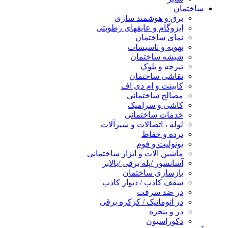
ساختمان
برق و هوشمند سازی
ایزوگام و عایقهای رطوبتی
نمای ساختمان
تهویه و تاسیسات
شیشه ساختمان
تیرچه و بلوک
نقاشی ساختمان
کابینت و ام دی اف
مصالح ساختمانی
کاشی و سرامیک
خدمات ساختمانی
لوله ، اتصالات و شیرآلات
نرده و حفاظ
یونولیت و فوم
ماشین آلات و ابزار ساختمانی
آسانسور /پله برقی /بالابر
بازسازی ساختمان
سقف کاذب / دیوار کاذب
در ضد سرقت
در اتوماتیک / کرکره برقی
در و پنجره
دکوراسیون