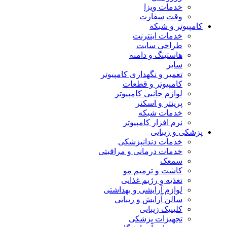
خدمات ویزا
وقت سفارت
کامپیوتر و شبکه
خدمات اینترنت
طراحی سایت
هاستینگ و دامنه
سایر
تعمیر و نگهداری کامپیوتر
کامپیوتر و قطعات
لوازم جانبی کامپیوتر
پرینتر و اسکنر
خدمات شبکه
نرم افزار کامپیوتر
پزشکی و زیبایی
خدمات دندانپزشکی
خدمات درمانی و مراقبتی
سمعک
کاشت و ترمیم مو
تغذیه و رژیم غذایی
لوازم آرایشی و بهداشتی
سالن آرایش و زیبایی
کلینیک زیبایی
تجهیزات پزشکی