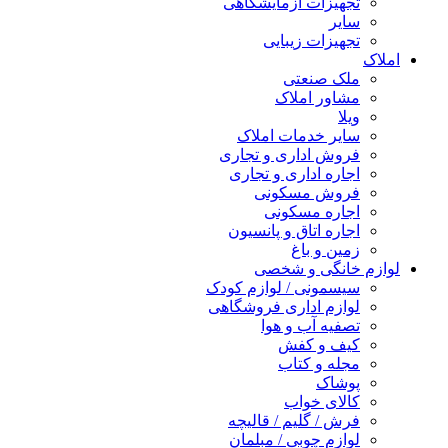
تجهیزات آزمایشگاهی
سایر
تجهیزات زیبایی
املاک
ملک صنعتی
مشاور املاک
ویلا
سایر خدمات املاک
فروش اداری و تجاری
اجاره اداری و تجاری
فروش مسکونی
اجاره مسکونی
اجاره اتاق و پانسیون
زمین و باغ
لوازم خانگی و شخصی
سیسمونی / لوازم کودک
لوازم اداری فروشگاهی
تصفیه آب و هوا
کیف و کفش
مجله و کتاب
پوشاک
کالای خواب
فرش / گلیم / قالیچه
لوازم چوبی / مبلمان