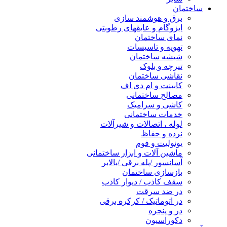
ساختمان
برق و هوشمند سازی
ایزوگام و عایقهای رطوبتی
نمای ساختمان
تهویه و تاسیسات
شیشه ساختمان
تیرچه و بلوک
نقاشی ساختمان
کابینت و ام دی اف
مصالح ساختمانی
کاشی و سرامیک
خدمات ساختمانی
لوله ، اتصالات و شیرآلات
نرده و حفاظ
یونولیت و فوم
ماشین آلات و ابزار ساختمانی
آسانسور /پله برقی /بالابر
بازسازی ساختمان
سقف کاذب / دیوار کاذب
در ضد سرقت
در اتوماتیک / کرکره برقی
در و پنجره
دکوراسیون