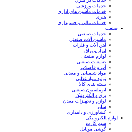
خدمات در منزل
خدمات ورزشی
خدمات ماشین های اداری
هنری
خدمات مالی و حسابداری
صنعت
خدمات صنعتی
ماشین آلات صنعتی
آهن آلات و فلزات
ابزار و یراق
لوازم صنعتی
ضایعات صنعتی
آب و فاضلاب
مواد شیمیایی و معدنی
تولید مواد غذایی
بسته بندی کالا
اتوماسیون صنعتی
برق و الکترونیک
لوازم و تجهیزات معدن
سایر
کشاورزی و دامداری
لوازم الکترونیکی
سیم کارت
گوشی موبایل