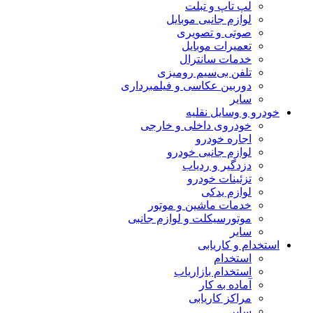
لپ تاپ و تبلت
لوازم جانبی موبایل
صوتی و تصویری
تعمیرات موبایل
خدمات سانترال
تلفن بی‌سیم رومیزی
دوربین عکاسی و فیلمبرداری
سایر
خودرو و وسایل نقلیه
خودروی داخلی و خارجی
اجاره خودرو
لوازم جانبی خودرو
دزدگیر و ردیاب
تزئینات خودرو
لوازم یدکی
خدمات ماشین و موتور
موتورسیکلت و لوازم جانبی
سایر
استخدام و کاریابی
استخدام
استخدام بازاریاب
آماده به کار
مراکز کاریابی
سایر