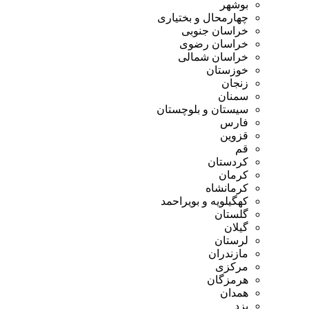
بوشهر
چهارمحال و بختیاری
خراسان جنوبی
خراسان رضوی
خراسان شمالی
خوزستان
زنجان
سمنان
سیستان و بلوچستان
فارس
قزوین
قم
کردستان
کرمان
کرمانشاه
کهگیلویه و بویراحمد
گلستان
گیلان
لرستان
مازندران
مرکزی
هرمزگان
همدان
یزد