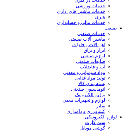
خدمات در منزل
خدمات ورزشی
خدمات ماشین های اداری
هنری
خدمات مالی و حسابداری
صنعت
خدمات صنعتی
ماشین آلات صنعتی
آهن آلات و فلزات
ابزار و یراق
لوازم صنعتی
ضایعات صنعتی
آب و فاضلاب
مواد شیمیایی و معدنی
تولید مواد غذایی
بسته بندی کالا
اتوماسیون صنعتی
برق و الکترونیک
لوازم و تجهیزات معدن
سایر
کشاورزی و دامداری
لوازم الکترونیکی
سیم کارت
گوشی موبایل