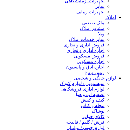
تجهیزات آزمایشگاهی
سایر
تجهیزات زیبایی
املاک
ملک صنعتی
مشاور املاک
ویلا
سایر خدمات املاک
فروش اداری و تجاری
اجاره اداری و تجاری
فروش مسکونی
اجاره مسکونی
اجاره اتاق و پانسیون
زمین و باغ
لوازم خانگی و شخصی
سیسمونی / لوازم کودک
لوازم اداری فروشگاهی
تصفیه آب و هوا
کیف و کفش
مجله و کتاب
پوشاک
کالای خواب
فرش / گلیم / قالیچه
لوازم چوبی / مبلمان