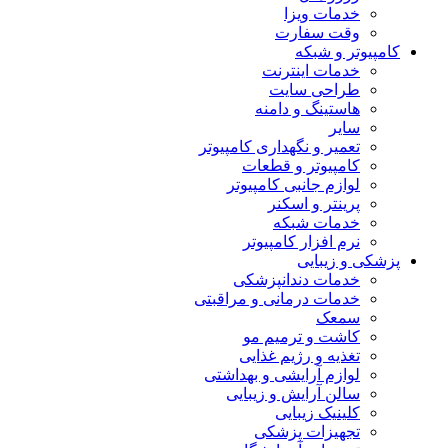
خدمات ویزا
وقت سفارت
کامپیوتر و شبکه
خدمات اینترنت
طراحی سایت
هاستینگ و دامنه
سایر
تعمیر و نگهداری کامپیوتر
کامپیوتر و قطعات
لوازم جانبی کامپیوتر
پرینتر و اسکنر
خدمات شبکه
نرم افزار کامپیوتر
پزشکی و زیبایی
خدمات دندانپزشکی
خدمات درمانی و مراقبتی
سمعک
کاشت و ترمیم مو
تغذیه و رژیم غذایی
لوازم آرایشی و بهداشتی
سالن آرایش و زیبایی
کلینیک زیبایی
تجهیزات پزشکی