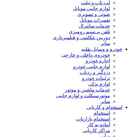
لپ تاپ و تبلت
لوازم جانبی موبایل
صوتی و تصویری
تعمیرات موبایل
خدمات سانترال
تلفن بی‌سیم رومیزی
دوربین عکاسی و فیلمبرداری
سایر
خودرو و وسایل نقلیه
خودروی داخلی و خارجی
اجاره خودرو
لوازم جانبی خودرو
دزدگیر و ردیاب
تزئینات خودرو
لوازم یدکی
خدمات ماشین و موتور
موتورسیکلت و لوازم جانبی
سایر
استخدام و کاریابی
استخدام
استخدام بازاریاب
آماده به کار
مراکز کاریابی
سایر