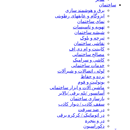
ساختمان
برق و هوشمند سازی
ایزوگام و عایقهای رطوبتی
نمای ساختمان
تهویه و تاسیسات
شیشه ساختمان
تیرچه و بلوک
نقاشی ساختمان
کابینت و ام دی اف
مصالح ساختمانی
کاشی و سرامیک
خدمات ساختمانی
لوله ، اتصالات و شیرآلات
نرده و حفاظ
یونولیت و فوم
ماشین آلات و ابزار ساختمانی
آسانسور /پله برقی /بالابر
بازسازی ساختمان
سقف کاذب / دیوار کاذب
در ضد سرقت
در اتوماتیک / کرکره برقی
در و پنجره
دکوراسیون