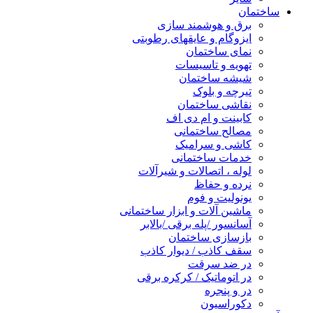
ساختمان
برق و هوشمند سازی
ایزوگام و عایقهای رطوبتی
نمای ساختمان
تهویه و تاسیسات
شیشه ساختمان
تیرچه و بلوک
نقاشی ساختمان
کابینت و ام دی اف
مصالح ساختمانی
کاشی و سرامیک
خدمات ساختمانی
لوله ، اتصالات و شیرآلات
نرده و حفاظ
یونولیت و فوم
ماشین آلات و ابزار ساختمانی
آسانسور /پله برقی /بالابر
بازسازی ساختمان
سقف کاذب / دیوار کاذب
در ضد سرقت
در اتوماتیک / کرکره برقی
در و پنجره
دکوراسیون