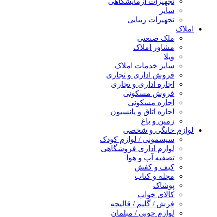
تجهیزات آزمایشگاهی
سایر
تجهیزات زیبایی
املاک
ملک صنعتی
مشاور املاک
ویلا
سایر خدمات املاک
فروش اداری و تجاری
اجاره اداری و تجاری
فروش مسکونی
اجاره مسکونی
اجاره اتاق و پانسیون
زمین و باغ
لوازم خانگی و شخصی
سیسمونی / لوازم کودک
لوازم اداری فروشگاهی
تصفیه آب و هوا
کیف و کفش
مجله و کتاب
پوشاک
کالای خواب
فرش / گلیم / قالیچه
لوازم چوبی / مبلمان