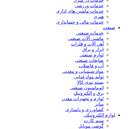
خدمات در منزل
خدمات ورزشی
خدمات ماشین های اداری
هنری
خدمات مالی و حسابداری
صنعت
خدمات صنعتی
ماشین آلات صنعتی
آهن آلات و فلزات
ابزار و یراق
لوازم صنعتی
ضایعات صنعتی
آب و فاضلاب
مواد شیمیایی و معدنی
تولید مواد غذایی
بسته بندی کالا
اتوماسیون صنعتی
برق و الکترونیک
لوازم و تجهیزات معدن
سایر
کشاورزی و دامداری
لوازم الکترونیکی
سیم کارت
گوشی موبایل