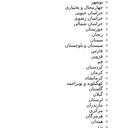
بوشهر
چهارمحال و بختیاری
خراسان جنوبی
خراسان رضوی
خراسان شمالی
خوزستان
زنجان
سمنان
سیستان و بلوچستان
فارس
قزوین
قم
کردستان
کرمان
کرمانشاه
کهگیلویه و بویراحمد
گلستان
گیلان
لرستان
مازندران
مرکزی
هرمزگان
همدان
یزد