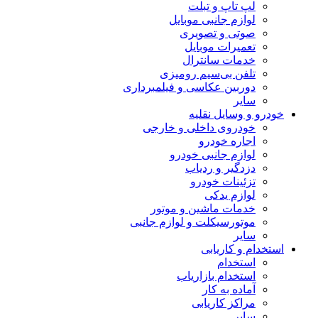
لپ تاپ و تبلت
لوازم جانبی موبایل
صوتی و تصویری
تعمیرات موبایل
خدمات سانترال
تلفن بی‌سیم رومیزی
دوربین عکاسی و فیلمبرداری
سایر
خودرو و وسایل نقلیه
خودروی داخلی و خارجی
اجاره خودرو
لوازم جانبی خودرو
دزدگیر و ردیاب
تزئینات خودرو
لوازم یدکی
خدمات ماشین و موتور
موتورسیکلت و لوازم جانبی
سایر
استخدام و کاریابی
استخدام
استخدام بازاریاب
آماده به کار
مراکز کاریابی
سایر