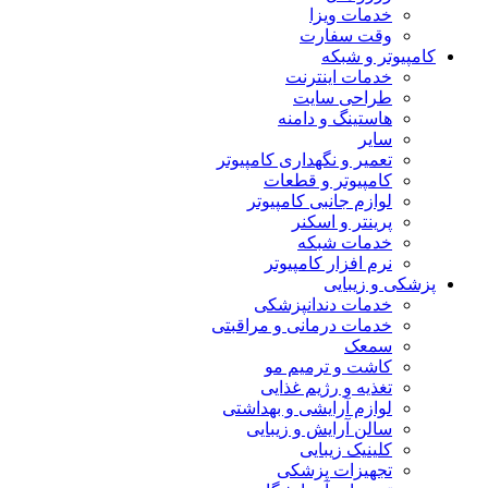
خدمات ویزا
وقت سفارت
کامپیوتر و شبکه
خدمات اینترنت
طراحی سایت
هاستینگ و دامنه
سایر
تعمیر و نگهداری کامپیوتر
کامپیوتر و قطعات
لوازم جانبی کامپیوتر
پرینتر و اسکنر
خدمات شبکه
نرم افزار کامپیوتر
پزشکی و زیبایی
خدمات دندانپزشکی
خدمات درمانی و مراقبتی
سمعک
کاشت و ترمیم مو
تغذیه و رژیم غذایی
لوازم آرایشی و بهداشتی
سالن آرایش و زیبایی
کلینیک زیبایی
تجهیزات پزشکی