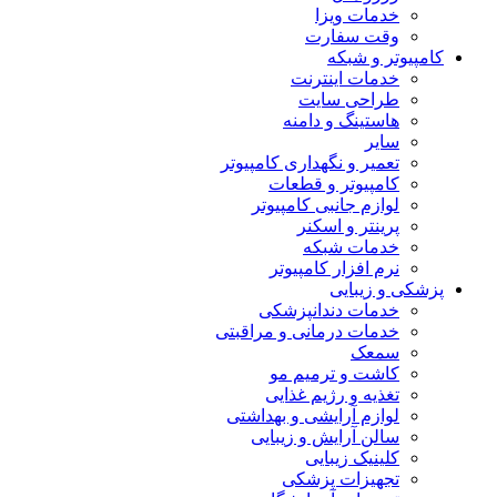
خدمات ویزا
وقت سفارت
کامپیوتر و شبکه
خدمات اینترنت
طراحی سایت
هاستینگ و دامنه
سایر
تعمیر و نگهداری کامپیوتر
کامپیوتر و قطعات
لوازم جانبی کامپیوتر
پرینتر و اسکنر
خدمات شبکه
نرم افزار کامپیوتر
پزشکی و زیبایی
خدمات دندانپزشکی
خدمات درمانی و مراقبتی
سمعک
کاشت و ترمیم مو
تغذیه و رژیم غذایی
لوازم آرایشی و بهداشتی
سالن آرایش و زیبایی
کلینیک زیبایی
تجهیزات پزشکی