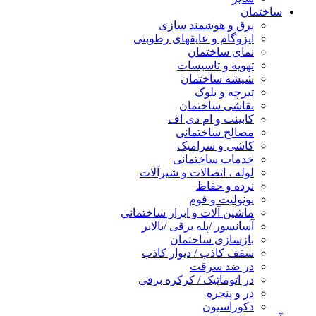
ساختمان
برق و هوشمند سازی
ایزوگام و عایقهای رطوبتی
نمای ساختمان
تهویه و تاسیسات
شیشه ساختمان
تیرچه و بلوک
نقاشی ساختمان
کابینت و ام دی اف
مصالح ساختمانی
کاشی و سرامیک
خدمات ساختمانی
لوله ، اتصالات و شیرآلات
نرده و حفاظ
یونولیت و فوم
ماشین آلات و ابزار ساختمانی
آسانسور /پله برقی /بالابر
بازسازی ساختمان
سقف کاذب / دیوار کاذب
در ضد سرقت
در اتوماتیک / کرکره برقی
در و پنجره
دکوراسیون