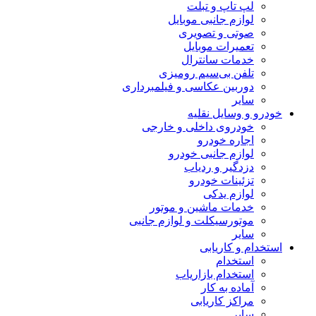
لپ تاپ و تبلت
لوازم جانبی موبایل
صوتی و تصویری
تعمیرات موبایل
خدمات سانترال
تلفن بی‌سیم رومیزی
دوربین عکاسی و فیلمبرداری
سایر
خودرو و وسایل نقلیه
خودروی داخلی و خارجی
اجاره خودرو
لوازم جانبی خودرو
دزدگیر و ردیاب
تزئینات خودرو
لوازم یدکی
خدمات ماشین و موتور
موتورسیکلت و لوازم جانبی
سایر
استخدام و کاریابی
استخدام
استخدام بازاریاب
آماده به کار
مراکز کاریابی
سایر