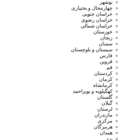
بوشهر
چهارمحال و بختیاری
خراسان جنوبی
خراسان رضوی
خراسان شمالی
خوزستان
زنجان
سمنان
سیستان و بلوچستان
فارس
قزوین
قم
کردستان
کرمان
کرمانشاه
کهگیلویه و بویراحمد
گلستان
گیلان
لرستان
مازندران
مرکزی
هرمزگان
همدان
یزد