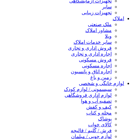
تجهیزات آزمایشگاهی
سایر
تجهیزات زیبایی
املاک
ملک صنعتی
مشاور املاک
ویلا
سایر خدمات املاک
فروش اداری و تجاری
اجاره اداری و تجاری
فروش مسکونی
اجاره مسکونی
اجاره اتاق و پانسیون
زمین و باغ
لوازم خانگی و شخصی
سیسمونی / لوازم کودک
لوازم اداری فروشگاهی
تصفیه آب و هوا
کیف و کفش
مجله و کتاب
پوشاک
کالای خواب
فرش / گلیم / قالیچه
لوازم چوبی / مبلمان