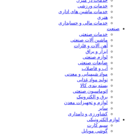
خدمات در منزل
خدمات ورزشی
خدمات ماشین های اداری
هنری
خدمات مالی و حسابداری
صنعت
خدمات صنعتی
ماشین آلات صنعتی
آهن آلات و فلزات
ابزار و یراق
لوازم صنعتی
ضایعات صنعتی
آب و فاضلاب
مواد شیمیایی و معدنی
تولید مواد غذایی
بسته بندی کالا
اتوماسیون صنعتی
برق و الکترونیک
لوازم و تجهیزات معدن
سایر
کشاورزی و دامداری
لوازم الکترونیکی
سیم کارت
گوشی موبایل