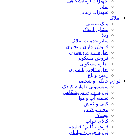
تجهیزات آزمایشگاهی
سایر
تجهیزات زیبایی
املاک
ملک صنعتی
مشاور املاک
ویلا
سایر خدمات املاک
فروش اداری و تجاری
اجاره اداری و تجاری
فروش مسکونی
اجاره مسکونی
اجاره اتاق و پانسیون
زمین و باغ
لوازم خانگی و شخصی
سیسمونی / لوازم کودک
لوازم اداری فروشگاهی
تصفیه آب و هوا
کیف و کفش
مجله و کتاب
پوشاک
کالای خواب
فرش / گلیم / قالیچه
لوازم چوبی / مبلمان