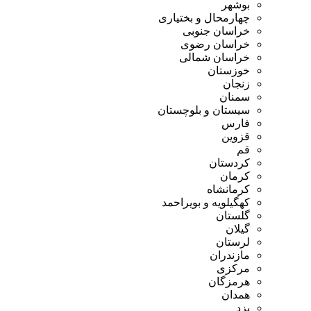
بوشهر
چهارمحال و بختیاری
خراسان جنوبی
خراسان رضوی
خراسان شمالی
خوزستان
زنجان
سمنان
سیستان و بلوچستان
فارس
قزوین
قم
کردستان
کرمان
کرمانشاه
کهگیلویه و بویراحمد
گلستان
گیلان
لرستان
مازندران
مرکزی
هرمزگان
همدان
یزد