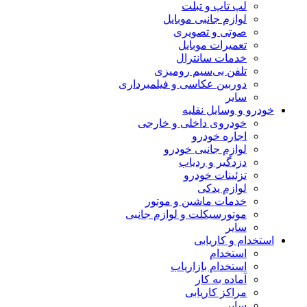
لپ تاپ و تبلت
لوازم جانبی موبایل
صوتی و تصویری
تعمیرات موبایل
خدمات سانترال
تلفن بی‌سیم رومیزی
دوربین عکاسی و فیلمبرداری
سایر
خودرو و وسایل نقلیه
خودروی داخلی و خارجی
اجاره خودرو
لوازم جانبی خودرو
دزدگیر و ردیاب
تزئینات خودرو
لوازم یدکی
خدمات ماشین و موتور
موتورسیکلت و لوازم جانبی
سایر
استخدام و کاریابی
استخدام
استخدام بازاریاب
آماده به کار
مراکز کاریابی
سایر