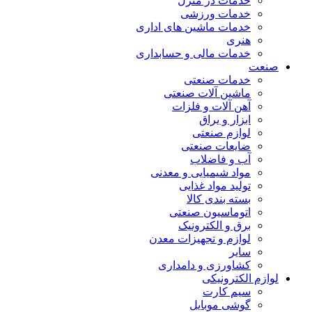
خدمات در منزل
خدمات ورزشی
خدمات ماشین های اداری
هنری
خدمات مالی و حسابداری
صنعت
خدمات صنعتی
ماشین آلات صنعتی
آهن آلات و فلزات
ابزار و یراق
لوازم صنعتی
ضایعات صنعتی
آب و فاضلاب
مواد شیمیایی و معدنی
تولید مواد غذایی
بسته بندی کالا
اتوماسیون صنعتی
برق و الکترونیک
لوازم و تجهیزات معدن
سایر
کشاورزی و دامداری
لوازم الکترونیکی
سیم کارت
گوشی موبایل