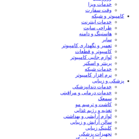
خدمات ویزا
وقت سفارت
کامپیوتر و شبکه
خدمات اینترنت
طراحی سایت
هاستینگ و دامنه
سایر
تعمیر و نگهداری کامپیوتر
کامپیوتر و قطعات
لوازم جانبی کامپیوتر
پرینتر و اسکنر
خدمات شبکه
نرم افزار کامپیوتر
پزشکی و زیبایی
خدمات دندانپزشکی
خدمات درمانی و مراقبتی
سمعک
کاشت و ترمیم مو
تغذیه و رژیم غذایی
لوازم آرایشی و بهداشتی
سالن آرایش و زیبایی
کلینیک زیبایی
تجهیزات پزشکی