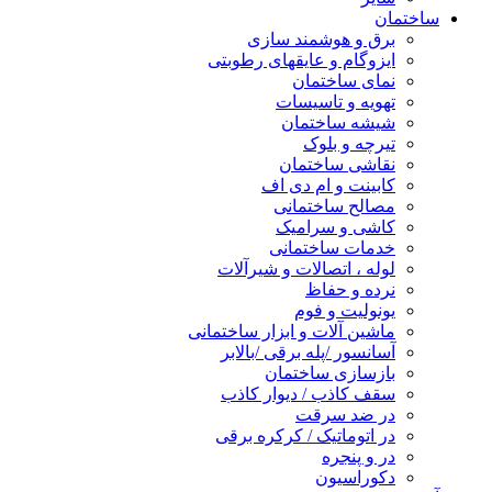
ساختمان
برق و هوشمند سازی
ایزوگام و عایقهای رطوبتی
نمای ساختمان
تهویه و تاسیسات
شیشه ساختمان
تیرچه و بلوک
نقاشی ساختمان
کابینت و ام دی اف
مصالح ساختمانی
کاشی و سرامیک
خدمات ساختمانی
لوله ، اتصالات و شیرآلات
نرده و حفاظ
یونولیت و فوم
ماشین آلات و ابزار ساختمانی
آسانسور /پله برقی /بالابر
بازسازی ساختمان
سقف کاذب / دیوار کاذب
در ضد سرقت
در اتوماتیک / کرکره برقی
در و پنجره
دکوراسیون