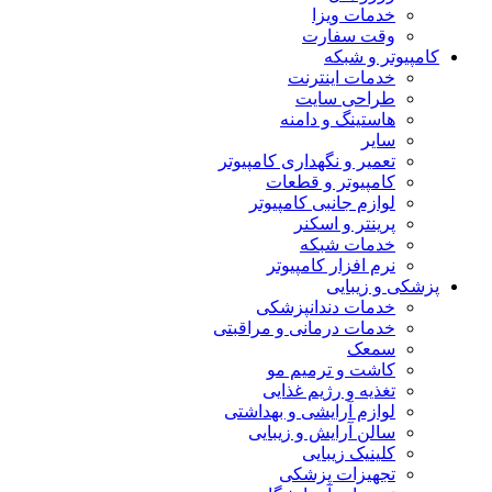
خدمات ویزا
وقت سفارت
کامپیوتر و شبکه
خدمات اینترنت
طراحی سایت
هاستینگ و دامنه
سایر
تعمیر و نگهداری کامپیوتر
کامپیوتر و قطعات
لوازم جانبی کامپیوتر
پرینتر و اسکنر
خدمات شبکه
نرم افزار کامپیوتر
پزشکی و زیبایی
خدمات دندانپزشکی
خدمات درمانی و مراقبتی
سمعک
کاشت و ترمیم مو
تغذیه و رژیم غذایی
لوازم آرایشی و بهداشتی
سالن آرایش و زیبایی
کلینیک زیبایی
تجهیزات پزشکی