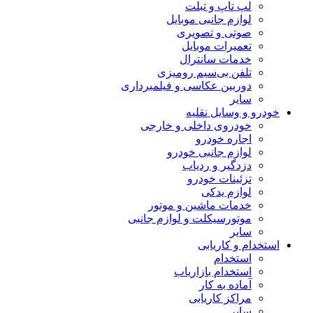
لپ تاپ و تبلت
لوازم جانبی موبایل
صوتی و تصویری
تعمیرات موبایل
خدمات سانترال
تلفن بی‌سیم رومیزی
دوربین عکاسی و فیلمبرداری
سایر
خودرو و وسایل نقلیه
خودروی داخلی و خارجی
اجاره خودرو
لوازم جانبی خودرو
دزدگیر و ردیاب
تزئینات خودرو
لوازم یدکی
خدمات ماشین و موتور
موتورسیکلت و لوازم جانبی
سایر
استخدام و کاریابی
استخدام
استخدام بازاریاب
آماده به کار
مراکز کاریابی
سایر