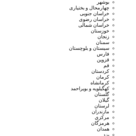
بوشهر
چهارمحال و بختیاری
خراسان جنوبی
خراسان رضوی
خراسان شمالی
خوزستان
زنجان
سمنان
سیستان و بلوچستان
فارس
قزوین
قم
کردستان
کرمان
کرمانشاه
کهگیلویه و بویراحمد
گلستان
گیلان
لرستان
مازندران
مرکزی
هرمزگان
همدان
یزد