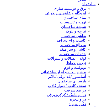
ساختمان
برق و هوشمند سازی
ایزوگام و عایقهای رطوبتی
نمای ساختمان
تهویه و تاسیسات
شیشه ساختمان
تیرچه و بلوک
نقاشی ساختمان
کابینت و ام دی اف
مصالح ساختمانی
کاشی و سرامیک
خدمات ساختمانی
لوله ، اتصالات و شیرآلات
نرده و حفاظ
یونولیت و فوم
ماشین آلات و ابزار ساختمانی
آسانسور /پله برقی /بالابر
بازسازی ساختمان
سقف کاذب / دیوار کاذب
در ضد سرقت
در اتوماتیک / کرکره برقی
در و پنجره
دکوراسیون