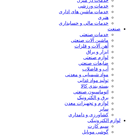
خدمات در منزل
خدمات ورزشی
خدمات ماشین های اداری
هنری
خدمات مالی و حسابداری
صنعت
خدمات صنعتی
ماشین آلات صنعتی
آهن آلات و فلزات
ابزار و یراق
لوازم صنعتی
ضایعات صنعتی
آب و فاضلاب
مواد شیمیایی و معدنی
تولید مواد غذایی
بسته بندی کالا
اتوماسیون صنعتی
برق و الکترونیک
لوازم و تجهیزات معدن
سایر
کشاورزی و دامداری
لوازم الکترونیکی
سیم کارت
گوشی موبایل