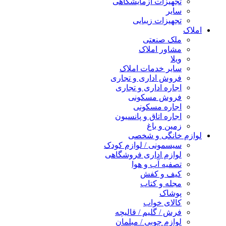
تجهیزات آزمایشگاهی
سایر
تجهیزات زیبایی
املاک
ملک صنعتی
مشاور املاک
ویلا
سایر خدمات املاک
فروش اداری و تجاری
اجاره اداری و تجاری
فروش مسکونی
اجاره مسکونی
اجاره اتاق و پانسیون
زمین و باغ
لوازم خانگی و شخصی
سیسمونی / لوازم کودک
لوازم اداری فروشگاهی
تصفیه آب و هوا
کیف و کفش
مجله و کتاب
پوشاک
کالای خواب
فرش / گلیم / قالیچه
لوازم چوبی / مبلمان