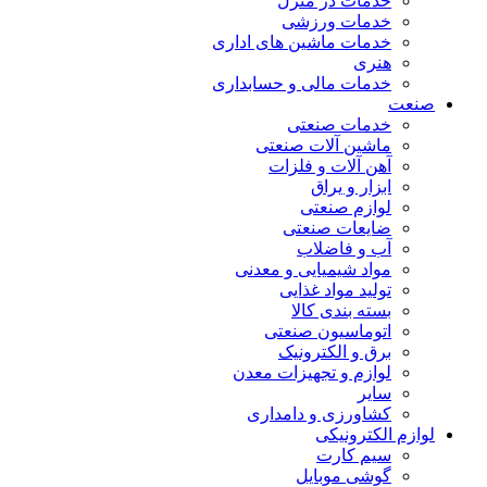
خدمات در منزل
خدمات ورزشی
خدمات ماشین های اداری
هنری
خدمات مالی و حسابداری
صنعت
خدمات صنعتی
ماشین آلات صنعتی
آهن آلات و فلزات
ابزار و یراق
لوازم صنعتی
ضایعات صنعتی
آب و فاضلاب
مواد شیمیایی و معدنی
تولید مواد غذایی
بسته بندی کالا
اتوماسیون صنعتی
برق و الکترونیک
لوازم و تجهیزات معدن
سایر
کشاورزی و دامداری
لوازم الکترونیکی
سیم کارت
گوشی موبایل