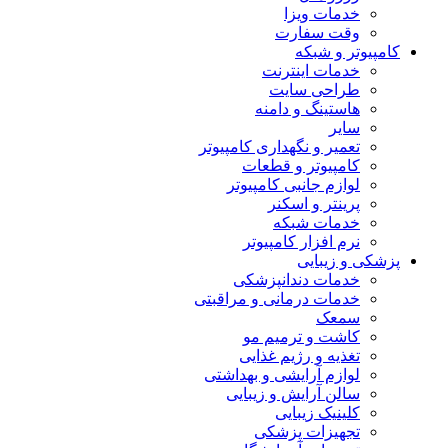
خدمات ویزا
وقت سفارت
کامپیوتر و شبکه
خدمات اینترنت
طراحی سایت
هاستینگ و دامنه
سایر
تعمیر و نگهداری کامپیوتر
کامپیوتر و قطعات
لوازم جانبی کامپیوتر
پرینتر و اسکنر
خدمات شبکه
نرم افزار کامپیوتر
پزشکی و زیبایی
خدمات دندانپزشکی
خدمات درمانی و مراقبتی
سمعک
کاشت و ترمیم مو
تغذیه و رژیم غذایی
لوازم آرایشی و بهداشتی
سالن آرایش و زیبایی
کلینیک زیبایی
تجهیزات پزشکی