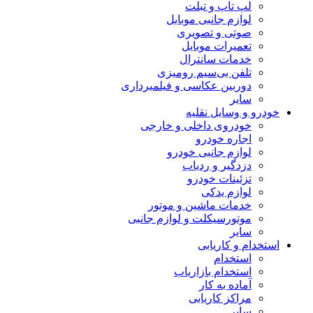
لپ تاپ و تبلت
لوازم جانبی موبایل
صوتی و تصویری
تعمیرات موبایل
خدمات سانترال
تلفن بی‌سیم رومیزی
دوربین عکاسی و فیلمبرداری
سایر
خودرو و وسایل نقلیه
خودروی داخلی و خارجی
اجاره خودرو
لوازم جانبی خودرو
دزدگیر و ردیاب
تزئینات خودرو
لوازم یدکی
خدمات ماشین و موتور
موتورسیکلت و لوازم جانبی
سایر
استخدام و کاریابی
استخدام
استخدام بازاریاب
آماده به کار
مراکز کاریابی
سایر