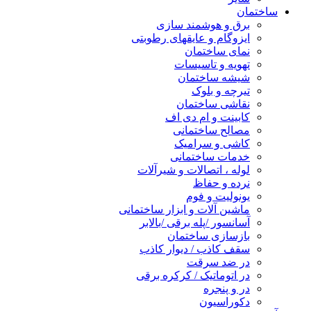
ساختمان
برق و هوشمند سازی
ایزوگام و عایقهای رطوبتی
نمای ساختمان
تهویه و تاسیسات
شیشه ساختمان
تیرچه و بلوک
نقاشی ساختمان
کابینت و ام دی اف
مصالح ساختمانی
کاشی و سرامیک
خدمات ساختمانی
لوله ، اتصالات و شیرآلات
نرده و حفاظ
یونولیت و فوم
ماشین آلات و ابزار ساختمانی
آسانسور /پله برقی /بالابر
بازسازی ساختمان
سقف کاذب / دیوار کاذب
در ضد سرقت
در اتوماتیک / کرکره برقی
در و پنجره
دکوراسیون