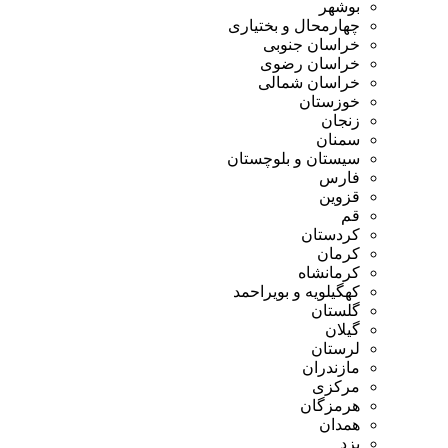
بوشهر
چهارمحال و بختیاری
خراسان جنوبی
خراسان رضوی
خراسان شمالی
خوزستان
زنجان
سمنان
سیستان و بلوچستان
فارس
قزوین
قم
کردستان
کرمان
کرمانشاه
کهگیلویه و بویراحمد
گلستان
گیلان
لرستان
مازندران
مرکزی
هرمزگان
همدان
یزد