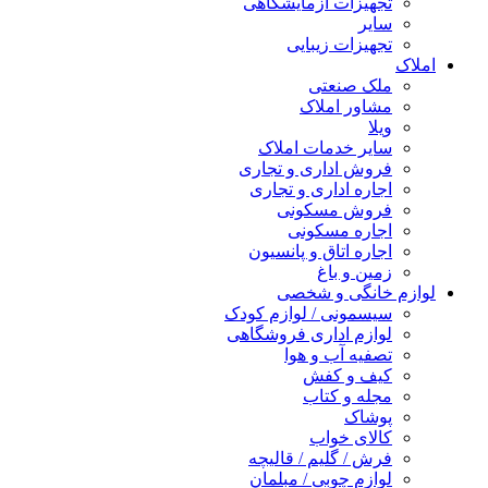
تجهیزات آزمایشگاهی
سایر
تجهیزات زیبایی
املاک
ملک صنعتی
مشاور املاک
ویلا
سایر خدمات املاک
فروش اداری و تجاری
اجاره اداری و تجاری
فروش مسکونی
اجاره مسکونی
اجاره اتاق و پانسیون
زمین و باغ
لوازم خانگی و شخصی
سیسمونی / لوازم کودک
لوازم اداری فروشگاهی
تصفیه آب و هوا
کیف و کفش
مجله و کتاب
پوشاک
کالای خواب
فرش / گلیم / قالیچه
لوازم چوبی / مبلمان