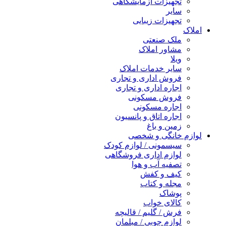
تجهیزات آزمایشگاهی
سایر
تجهیزات زیبایی
املاک
ملک صنعتی
مشاور املاک
ویلا
سایر خدمات املاک
فروش اداری و تجاری
اجاره اداری و تجاری
فروش مسکونی
اجاره مسکونی
اجاره اتاق و پانسیون
زمین و باغ
لوازم خانگی و شخصی
سیسمونی / لوازم کودک
لوازم اداری فروشگاهی
تصفیه آب و هوا
کیف و کفش
مجله و کتاب
پوشاک
کالای خواب
فرش / گلیم / قالیچه
لوازم چوبی / مبلمان