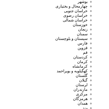
بوشهر
چهارمحال و بختیاری
خراسان جنوبی
خراسان رضوی
خراسان شمالی
خوزستان
زنجان
سمنان
سیستان و بلوچستان
فارس
قزوین
قم
کردستان
کرمان
کرمانشاه
کهگیلویه و بویراحمد
گلستان
گیلان
لرستان
مازندران
مرکزی
هرمزگان
همدان
یزد