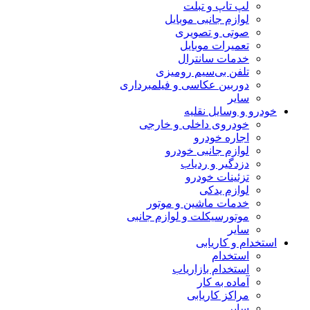
لپ تاپ و تبلت
لوازم جانبی موبایل
صوتی و تصویری
تعمیرات موبایل
خدمات سانترال
تلفن بی‌سیم رومیزی
دوربین عکاسی و فیلمبرداری
سایر
خودرو و وسایل نقلیه
خودروی داخلی و خارجی
اجاره خودرو
لوازم جانبی خودرو
دزدگیر و ردیاب
تزئینات خودرو
لوازم یدکی
خدمات ماشین و موتور
موتورسیکلت و لوازم جانبی
سایر
استخدام و کاریابی
استخدام
استخدام بازاریاب
آماده به کار
مراکز کاریابی
سایر