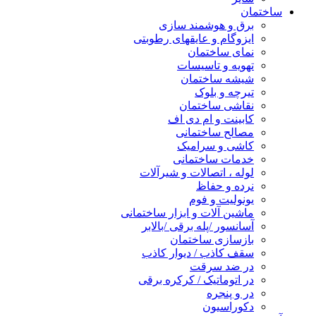
ساختمان
برق و هوشمند سازی
ایزوگام و عایقهای رطوبتی
نمای ساختمان
تهویه و تاسیسات
شیشه ساختمان
تیرچه و بلوک
نقاشی ساختمان
کابینت و ام دی اف
مصالح ساختمانی
کاشی و سرامیک
خدمات ساختمانی
لوله ، اتصالات و شیرآلات
نرده و حفاظ
یونولیت و فوم
ماشین آلات و ابزار ساختمانی
آسانسور /پله برقی /بالابر
بازسازی ساختمان
سقف کاذب / دیوار کاذب
در ضد سرقت
در اتوماتیک / کرکره برقی
در و پنجره
دکوراسیون