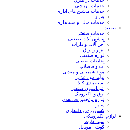
خدمات در منزل
خدمات ورزشی
خدمات ماشین های اداری
هنری
خدمات مالی و حسابداری
صنعت
خدمات صنعتی
ماشین آلات صنعتی
آهن آلات و فلزات
ابزار و یراق
لوازم صنعتی
ضایعات صنعتی
آب و فاضلاب
مواد شیمیایی و معدنی
تولید مواد غذایی
بسته بندی کالا
اتوماسیون صنعتی
برق و الکترونیک
لوازم و تجهیزات معدن
سایر
کشاورزی و دامداری
لوازم الکترونیکی
سیم کارت
گوشی موبایل