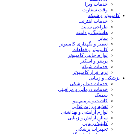
خدمات ویزا
وقت سفارت
کامپیوتر و شبکه
خدمات اینترنت
طراحی سایت
هاستینگ و دامنه
سایر
تعمیر و نگهداری کامپیوتر
کامپیوتر و قطعات
لوازم جانبی کامپیوتر
پرینتر و اسکنر
خدمات شبکه
نرم افزار کامپیوتر
پزشکی و زیبایی
خدمات دندانپزشکی
خدمات درمانی و مراقبتی
سمعک
کاشت و ترمیم مو
تغذیه و رژیم غذایی
لوازم آرایشی و بهداشتی
سالن آرایش و زیبایی
کلینیک زیبایی
تجهیزات پزشکی