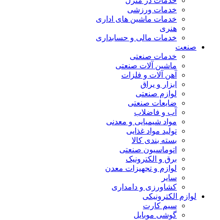
خدمات در منزل
خدمات ورزشی
خدمات ماشین های اداری
هنری
خدمات مالی و حسابداری
صنعت
خدمات صنعتی
ماشین آلات صنعتی
آهن آلات و فلزات
ابزار و یراق
لوازم صنعتی
ضایعات صنعتی
آب و فاضلاب
مواد شیمیایی و معدنی
تولید مواد غذایی
بسته بندی کالا
اتوماسیون صنعتی
برق و الکترونیک
لوازم و تجهیزات معدن
سایر
کشاورزی و دامداری
لوازم الکترونیکی
سیم کارت
گوشی موبایل