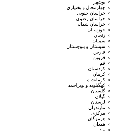
بوشهر
چهارمحال و بختیاری
خراسان جنوبی
خراسان رضوی
خراسان شمالی
خوزستان
زنجان
سمنان
سیستان و بلوچستان
فارس
قزوین
قم
کردستان
کرمان
کرمانشاه
کهگیلویه و بویراحمد
گلستان
گیلان
لرستان
مازندران
مرکزی
هرمزگان
همدان
یزد