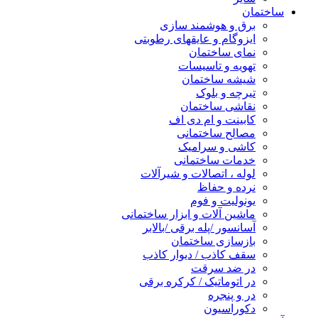
ساختمان
برق و هوشمند سازی
ایزوگام و عایقهای رطوبتی
نمای ساختمان
تهویه و تاسیسات
شیشه ساختمان
تیرچه و بلوک
نقاشی ساختمان
کابینت و ام دی اف
مصالح ساختمانی
کاشی و سرامیک
خدمات ساختمانی
لوله ، اتصالات و شیرآلات
نرده و حفاظ
یونولیت و فوم
ماشین آلات و ابزار ساختمانی
آسانسور /پله برقی /بالابر
بازسازی ساختمان
سقف کاذب / دیوار کاذب
در ضد سرقت
در اتوماتیک / کرکره برقی
در و پنجره
دکوراسیون