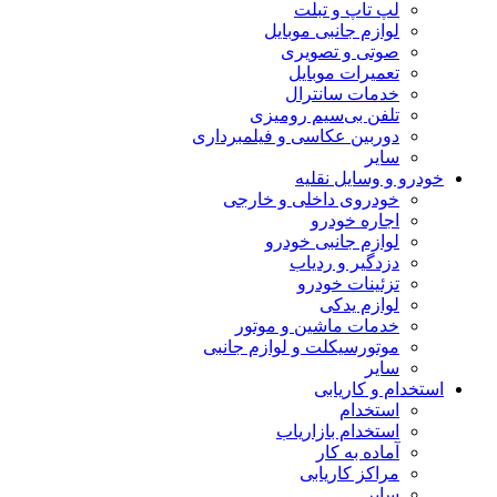
لپ تاپ و تبلت
لوازم جانبی موبایل
صوتی و تصویری
تعمیرات موبایل
خدمات سانترال
تلفن بی‌سیم رومیزی
دوربین عکاسی و فیلمبرداری
سایر
خودرو و وسایل نقلیه
خودروی داخلی و خارجی
اجاره خودرو
لوازم جانبی خودرو
دزدگیر و ردیاب
تزئینات خودرو
لوازم یدکی
خدمات ماشین و موتور
موتورسیکلت و لوازم جانبی
سایر
استخدام و کاریابی
استخدام
استخدام بازاریاب
آماده به کار
مراکز کاریابی
سایر