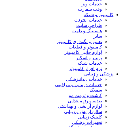
خدمات ویزا
وقت سفارت
کامپیوتر و شبکه
خدمات اینترنت
طراحی سایت
هاستینگ و دامنه
سایر
تعمیر و نگهداری کامپیوتر
کامپیوتر و قطعات
لوازم جانبی کامپیوتر
پرینتر و اسکنر
خدمات شبکه
نرم افزار کامپیوتر
پزشکی و زیبایی
خدمات دندانپزشکی
خدمات درمانی و مراقبتی
سمعک
کاشت و ترمیم مو
تغذیه و رژیم غذایی
لوازم آرایشی و بهداشتی
سالن آرایش و زیبایی
کلینیک زیبایی
تجهیزات پزشکی