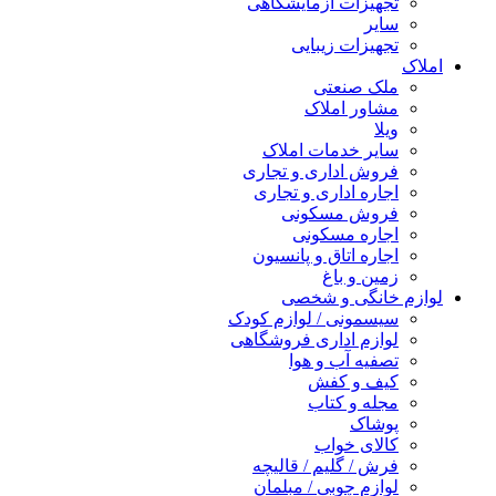
تجهیزات آزمایشگاهی
سایر
تجهیزات زیبایی
املاک
ملک صنعتی
مشاور املاک
ویلا
سایر خدمات املاک
فروش اداری و تجاری
اجاره اداری و تجاری
فروش مسکونی
اجاره مسکونی
اجاره اتاق و پانسیون
زمین و باغ
لوازم خانگی و شخصی
سیسمونی / لوازم کودک
لوازم اداری فروشگاهی
تصفیه آب و هوا
کیف و کفش
مجله و کتاب
پوشاک
کالای خواب
فرش / گلیم / قالیچه
لوازم چوبی / مبلمان